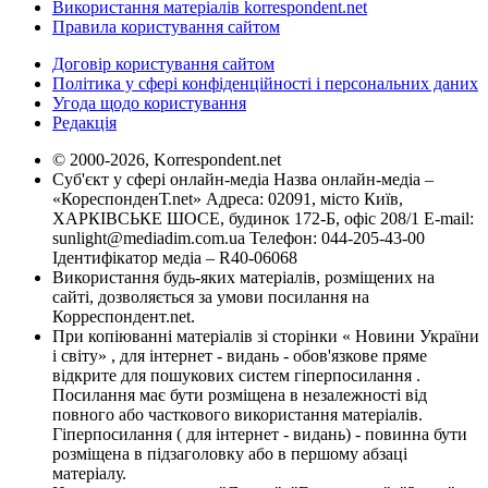
Використання матеріалів korrespondent.net
Правила користування сайтом
Договір користування сайтом
Політика у сфері конфіденційності і персональних даних
Угода щодо користування
Редакція
© 2000-2026, Korrespondent.net
Суб'єкт у сфері онлайн-медіа Назва онлайн-медіа –
«КореспонденТ.net» Адреса: 02091, місто Київ,
ХАРКІВСЬКЕ ШОСЕ, будинок 172-Б, офіс 208/1 E-mail:
sunlight@mediadim.com.ua
Телефон: 044-205-43-00
Ідентифікатор медіа – R40-06068
Використання будь-яких матеріалів, розміщених на
сайті, дозволяється за умови посилання на
Корреспондент.net.
При копіюванні матеріалів зі сторінки « Новини України
і світу» , для інтернет - видань - обов'язкове пряме
відкрите для пошукових систем гіперпосилання .
Посилання має бути розміщена в незалежності від
повного або часткового використання матеріалів.
Гіперпосилання ( для інтернет - видань) - повинна бути
розміщена в підзаголовку або в першому абзаці
матеріалу.