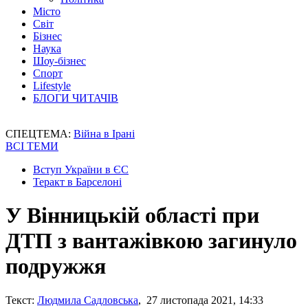
Місто
Світ
Бізнес
Наука
Шоу-бізнес
Спорт
Lifestyle
БЛОГИ ЧИТАЧІВ
СПЕЦТЕМА:
Війна в Ірані
ВСІ ТЕМИ
Вступ України в ЄС
Теракт в Барселоні
У Вінницькій області при
ДТП з вантажівкою загинуло
подружжя
Текст:
Людмила Садловська
, 27 листопада 2021, 14:33