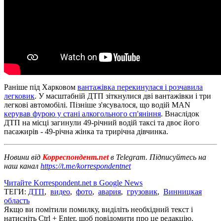
Раніше під Харковом
вантажівка перекинулася і розчавила
легковик
. У масштабній ДТП зіткнулися дві вантажівки і три
легкові автомобілі. Пізніше з'ясувалося, що водій MAN
керував фурою у стані алкогольного сп'яніння
. Внаслідок
ДТП на місці загинули 49-річний водій таксі та двоє його
пасажирів - 49-річна жінка та трирічна дівчинка.
Новини від
Корреспондент.net
в Telegram. Підписуйтесь на
наш канал
https://t.me/korrespondentnet
Читайте Korrespondent.net в Google News
ТЕГИ:
ДТП
,
видео
,
фото
,
авария
,
грузовик
,
Винницкая
область
Якщо ви помітили помилку, виділіть необхідний текст і
натисніть Ctrl + Enter, щоб повідомити про це редакцію.