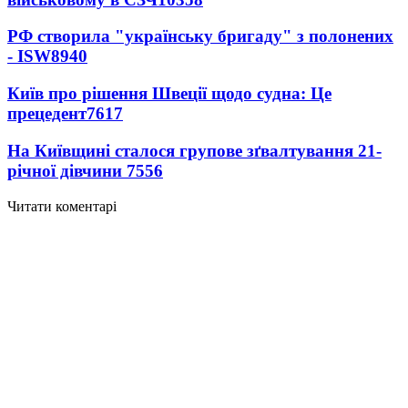
РФ створила "українську бригаду" з полонених
- ISW
8940
Київ про рішення Швеції щодо судна: Це
прецедент
7617
На Київщині сталося групове зґвалтування 21-
річної дівчини
7556
Читати коментарі