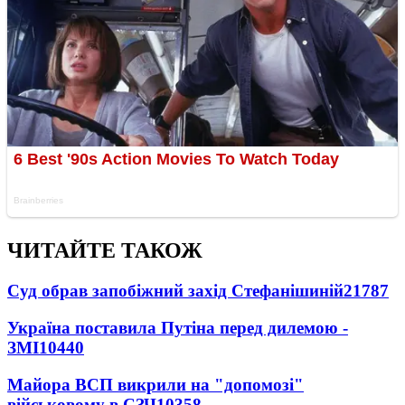
ЧИТАЙТЕ ТАКОЖ
Суд обрав запобіжний захід Стефанішиній
21787
Україна поставила Путіна перед дилемою -
ЗМІ
10440
Майора ВСП викрили на "допомозі"
військовому в СЗЧ
10358