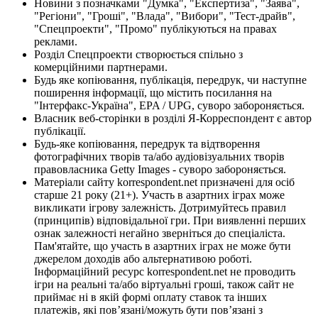
Новини з позначками "Думка", "Експертиза", "Заява",
"Регіони", "Гроші", "Влада", "Вибори", "Тест-драйв",
"Спецпроекти", "Промо" публікуються на правах
реклами.
Розділ Спецпроекти створюється спільно з
комерційними партнерами.
Будь яке копіювання, публікація, передрук, чи наступне
поширення інформації, що містить посилання на
"Інтерфакс-Україна", EPA / UPG, суворо забороняється.
Власник веб-сторінки в розділі Я-Корреспондент є автор
публікації.
Будь-яке копіювання, передрук та відтворення
фотографічних творів та/або аудіовізуальних творів
правовласника Getty Images - суворо забороняється.
Матеріали сайту korrespondent.net призначені для осіб
старше 21 року (21+). Участь в азартних іграх може
викликати ігрову залежність. Дотримуйтесь правил
(принципів) відповідальної гри. При виявленні перших
ознак залежності негайно зверніться до спеціаліста.
Пам'ятайте, що участь в азартних іграх не може бути
джерелом доходів або альтернативою роботі.
Інформаційний ресурс korrespondent.net не проводить
ігри на реальні та/або віртуальні гроші, також сайт не
приймає ні в якій формі оплату ставок та інших
платежів, які пов’язані/можуть бути пов’язані з