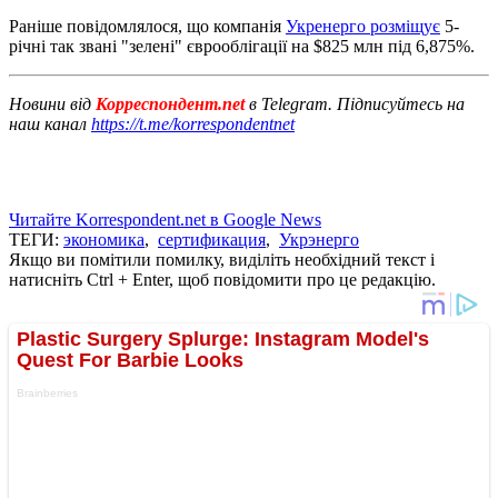
Раніше повідомлялося, що компанія
Укренерго розміщує
5-
річні так звані "зелені" єврооблігації на $825 млн під 6,875%.
Новини від
Корреспондент.net
в Telegram. Підписуйтесь на
наш канал
https://t.me/korrespondentnet
Читайте Korrespondent.net в Google News
ТЕГИ:
экономика
,
сертификация
,
Укрэнерго
Якщо ви помітили помилку, виділіть необхідний текст і
натисніть Ctrl + Enter, щоб повідомити про це редакцію.