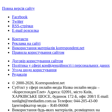
Повна версія сайту
Facebook
Twitter
RSS-стрічки
E-mail розсилка
Контакти
Реклама на сайті
Використання матеріалів korrespondent.net
Правила користування сайтом
Договір користування сайтом
Політика у сфері конфіденційності і персональних даних
Угода щодо користування
Редакція
© 2000-2026, Korrespondent.net
Суб'єкт у сфері онлайн-медіа Назва онлайн-медіа –
«КореспонденТ.net» Адреса: 02091, місто Київ,
ХАРКІВСЬКЕ ШОСЕ, будинок 172-Б, офіс 208/1 E-mail:
sunlight@mediadim.com.ua
Телефон: 044-205-43-00
Ідентифікатор медіа – R40-06068
Використання будь-яких матеріалів, розміщених на