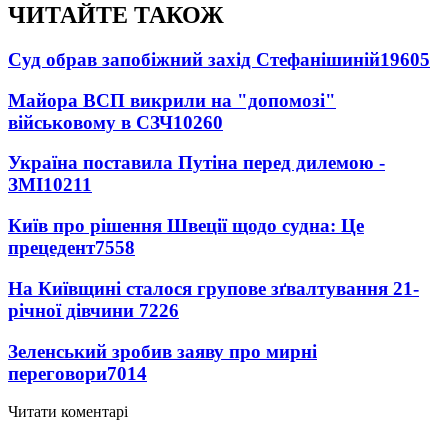
ЧИТАЙТЕ ТАКОЖ
Суд обрав запобіжний захід Стефанішиній
19605
Майора ВСП викрили на "допомозі"
військовому в СЗЧ
10260
Україна поставила Путіна перед дилемою -
ЗМІ
10211
Київ про рішення Швеції щодо судна: Це
прецедент
7558
На Київщині сталося групове зґвалтування 21-
річної дівчини
7226
Зеленський зробив заяву про мирні
переговори
7014
Читати коментарі