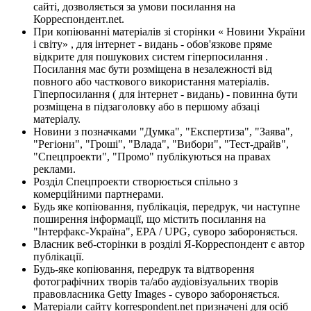
сайті, дозволяється за умови посилання на
Корреспондент.net.
При копіюванні матеріалів зі сторінки « Новини України
і світу» , для інтернет - видань - обов'язкове пряме
відкрите для пошукових систем гіперпосилання .
Посилання має бути розміщена в незалежності від
повного або часткового використання матеріалів.
Гіперпосилання ( для інтернет - видань) - повинна бути
розміщена в підзаголовку або в першому абзаці
матеріалу.
Новини з позначками "Думка", "Експертиза", "Заява",
"Регіони", "Гроші", "Влада", "Вибори", "Тест-драйв",
"Спецпроекти", "Промо" публікуються на правах
реклами.
Розділ Спецпроекти створюється спільно з
комерційними партнерами.
Будь яке копіювання, публікація, передрук, чи наступне
поширення інформації, що містить посилання на
"Інтерфакс-Україна", EPA / UPG, суворо забороняється.
Власник веб-сторінки в розділі Я-Корреспондент є автор
публікації.
Будь-яке копіювання, передрук та відтворення
фотографічних творів та/або аудіовізуальних творів
правовласника Getty Images - суворо забороняється.
Матеріали сайту korrespondent.net призначені для осіб