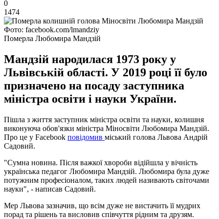
0
1474
Фото: facebook.com/lmandziy
Померла Любомира Мандзій
Мандзій народилася 1973 року у
Львівській області. У 2019 році її було
призначено на посаду заступника
міністра освіти і науки України.
Пішла з життя заступник міністра освіти та науки, колишня
виконуюча обов'язки міністра Міносвіти Любомира Мандзій.
Про це у Facebook
повідомив
міський голова Львова Андрій
Садовий.
"Сумна новина. Після важкої хвороби відійшла у вічність
українська педагог Любомира Мандзій. Любомира була дуже
потужним професіоналом, таких людей називають світочами
науки", - написав Садовий.
Мер Львова зазначив, що всім дуже не вистачить її мудрих
порад та рішень та висловив співчуття рідним та друзям.