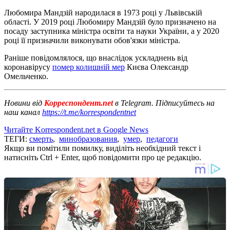
Любомира Мандзій народилася в 1973 році у Львівській
області. У 2019 році Любомиру Мандзій було призначено на
посаду заступника міністра освіти та науки України, а у 2020
році її призначили виконувати обов'язки міністра.
Раніше повідомлялося, що внаслідок ускладнень від
коронавірусу
помер колишній мер
Києва Олександр
Омельченко.
Новини від
Корреспондент.net
в Telegram. Підписуйтесь на
наш канал
https://t.me/korrespondentnet
Читайте Korrespondent.net в Google News
ТЕГИ:
смерть
,
минобразования
,
умер
,
педагоги
Якщо ви помітили помилку, виділіть необхідний текст і
натисніть Ctrl + Enter, щоб повідомити про це редакцію.