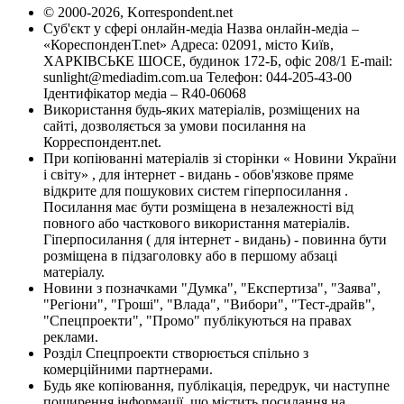
© 2000-2026, Korrespondent.net
Суб'єкт у сфері онлайн-медіа Назва онлайн-медіа –
«КореспонденТ.net» Адреса: 02091, місто Київ,
ХАРКІВСЬКЕ ШОСЕ, будинок 172-Б, офіс 208/1 E-mail:
sunlight@mediadim.com.ua
Телефон: 044-205-43-00
Ідентифікатор медіа – R40-06068
Використання будь-яких матеріалів, розміщених на
сайті, дозволяється за умови посилання на
Корреспондент.net.
При копіюванні матеріалів зі сторінки « Новини України
і світу» , для інтернет - видань - обов'язкове пряме
відкрите для пошукових систем гіперпосилання .
Посилання має бути розміщена в незалежності від
повного або часткового використання матеріалів.
Гіперпосилання ( для інтернет - видань) - повинна бути
розміщена в підзаголовку або в першому абзаці
матеріалу.
Новини з позначками "Думка", "Експертиза", "Заява",
"Регіони", "Гроші", "Влада", "Вибори", "Тест-драйв",
"Спецпроекти", "Промо" публікуються на правах
реклами.
Розділ Спецпроекти створюється спільно з
комерційними партнерами.
Будь яке копіювання, публікація, передрук, чи наступне
поширення інформації, що містить посилання на