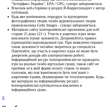
"Інтерфакс-Україна", EPA / UPG, суворо забороняється.
Власник веб-сторінки в розділі Я-Корреспондент є автор
публікації.
Будь-яке копіювання, передрук та відтворення
фотографічних творів та/або аудіовізуальних творів
правовласника Getty Images - суворо забороняється.
Матеріали сайту korrespondent.net призначені для осіб
старше 21 року (21+). Участь в азартних іграх може
викликати ігрову залежність. Дотримуйтесь правил
(принципів) відповідальної гри. При виявленні перших
ознак залежності негайно зверніться до спеціаліста.
Пам'ятайте, що участь в азартних іграх не може бути
джерелом доходів або альтернативою роботі.
Інформаційний ресурс korrespondent.net не проводить
ігри на реальні та/або віртуальні гроші, також сайт не
приймає ні в якій формі оплату ставок та інших
платежів, які пов’язані/можуть бути пов’язані з
азартними іграми, букмекерами чи тоталізаторами. Будь-
які матеріали на інформаційному ресурсі
korrespondent.net публікуються виключно в
інформаційних цілях.
X