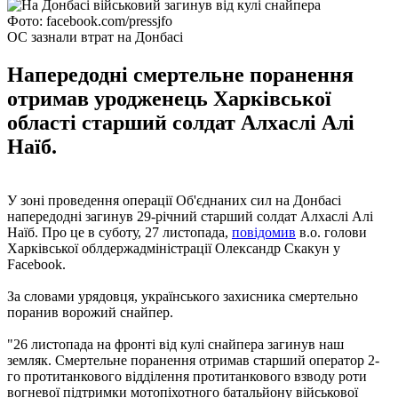
Фото: facebook.com/pressjfo
ОС зазнали втрат на Донбасі
Напередодні смертельне поранення
отримав уродженець Харківської
області старший солдат Алхаслі Алі
Наїб.
У зоні проведення операції Об'єднаних сил на Донбасі
напередодні загинув 29-річний старший солдат Алхаслі Алі
Наїб. Про це в суботу, 27 листопада,
повідомив
в.о. голови
Харківської облдержадміністрації Олександр Скакун у
Facebook.
За словами урядовця, українського захисника смертельно
поранив ворожий снайпер.
"26 листопада на фронті від кулі снайпера загинув наш
земляк. Смертельне поранення отримав старший оператор 2-
го протитанкового відділення протитанкового взводу роти
вогневої підтримки мотопіхотного батальйону військової