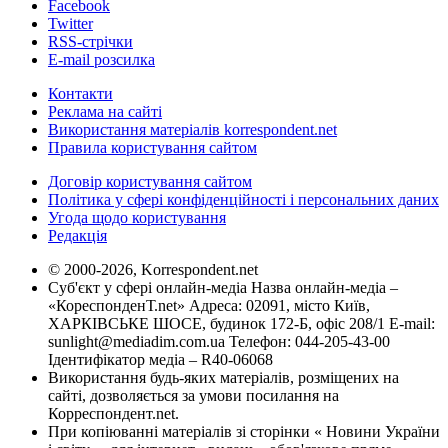
Facebook
Twitter
RSS-стрічки
E-mail розсилка
Контакти
Реклама на сайті
Використання матеріалів korrespondent.net
Правила користування сайтом
Договір користування сайтом
Політика у сфері конфіденційності і персональних даних
Угода щодо користування
Редакція
© 2000-2026, Korrespondent.net
Суб'єкт у сфері онлайн-медіа Назва онлайн-медіа –
«КореспонденТ.net» Адреса: 02091, місто Київ,
ХАРКІВСЬКЕ ШОСЕ, будинок 172-Б, офіс 208/1 E-mail:
sunlight@mediadim.com.ua
Телефон: 044-205-43-00
Ідентифікатор медіа – R40-06068
Використання будь-яких матеріалів, розміщених на
сайті, дозволяється за умови посилання на
Корреспондент.net.
При копіюванні матеріалів зі сторінки « Новини України