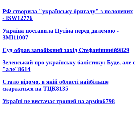
РФ створила "українську бригаду" з полонених
- ISW
12776
Україна поставила Путіна перед дилемою -
ЗМІ
11007
Суд обрав запобіжний захід Стефанішиній
9829
Зеленський про українську балістику: Буде, але є
"але"
8614
Стало відомо, в якій області найбільше
скаржаться на ТЦК
8135
Україні не вистачає грошей на армію
6798