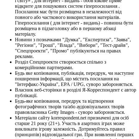
і світу» , для інтернет - видань - обов'язкове пряме
відкрите для пошукових систем гіперпосилання .
Посилання має бути розміщена в незалежності від
повного або часткового використання матеріалів.
Гіперпосилання ( для інтернет - видань) - повинна бути
розміщена в підзаголовку або в першому абзаці
матеріалу.
Новини з позначками "Думка", "Експертиза", "Заява",
"Регіони", "Гроші", "Влада", "Вибори", "Тест-драйв",
"Спецпроекти", "Промо" публікуються на правах
реклами.
Розділ Спецпроекти створюється спільно з
комерційними партнерами.
Будь яке копіювання, публікація, передрук, чи наступне
поширення інформації, що містить посилання на
"Інтерфакс-Україна", EPA / UPG, суворо забороняється.
Власник веб-сторінки в розділі Я-Корреспондент є автор
публікації.
Будь-яке копіювання, передрук та відтворення
фотографічних творів та/або аудіовізуальних творів
правовласника Getty Images - суворо забороняється.
Матеріали сайту korrespondent.net призначені для осіб
старше 21 року (21+). Участь в азартних іграх може
викликати ігрову залежність. Дотримуйтесь правил
(принципів) відповідальної гри. При виявленні перших