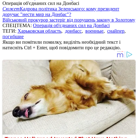
Операція об'єднаних сил на Донбасі
Сюжет
Кадрова політика Зеленського: кому президент
доручає "нести мир на Донбас"?
Військовий прокурор застеріг від порушень закону в Золотому
СПЕЦТЕМА:
Операція об'єднаних сил на Донбасі
ТЕГИ:
Харьковская область
,
донбасс
,
военные
,
снайпер
,
погибшие
Якщо ви помітили помилку, виділіть необхідний текст і
натисніть Ctrl + Enter, щоб повідомити про це редакцію.