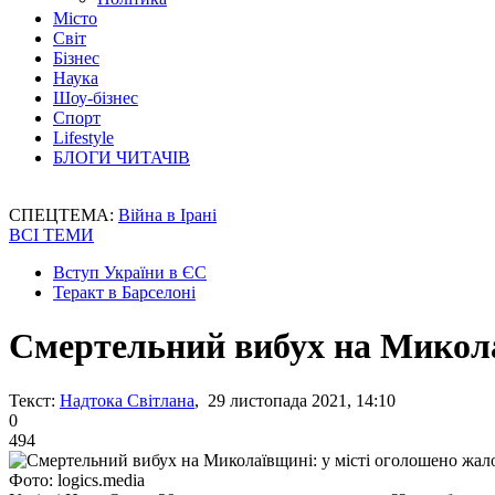
Місто
Світ
Бізнес
Наука
Шоу-бізнес
Спорт
Lifestyle
БЛОГИ ЧИТАЧІВ
СПЕЦТЕМА:
Війна в Ірані
ВСІ ТЕМИ
Вступ України в ЄС
Теракт в Барселоні
Смертельний вибух на Микола
Текст:
Надтока Світлана
, 29 листопада 2021, 14:10
0
494
Фото: logics.media