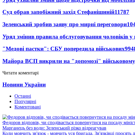
Суд обрав запобіжний захід Стефанішиній
11787
Зеленський зробив заяву про мирні переговори
10
Уряд змінив правила обслуговування чоловіків у
"Медові пастки": СБУ попередила військових
994
Майора ВСП викрили на "допомозі" військовому
Читати коментарі
Новини України
Останні
Популярні
Коментовані
Федоров відповів, чи сподівається повернутися на посаду міні
Марганець без води: Зеленський різко відреагував
Коли мовчить зв'язок - мовчить уся бригада. Зв'язківці просять