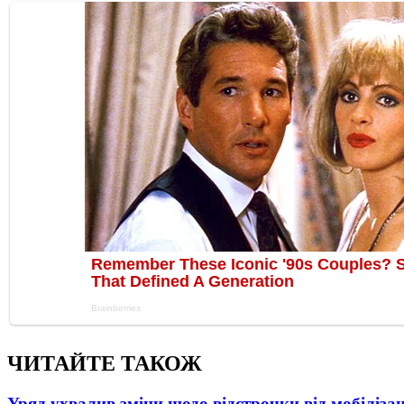
ЧИТАЙТЕ ТАКОЖ
Уряд ухвалив зміни щодо відстрочки від мобілізац