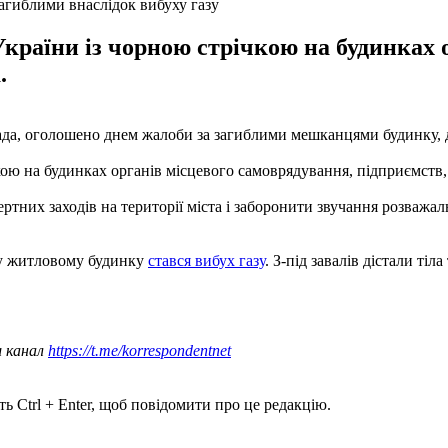
агиблими внаслідок вибуху газу
раїни із чорною стрічкою на будинках о
.
ада, оголошено днем ​​жалоби за загиблими мешканцями будинку, д
ю на будинках органів місцевого самоврядування, підприємств, у
их заходів на території міста і заборонити звучання розважаль
му житловому будинку
стався вибух газу
. З-під завалів дістали тіл
ш канал
https://t.me/korrespondentnet
ь Ctrl + Enter, щоб повідомити про це редакцію.