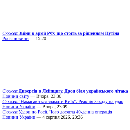
Сюжет
Зміни в армії РФ: що стоїть за рішенням Путіна
Росія новини
— 15:20
Сюжет
Диверсія в Лейпцигу. Дрон біля українського літака
Новини світу
— Вчора, 23:36
Сюжет
"Намагаються зламати Київ". Реакція Заходу на удар
Новини України
— Вчора, 23:09
Сюжет
Удари по Росії. Чого досягла 40-денна операція
Новини України
— 4 серпня 2026, 23:36