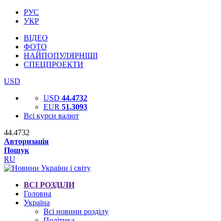
РУС
УКР
ВІДЕО
ФОТО
НАЙПОПУЛЯРНІШІ
СПЕЦПРОЕКТИ
USD
USD
44.4732
EUR
51.3093
Всі курси валют
44.4732
Авторизація
Пошук
RU
ВСІ РОЗДІЛИ
Головна
Україна
Всі новини розділу
Політика