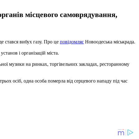
рганів місцевого самоврядування,
е стався вибух газу. Про це
повідомляє
Новоодеська міськрада.
станов і організацій міста.
ної музики на ринках, торгівельних закладах, ресторанному
а трьох осіб, одна особа померла від серцевого нападу під час