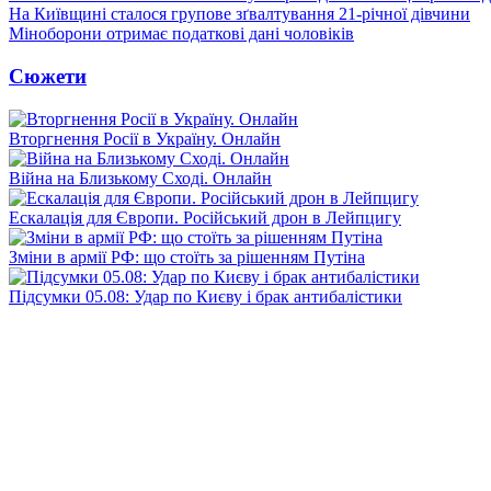
На Київщині сталося групове зґвалтування 21-річної дівчини
Міноборони отримає податкові дані чоловіків
Сюжети
Вторгнення Росії в Україну. Онлайн
Війна на Близькому Сході. Онлайн
Ескалація для Європи. Російський дрон в Лейпцигу
Зміни в армії РФ: що стоїть за рішенням Путіна
Підсумки 05.08: Удар по Києву і брак антибалістики