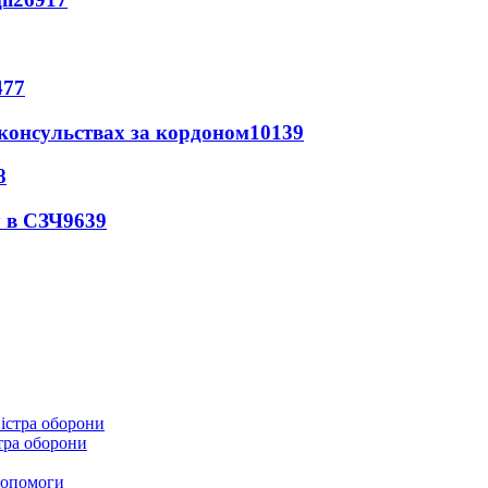
477
 консульствах за кордоном
10139
8
 в СЗЧ
9639
стра оборони
 допомоги