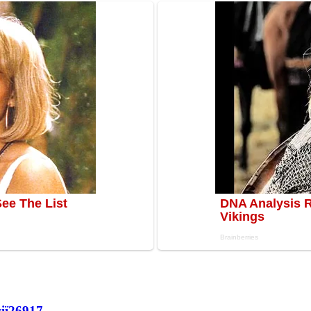
ії
26917