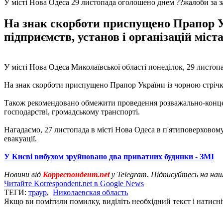
У місті Нова Одеса 29 листопада оголошено днем ??жалоби за з
На знак скорботи приспущено Прапор Ук
підприємств, установ і організацій міста
У місті Нова Одеса Миколаївської області понеділок, 29 листоп
На знак скорботи приспущено Прапор України із чорною стрічко
Також рекомендовано обмежити проведення розважально-концертн
господарстві, громадському транспорті.
Нагадаємо, 27 листопада в місті Нова Одеса в п'ятиповерхово
евакуації.
У Києві вибухом зруйновано два приватних будинки - ЗМІ
Новини від
Корреспондент.net
у Telegram. Підписуйтесь на на
Читайте Korrespondent.net в Google News
ТЕГИ:
траур
,
Николаевская область
Якщо ви помітили помилку, виділіть необхідний текст і натисніт