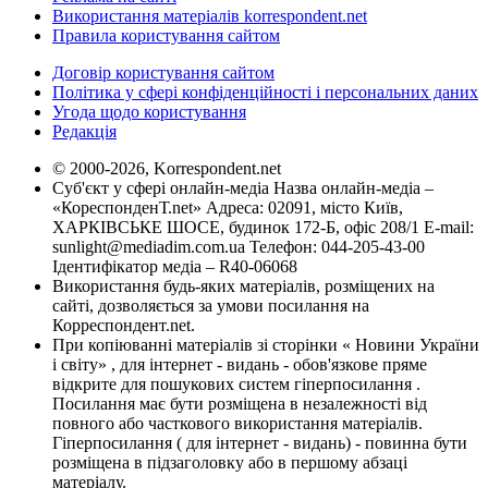
Використання матеріалів korrespondent.net
Правила користування сайтом
Договір користування сайтом
Політика у сфері конфіденційності і персональних даних
Угода щодо користування
Редакція
© 2000-2026, Korrespondent.net
Суб'єкт у сфері онлайн-медіа Назва онлайн-медіа –
«КореспонденТ.net» Адреса: 02091, місто Київ,
ХАРКІВСЬКЕ ШОСЕ, будинок 172-Б, офіс 208/1 E-mail:
sunlight@mediadim.com.ua
Телефон: 044-205-43-00
Ідентифікатор медіа – R40-06068
Використання будь-яких матеріалів, розміщених на
сайті, дозволяється за умови посилання на
Корреспондент.net.
При копіюванні матеріалів зі сторінки « Новини України
і світу» , для інтернет - видань - обов'язкове пряме
відкрите для пошукових систем гіперпосилання .
Посилання має бути розміщена в незалежності від
повного або часткового використання матеріалів.
Гіперпосилання ( для інтернет - видань) - повинна бути
розміщена в підзаголовку або в першому абзаці
матеріалу.