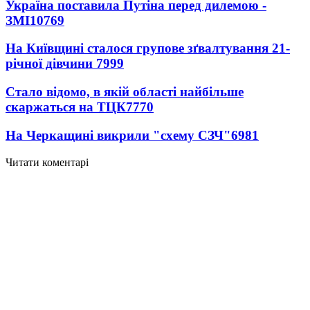
Україна поставила Путіна перед дилемою -
ЗМІ
10769
На Київщині сталося групове зґвалтування 21-
річної дівчини
7999
Стало відомо, в якій області найбільше
скаржаться на ТЦК
7770
На Черкащині викрили "схему СЗЧ"
6981
Читати коментарі