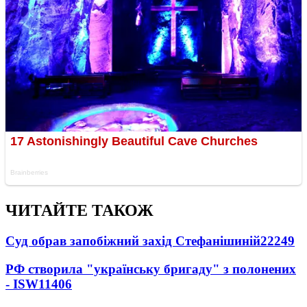
ЧИТАЙТЕ ТАКОЖ
Суд обрав запобіжний захід Стефанішиній
22249
РФ створила "українську бригаду" з полонених
- ISW
11406