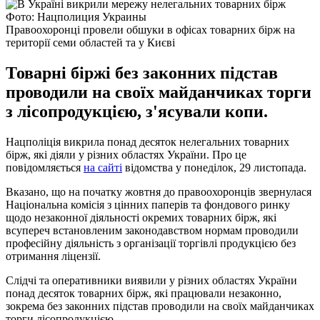
Фото: Нацполиция Украины
Правоохоронці провели обшуки в офісах товарних бірж на
території семи областей та у Києві
Товарні біржі без законних підстав
проводили на своїх майданчиках торги
з лісопродукцією, з'ясували копи.
Нацполіція викрила понад десяток нелегальних товарних
бірж, які діяли у різних областях України. Про це
повідомляється
на сайті
відомства у понеділок, 29 листопада.
Вказано, що на початку жовтня до правоохоронців звернулася
Національна комісія з цінних паперів та фондового ринку
щодо незаконної діяльності окремих товарних бірж, які
всупереч встановленим законодавством нормам проводили
професійну діяльність з організації торгівлі продукцією без
отримання ліцензії.
Слідчі та оперативники виявили у різних областях України
понад десяток товарних бірж, які працювали незаконно,
зокрема без законних підстав проводили на своїх майданчиках
торги лісопродукцією.