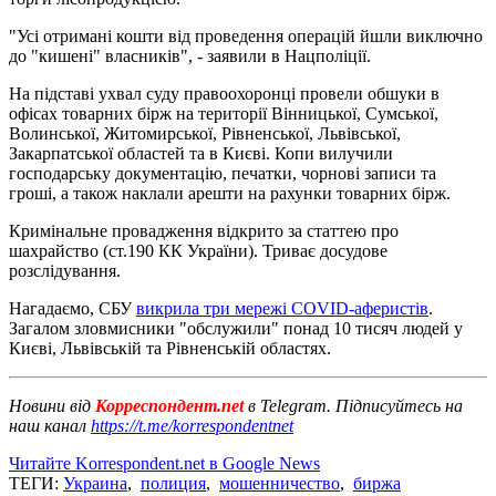
"Усі отримані кошти від проведення операцій йшли виключно
до "кишені" власників", - заявили в Нацполіції.
На підставі ухвал суду правоохоронці провели обшуки в
офісах товарних бірж на території Вінницької, Сумської,
Волинської, Житомирської, Рівненської, Львівської,
Закарпатської областей та в Києві. Копи вилучили
господарську документацію, печатки, чорнові записи та
гроші, а також наклали арешти на рахунки товарних бірж.
Кримінальне провадження відкрито за статтею про
шахрайство (ст.190 КК України). Триває досудове
розслідування.
Нагадаємо, СБУ
викрила три мережі COVID-аферистів
.
Загалом зловмисники "обслужили" понад 10 тисяч людей у ​​
Києві, Львівській та Рівненській областях.
Новини від
Корреспондент.net
в Telegram. Підписуйтесь на
наш канал
https://t.me/korrespondentnet
Читайте Korrespondent.net в Google News
ТЕГИ:
Украина
,
полиция
,
мошенничество
,
биржа