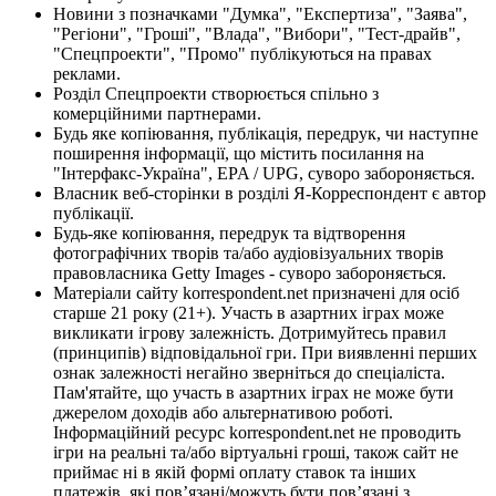
Новини з позначками "Думка", "Експертиза", "Заява",
"Регіони", "Гроші", "Влада", "Вибори", "Тест-драйв",
"Спецпроекти", "Промо" публікуються на правах
реклами.
Розділ Спецпроекти створюється спільно з
комерційними партнерами.
Будь яке копіювання, публікація, передрук, чи наступне
поширення інформації, що містить посилання на
"Інтерфакс-Україна", EPA / UPG, суворо забороняється.
Власник веб-сторінки в розділі Я-Корреспондент є автор
публікації.
Будь-яке копіювання, передрук та відтворення
фотографічних творів та/або аудіовізуальних творів
правовласника Getty Images - суворо забороняється.
Матеріали сайту korrespondent.net призначені для осіб
старше 21 року (21+). Участь в азартних іграх може
викликати ігрову залежність. Дотримуйтесь правил
(принципів) відповідальної гри. При виявленні перших
ознак залежності негайно зверніться до спеціаліста.
Пам'ятайте, що участь в азартних іграх не може бути
джерелом доходів або альтернативою роботі.
Інформаційний ресурс korrespondent.net не проводить
ігри на реальні та/або віртуальні гроші, також сайт не
приймає ні в якій формі оплату ставок та інших
платежів, які пов’язані/можуть бути пов’язані з