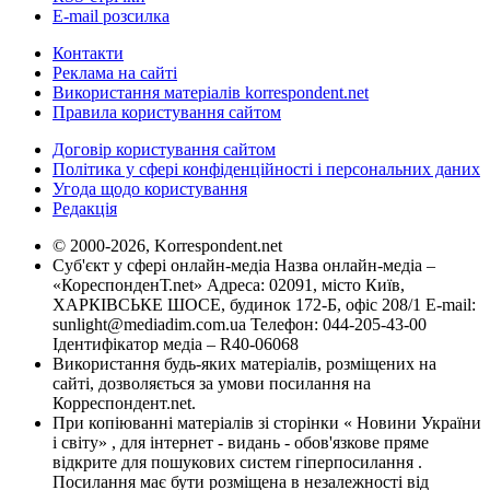
E-mail розсилка
Контакти
Реклама на сайті
Використання матеріалів korrespondent.net
Правила користування сайтом
Договір користування сайтом
Політика у сфері конфіденційності і персональних даних
Угода щодо користування
Редакція
© 2000-2026, Korrespondent.net
Суб'єкт у сфері онлайн-медіа Назва онлайн-медіа –
«КореспонденТ.net» Адреса: 02091, місто Київ,
ХАРКІВСЬКЕ ШОСЕ, будинок 172-Б, офіс 208/1 E-mail:
sunlight@mediadim.com.ua
Телефон: 044-205-43-00
Ідентифікатор медіа – R40-06068
Використання будь-яких матеріалів, розміщених на
сайті, дозволяється за умови посилання на
Корреспондент.net.
При копіюванні матеріалів зі сторінки « Новини України
і світу» , для інтернет - видань - обов'язкове пряме
відкрите для пошукових систем гіперпосилання .
Посилання має бути розміщена в незалежності від