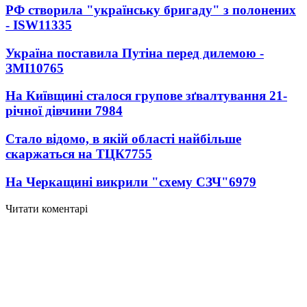
РФ створила "українську бригаду" з полонених
- ISW
11335
Україна поставила Путіна перед дилемою -
ЗМІ
10765
На Київщині сталося групове зґвалтування 21-
річної дівчини
7984
Стало відомо, в якій області найбільше
скаржаться на ТЦК
7755
На Черкащині викрили "схему СЗЧ"
6979
Читати коментарі