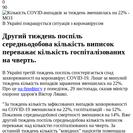
0
90
В Україні покращується ситуація з коронавірусом
Другий тиждень поспіль
середньодобова кількість виписок
переважає кількість госпіталізованих
на чверть.
В Україні третій тиждень поспіль спостерігається спад
захворюваності на коронавірус COVID-19. Лише за минулий
тиждень кількість випадків зараження зменшилась на 22%.
Про це
на брифінгу
у понеділок, 29 листопада, сказав міністр
охорони здоров'я Віктор Ляшко.
"За тиждень кількість зафіксованих випадків захворюваності
на COVID-19 зменшилася на 22%, госпіталізацій - на 12%.
Показник середньодобової смертності зменшився на 14%. Вже
другий тиждень поспіль середньодобова кількість виписок
переважає над кількістю госпіталізованих на чверть. За
останній тиждень кількість "ковідних" пацієнтів поменшала