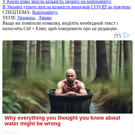
У Києві різко зросла кількість хворих на коронавірус
В Україні утричі зросла кількість випадків COVID за тиждень
СПЕЦТЕМА:
Коронавірус
ТЕГИ:
Украина
,
Ляшко
Якщо ви помітили помилку, виділіть необхідний текст і
натисніть Ctrl + Enter, щоб повідомити про це редакцію.