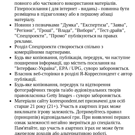
повного або часткового використання матеріалів.
Гіперпосилання ( для інтернет - видань) - повинна бути
розміщена в підзаголовку або в першому абзаці
матеріалу.
Новини з позначками "Думка", "Експертиза", "Заява",
"Регіони", "Гроші", "Влада", "Вибори", "Тест-драйв",
"Спецпроекти", "Промо" публікуються на правах
реклами.
Розділ Спецпроекти створюється спільно з
комерційними партнерами.
Будь яке копіювання, публікація, передрук, чи наступне
поширення інформації, що містить посилання на
"Інтерфакс-Україна", EPA / UPG, суворо забороняється.
Власник веб-сторінки в розділі Я-Корреспондент є автор
публікації.
Будь-яке копіювання, передрук та відтворення
фотографічних творів та/або аудіовізуальних творів
правовласника Getty Images - суворо забороняється.
Матеріали сайту korrespondent.net призначені для осіб
старше 21 року (21+). Участь в азартних іграх може
викликати ігрову залежність. Дотримуйтесь правил
(принципів) відповідальної гри. При виявленні перших
ознак залежності негайно зверніться до спеціаліста.
Пам'ятайте, що участь в азартних іграх не може бути
джерелом доходів або альтернативою роботі.