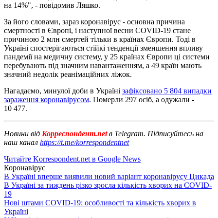
на 14%", - повідомив Ляшко.
За його словами, зараз коронавірус - основна причина
смертності в Європі, і наступної весни COVID-19 стане
причиною 2 млн смертей тільки в країнах Європи. Тоді в
Україні спостерігаються стійкі тенденції зменшення впливу
пандемії на медичну систему, у 25 країнах Європи ці системи
перебувають під значним навантаженням, а 49 країн мають
значний недолік реанімаційних ліжок.
Нагадаємо, минулої доби в Україні
зафіксовано 5 804 випадки
зараження коронавірусом
. Померли 297 осіб, а одужали -
10 477.
Новини від
Корреспондент.net
в Telegram. Підписуйтесь на
наш канал
https://t.me/korrespondentnet
Читайте Korrespondent.net в Google News
Коронавірус
В Україні вперше виявили новий варіант коронавірусу Цикада
В Україні за тиждень різко зросла кількість хворих на COVID-
19
Нові штами COVID-19: особливості та кількість хворих в
Україні