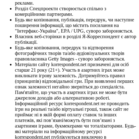
реклами.
Розділ Спецпроекти створюється спільно з
комерційними партнерами.
Будь яке копіювання, публікація, передрук, чи наступне
поширення інформації, що містить посилання на
"Інтерфакс-Україна", EPA / UPG, суворо забороняється.
Власник веб-сторінки в розділі Я-Корреспондент є автор
публікації.
Будь-яке копіювання, передрук та відтворення
фотографічних творів та/або аудіовізуальних творів
правовласника Getty Images - суворо забороняється.
Матеріали сайту korrespondent.net призначені для осіб
старше 21 року (21+). Участь в азартних іграх може
викликати ігрову залежність. Дотримуйтесь правил
(принципів) відповідальної гри. При виявленні перших
ознак залежності негайно зверніться до спеціаліста.
Пам'ятайте, що участь в азартних іграх не може бути
джерелом доходів або альтернативою роботі.
Інформаційний ресурс korrespondent.net не проводить
ігри на реальні та/або віртуальні гроші, також сайт не
приймає ні в якій формі оплату ставок та інших
платежів, які пов’язані/можуть бути пов’язані з
азартними іграми, букмекерами чи тоталізаторами. Будь-
які матеріали на інформаційному ресурсі
korrespondent.net публікуються виключно в