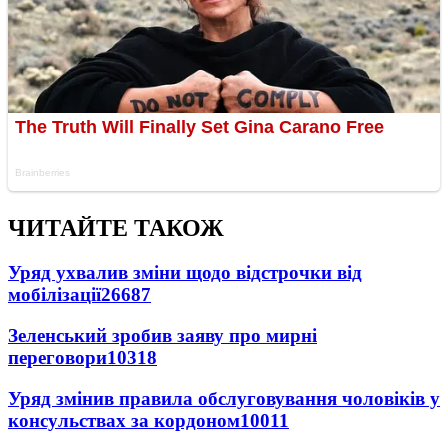
ЧИТАЙТЕ ТАКОЖ
Уряд ухвалив зміни щодо відстрочки від
мобілізації
26687
Зеленський зробив заяву про мирні
переговори
10318
Уряд змінив правила обслуговування чоловіків у
консульствах за кордоном
10011