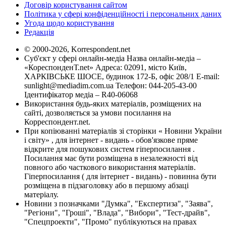
Договір користування сайтом
Політика у сфері конфіденційності і персональних даних
Угода щодо користування
Редакція
© 2000-2026, Korrespondent.net
Суб'єкт у сфері онлайн-медіа Назва онлайн-медіа –
«КореспонденТ.net» Адреса: 02091, місто Київ,
ХАРКІВСЬКЕ ШОСЕ, будинок 172-Б, офіс 208/1 E-mail:
sunlight@mediadim.com.ua
Телефон: 044-205-43-00
Ідентифікатор медіа – R40-06068
Використання будь-яких матеріалів, розміщених на
сайті, дозволяється за умови посилання на
Корреспондент.net.
При копіюванні матеріалів зі сторінки « Новини України
і світу» , для інтернет - видань - обов'язкове пряме
відкрите для пошукових систем гіперпосилання .
Посилання має бути розміщена в незалежності від
повного або часткового використання матеріалів.
Гіперпосилання ( для інтернет - видань) - повинна бути
розміщена в підзаголовку або в першому абзаці
матеріалу.
Новини з позначками "Думка", "Експертиза", "Заява",
"Регіони", "Гроші", "Влада", "Вибори", "Тест-драйв",
"Спецпроекти", "Промо" публікуються на правах