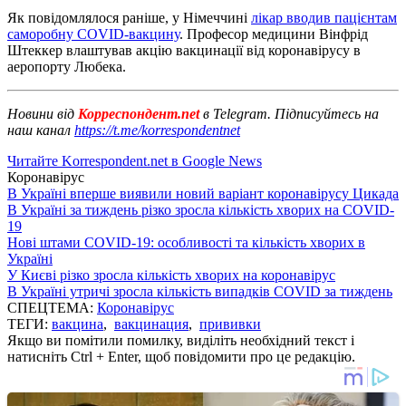
Як повідомлялося раніше, у Німеччині
лікар вводив пацієнтам
саморобну COVID-вакцину
. Професор медицини Вінфрід
Штеккер влаштував акцію вакцинації від коронавірусу в
аеропорту Любека.
Новини від
Корреспондент.net
в Telegram. Підписуйтесь на
наш канал
https://t.me/korrespondentnet
Читайте Korrespondent.net в Google News
Коронавірус
В Україні вперше виявили новий варіант коронавірусу Цикада
В Україні за тиждень різко зросла кількість хворих на COVID-
19
Нові штами COVID-19: особливості та кількість хворих в
Україні
У Києві різко зросла кількість хворих на коронавірус
В Україні утричі зросла кількість випадків COVID за тиждень
СПЕЦТЕМА:
Коронавірус
ТЕГИ:
вакцина
,
вакцинация
,
прививки
Якщо ви помітили помилку, виділіть необхідний текст і
натисніть Ctrl + Enter, щоб повідомити про це редакцію.