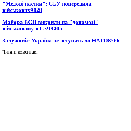
"Медові пастки": СБУ попередила
військових
9828
Майора ВСП викрили на "допомозі"
військовому в СЗЧ
9405
Залужний: Україна не вступить до НАТО
8566
Читати коментарі