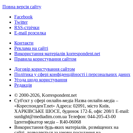
Повна версія сайту
Facebook
Twitter
RSS-стрічки
E-mail розсилка
Контакти
Реклама на сайті
Використання матеріалів korrespondent.net
Правила користування сайтом
Договір користування сайтом
Політика у сфері конфіденційності і персональних даних
Угода щодо користування
Редакція
© 2000-2026, Korrespondent.net
Суб'єкт у сфері онлайн-медіа Назва онлайн-медіа –
«КореспонденТ.net» Адреса: 02091, місто Київ,
ХАРКІВСЬКЕ ШОСЕ, будинок 172-Б, офіс 208/1 E-mail:
sunlight@mediadim.com.ua
Телефон: 044-205-43-00
Ідентифікатор медіа – R40-06068
Використання будь-яких матеріалів, розміщених на
сайті, дозволяється за умови посилання на