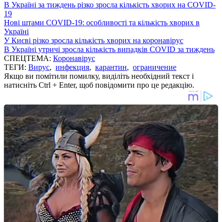
В Україні за тиждень різко зросла кількість хворих на COVID-
19
Нові штами COVID-19: особливості та кількість хворих в
Україні
У Києві різко зросла кількість хворих на коронавірус
В Україні утричі зросла кількість випадків COVID за тиждень
СПЕЦТЕМА:
Коронавірус
ТЕГИ:
Вирус
,
инфекция
,
карантин
,
ограничение
Якщо ви помітили помилку, виділіть необхідний текст і
натисніть Ctrl + Enter, щоб повідомити про це редакцію.