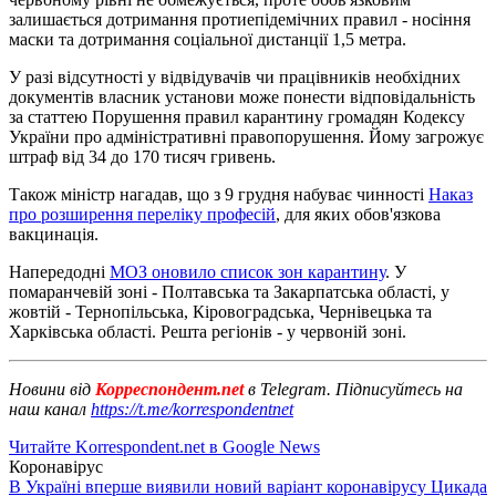
залишається дотримання протиепідемічних правил - носіння
маски та дотримання соціальної дистанції 1,5 метра.
У разі відсутності у відвідувачів чи працівників необхідних
документів власник установи може понести відповідальність
за статтею Порушення правил карантину громадян Кодексу
України про адміністративні правопорушення. Йому загрожує
штраф від 34 до 170 тисяч гривень.
Також міністр нагадав, що з 9 грудня набуває чинності
Наказ
про розширення переліку професій
, для яких обов'язкова
вакцинація.
Напередодні
МОЗ оновило список зон карантину
. У
помаранчевій зоні - Полтавська та Закарпатська області, у
жовтій - Тернопільська, Кіровоградська, Чернівецька та
Харківська області. Решта регіонів - у червоній зоні.
Новини від
Корреспондент.net
в Telegram. Підписуйтесь на
наш канал
https://t.me/korrespondentnet
Читайте Korrespondent.net в Google News
Коронавірус
В Україні вперше виявили новий варіант коронавірусу Цикада