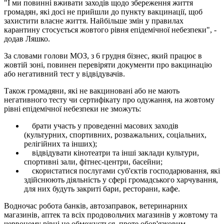
"І ми повинні вживати заходів щодо збереження життя
громадян, які досі не прийшли до пункту вакцинації, щоб
захистити власне життя. Найбільше змін у правилах
карантину стосується жовтого рівня епідемічної небезпеки", -
додав Ляшко.
За словами голови МОЗ, з 6 грудня бізнес, який працює в
жовтій зоні, повинен перевіряти документи про вакцинацію
або негативний тест у відвідувачів.
Також громадяни, які не вакциновані або не мають
негативного тесту чи сертифікату про одужання, на жовтому
рівні епідемічної небезпеки не зможуть:
брати участь у проведенні масових заходів
(культурних, спортивних, розважальних, соціальних,
релігійних та інших);
відвідувати кінотеатри та інші заклади культури,
спортивні зали, фітнес-центри, басейни;
скористатися послугами суб'єктів господарювання, які
здійснюють діяльність у сфері громадського харчування,
для них будуть закриті бари, ресторани, кафе.
Водночас робота банків, автозаправок, ветеринарних
магазинів, аптек та всіх продовольчих магазинів у жовтому та
червоному рівні не обмежується, проте обов'язковим