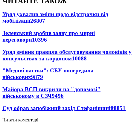
ЧИТАЙТЕ ТАКОЖ
Уряд ухвалив зміни щодо відстрочки від
мобілізації
26807
Зеленський зробив заяву про мирні
переговори
10396
Уряд змінив правила обслуговування чоловіків у
консульствах за кордоном
10088
"Медові пастки": СБУ попередила
військових
9879
Майора ВСП викрили на "допомозі"
військовому в СЗЧ
9496
Суд обрав запобіжний захід Стефанішиній
8851
Читати коментарі