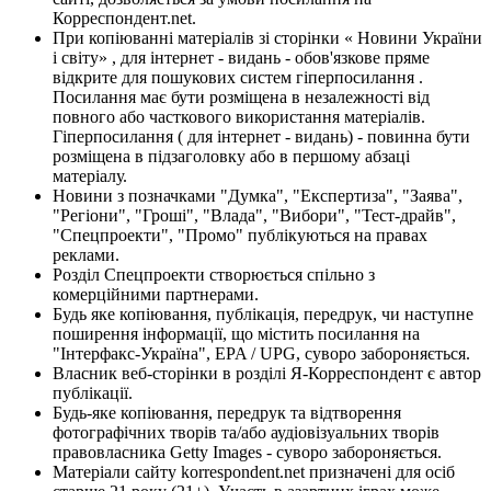
Корреспондент.net.
При копіюванні матеріалів зі сторінки « Новини України
і світу» , для інтернет - видань - обов'язкове пряме
відкрите для пошукових систем гіперпосилання .
Посилання має бути розміщена в незалежності від
повного або часткового використання матеріалів.
Гіперпосилання ( для інтернет - видань) - повинна бути
розміщена в підзаголовку або в першому абзаці
матеріалу.
Новини з позначками "Думка", "Експертиза", "Заява",
"Регіони", "Гроші", "Влада", "Вибори", "Тест-драйв",
"Спецпроекти", "Промо" публікуються на правах
реклами.
Розділ Спецпроекти створюється спільно з
комерційними партнерами.
Будь яке копіювання, публікація, передрук, чи наступне
поширення інформації, що містить посилання на
"Інтерфакс-Україна", EPA / UPG, суворо забороняється.
Власник веб-сторінки в розділі Я-Корреспондент є автор
публікації.
Будь-яке копіювання, передрук та відтворення
фотографічних творів та/або аудіовізуальних творів
правовласника Getty Images - суворо забороняється.
Матеріали сайту korrespondent.net призначені для осіб