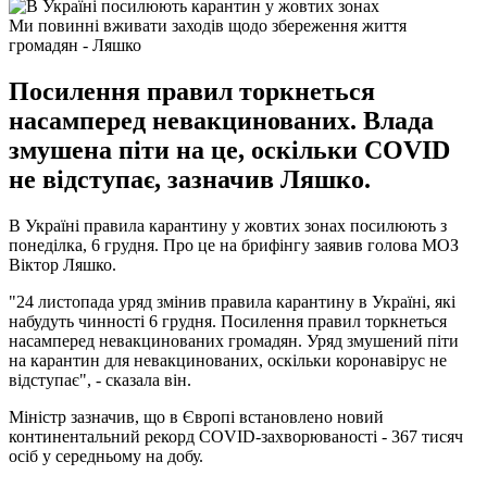
Ми повинні вживати заходів щодо збереження життя
громадян - Ляшко
Посилення правил торкнеться
насамперед невакцинованих. Влада
змушена піти на це, оскільки COVID
не відступає, зазначив Ляшко.
В Україні правила карантину у жовтих зонах посилюють з
понеділка, 6 грудня. Про це на брифінгу заявив голова МОЗ
Віктор Ляшко.
"24 листопада уряд змінив правила карантину в Україні, які
набудуть чинності 6 грудня. Посилення правил торкнеться
насамперед невакцинованих громадян. Уряд змушений піти
на карантин для невакцинованих, оскільки коронавірус не
відступає", - сказала він.
Міністр зазначив, що в Європі встановлено новий
континентальний рекорд COVID-захворюваності - 367 тисяч
осіб у середньому на добу.