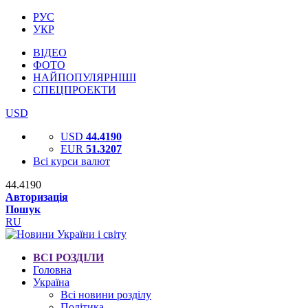
РУС
УКР
ВІДЕО
ФОТО
НАЙПОПУЛЯРНІШІ
СПЕЦПРОЕКТИ
USD
USD
44.4190
EUR
51.3207
Всі курси валют
44.4190
Авторизація
Пошук
RU
ВСІ РОЗДІЛИ
Головна
Україна
Всі новини розділу
Політика