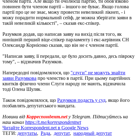
членом партії. Але якщо ти очолюєш партію, ти обов'язково
повинен бути членом партії – іншого не буває. Якщо голова
партії про це не знає, можу провести невеликий лікнеп, - і
можу порадити нормальний сейф, де можна зберігати заяви в
такій невеликій кількості", – сказав екс-спікер.
Разумков додав, що написав заяву на вихід після того, як
нинішній перший віце-спікер парламенту і екс-керівник СН
Олександр Корнієнко сказав, що він не є членом партії.
"Написав заяву, її передали, це було досить давно, десь півроку
тому", – відзначив Разумков.
Напередодні повідомлялося, що
"слуги" не можуть знайти
заяви Разумкова
про членство в партії. При цьому партійних
квитків фізично члени Слуги народу не мають, відзначила
тоді Олена Шуляк.
Також повідомлялося, що
Разумков подасть у суд
, якщо його
позбавлять депутатського мандата.
Новини від
Корреспондент.net
у Telegram. Підписуйтесь на
наш канал
https://t.me/korrespondentnet
Читайте Korrespondent.net в Google News
ТЕГИ:
депутаты
,
Рада
,
депутат
,
народный депутат