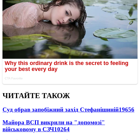
ЧИТАЙТЕ ТАКОЖ
Суд обрав запобіжний захід Стефанішиній
19656
Майора ВСП викрили на "допомозі"
військовому в СЗЧ
10264