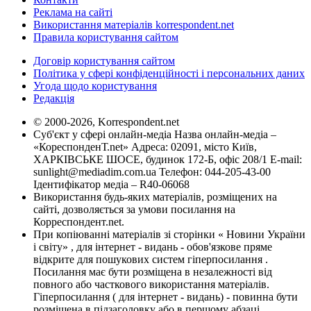
Реклама на сайті
Використання матеріалів korrespondent.net
Правила користування сайтом
Договір користування сайтом
Політика у сфері конфіденційності і персональних даних
Угода щодо користування
Редакція
© 2000-2026, Korrespondent.net
Суб'єкт у сфері онлайн-медіа Назва онлайн-медіа –
«КореспонденТ.net» Адреса: 02091, місто Київ,
ХАРКІВСЬКЕ ШОСЕ, будинок 172-Б, офіс 208/1 E-mail:
sunlight@mediadim.com.ua
Телефон: 044-205-43-00
Ідентифікатор медіа – R40-06068
Використання будь-яких матеріалів, розміщених на
сайті, дозволяється за умови посилання на
Корреспондент.net.
При копіюванні матеріалів зі сторінки « Новини України
і світу» , для інтернет - видань - обов'язкове пряме
відкрите для пошукових систем гіперпосилання .
Посилання має бути розміщена в незалежності від
повного або часткового використання матеріалів.
Гіперпосилання ( для інтернет - видань) - повинна бути
розміщена в підзаголовку або в першому абзаці