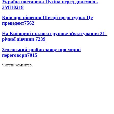
Україна поставила Путіна перед дилемою -
ЗМІ
10218
Київ про рішення Швеції щодо судна: Це
прецедент
7562
На Київщині сталося групове зґвалтування 21-
річної дівчини
7239
Зеленський зробив заяву про мирні
переговори
7015
Читати коментарі