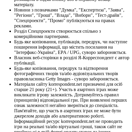
матеріалу.
Новини з позначками "Думка", "Експертиза", "Заява",
"Регіони", "Гроші", "Влада", "Вибори", "Тест-драйв",
"Спецпроекти", "Промо" публікуються на правах
реклами.
Розділ Спецпроекти створюється спільно з
комерційними партнерами.
Будь яке копіювання, публікація, передрук, чи наступне
поширення інформації, що містить посилання на
"Інтерфакс-Україна", EPA / UPG, суворо забороняється.
Власник веб-сторінки в розділі Я-Корреспондент є автор
публікації.
Будь-яке копіювання, передрук та відтворення
фотографічних творів та/або аудіовізуальних творів
правовласника Getty Images - суворо забороняється.
Матеріали сайту korrespondent.net призначені для осіб
старше 21 року (21+). Участь в азартних іграх може
викликати ігрову залежність. Дотримуйтесь правил
(принципів) відповідальної гри. При виявленні перших
ознак залежності негайно зверніться до спеціаліста.
Пам'ятайте, що участь в азартних іграх не може бути
джерелом доходів або альтернативою роботі.
Інформаційний ресурс korrespondent.net не проводить
ігри на реальні та/або віртуальні гроші, також сайт не
приймає ні в якій формі оплату ставок та інших