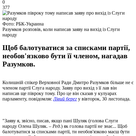
0
377
Фото: РБК-Украина
Разумков розповів, коли написав заяву на вихід із Слуги
народу
Щоб балотуватися за списками партії,
необов'язково бути її членом, нагадав
Разумков.
Колишній спікер Верховної Ради Дмитро Разумков більше не є
членом партії Слуга народу. Заяву про вихід з її лав він
написав ще півроку тому. Про це він сказав у кулуарах
парламенту, повідомляє
Лівий берег
у вівторок, 30 листопада.
"Заяву я, звісно, писав, якщо пані Шуляк (голова Слуги
народу Олена Шуляк. –
Ред.
) як голова партії не знає... Щоб
балотуватися за списками партії, ти необов'язково маєш бути