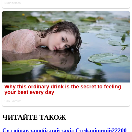
ЧИТАЙТЕ ТАКОЖ
Суд обрав запобіжний захід Стефанішиній
22200