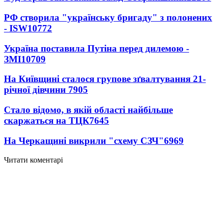
РФ створила "українську бригаду" з полонених
- ISW
10772
Україна поставила Путіна перед дилемою -
ЗМІ
10709
На Київщині сталося групове зґвалтування 21-
річної дівчини
7905
Стало відомо, в якій області найбільше
скаржаться на ТЦК
7645
На Черкащині викрили "схему СЗЧ"
6969
Читати коментарі