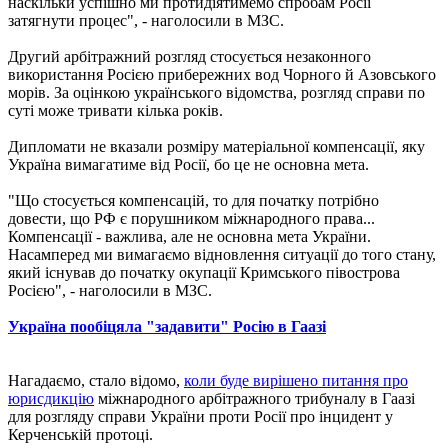
наскільки успішно ми протидіятимемо спробам Росії
затягнути процес", - наголосили в МЗС.
Другий арбітражний розгляд стосується незаконного
використання Росією прибережних вод Чорного й Азовського
морів. За оцінкою українського відомства, розгляд справи по
суті може тривати кілька років.
Дипломати не вказали розміру матеріальної компенсації, яку
Україна вимагатиме від Росії, бо це не основна мета.
"Що стосується компенсацій, то для початку потрібно
довести, що РФ є порушником міжнародного права...
Компенсації - важлива, але не основна мета України.
Насамперед ми вимагаємо відновлення ситуації до того стану,
який існував до початку окупації Кримського півострова
Росією", - наголосили в МЗС.
Україна пообіцяла "задавити" Росію в Гаазі
Нагадаємо, стало відомо,
коли буде вирішено питання про
юрисдикцію
міжнародного арбітражного трибуналу в Гаазі
для розгляду справи України проти Росії про інцидент у
Керченській протоці.