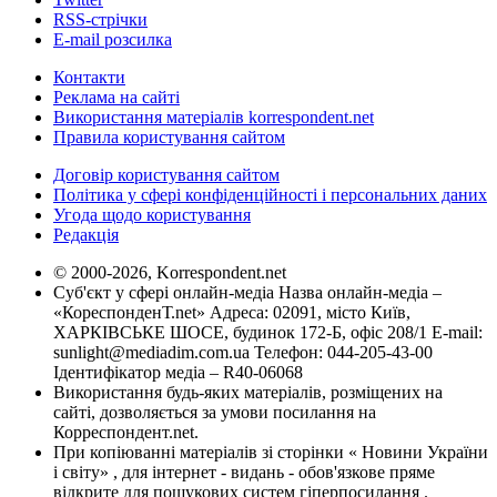
RSS-стрічки
E-mail розсилка
Контакти
Реклама на сайті
Використання матеріалів korrespondent.net
Правила користування сайтом
Договір користування сайтом
Політика у сфері конфіденційності і персональних даних
Угода щодо користування
Редакція
© 2000-2026, Korrespondent.net
Суб'єкт у сфері онлайн-медіа Назва онлайн-медіа –
«КореспонденТ.net» Адреса: 02091, місто Київ,
ХАРКІВСЬКЕ ШОСЕ, будинок 172-Б, офіс 208/1 E-mail:
sunlight@mediadim.com.ua
Телефон: 044-205-43-00
Ідентифікатор медіа – R40-06068
Використання будь-яких матеріалів, розміщених на
сайті, дозволяється за умови посилання на
Корреспондент.net.
При копіюванні матеріалів зі сторінки « Новини України
і світу» , для інтернет - видань - обов'язкове пряме
відкрите для пошукових систем гіперпосилання .