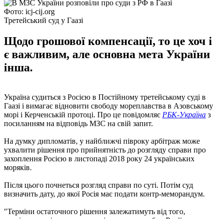
Фото: icj-cij.org
Третейський суд у Гаазі
Щодо грошової компенсації, то це хоч і
є важливим, але основна мета України
інша.
Україна судиться з Росією в Постійному третейському суді в
Гаазі і вимагає відновити свободу мореплавства в Азовському
морі і Керченській протоці. Про це повідомляє
РБК-Україна
з
посиланням на відповідь МЗС на свій запит.
На думку дипломатів, у найближчі півроку арбітраж може
ухвалити рішення про прийнятність до розгляду справи про
захоплення Росією в листопаді 2018 року 24 українських
моряків.
Після цього почнеться розгляд справи по суті. Потім суд
визначить дату, до якої Росія має подати контр-меморандум.
"Терміни остаточного рішення залежатимуть від того,