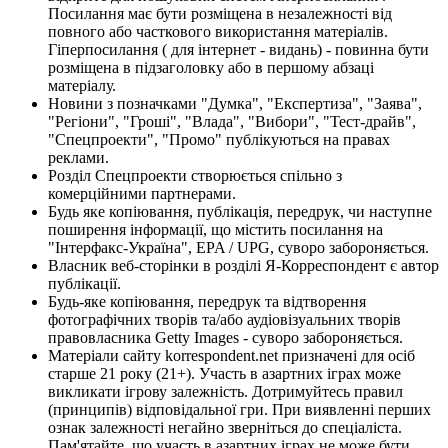
Посилання має бути розміщена в незалежності від
повного або часткового використання матеріалів.
Гіперпосилання ( для інтернет - видань) - повинна бути
розміщена в підзаголовку або в першому абзаці
матеріалу.
Новини з позначками "Думка", "Експертиза", "Заява",
"Регіони", "Гроші", "Влада", "Вибори", "Тест-драйв",
"Спецпроекти", "Промо" публікуються на правах
реклами.
Розділ Спецпроекти створюється спільно з
комерційними партнерами.
Будь яке копіювання, публікація, передрук, чи наступне
поширення інформації, що містить посилання на
"Інтерфакс-Україна", EPA / UPG, суворо забороняється.
Власник веб-сторінки в розділі Я-Корреспондент є автор
публікації.
Будь-яке копіювання, передрук та відтворення
фотографічних творів та/або аудіовізуальних творів
правовласника Getty Images - суворо забороняється.
Матеріали сайту korrespondent.net призначені для осіб
старше 21 року (21+). Участь в азартних іграх може
викликати ігрову залежність. Дотримуйтесь правил
(принципів) відповідальної гри. При виявленні перших
ознак залежності негайно зверніться до спеціаліста.
Пам'ятайте, що участь в азартних іграх не може бути