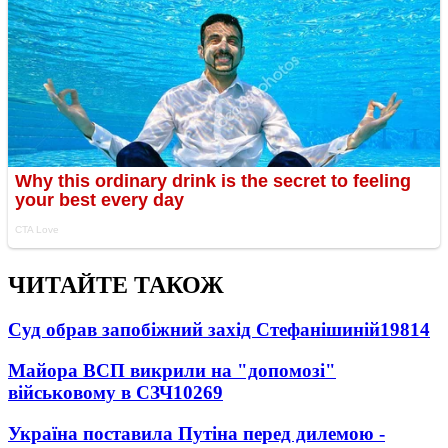
ЧИТАЙТЕ ТАКОЖ
Суд обрав запобіжний захід Стефанішиній
19814
Майора ВСП викрили на "допомозі"
військовому в СЗЧ
10269
Україна поставила Путіна перед дилемою -