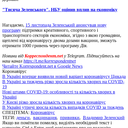
"Тисяча Зеленського". НБУ оцінив вплив на економіку
Нагадаємо,
15 листопада Зеленський анонсував нову
програму
підтримки креативного, спортивного і
транспортного секторів економіки, згідно з якою громадяни,
щеплені від коронавірусу двома дозами вакцини, зможуть
отримати 1000 гривень через програму
Дія
.
Новини від
Корреспондент.net
у Telegram. Підписуйтесь на
наш канал
https://t.me/korrespondentnet
Читайте Korrespondent.net в Google News
Коронавірус
В Україні вперше виявили новий варіант коронавірусу Цикада
В Україні за тиждень різко зросла кількість хворих на COVID-
19
Нові штами COVID-19: особливості та кількість хворих в
Україні
У Києві різко зросла кількість хворих на коронавірус
В Україні утричі зросла кількість випадків COVID за тиждень
СПЕЦТЕМА:
Коронавірус
ТЕГИ:
деньги
,
вакцинация
,
прививки
,
Владимир Зеленский
Якщо ви помітили помилку, виділіть необхідний текст і
натисніть Ctrl + Enter, щоб повідомити про це редакцію.