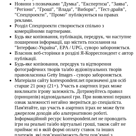
Новини з позначками "Думка", "Експертиза", "Заява",
"Регіони", "Гроші", "Влада", "Вибори", "Тест-драйв",
"Спецпроекти", "Промо" публікуються на правах
реклами.
Розділ Спецпроекти створюється спільно з
комерційними партнерами.
Будь яке копіювання, публікація, передрук, чи наступне
поширення інформації, що містить посилання на
"Інтерфакс-Україна", EPA / UPG, суворо забороняється.
Власник веб-сторінки в розділі Я-Корреспондент є автор
публікації.
Будь-яке копіювання, передрук та відтворення
фотографічних творів та/або аудіовізуальних творів
правовласника Getty Images - суворо забороняється.
Матеріали сайту korrespondent.net призначені для осіб
старше 21 року (21+). Участь в азартних іграх може
викликати ігрову залежність. Дотримуйтесь правил
(принципів) відповідальної гри. При виявленні перших
ознак залежності негайно зверніться до спеціаліста.
Пам'ятайте, що участь в азартних іграх не може бути
джерелом доходів або альтернативою роботі.
Інформаційний ресурс korrespondent.net не проводить
ігри на реальні та/або віртуальні гроші, також сайт не
приймає ні в якій формі оплату ставок та інших
платежів, які пов’язані/можуть бути пов’язані з