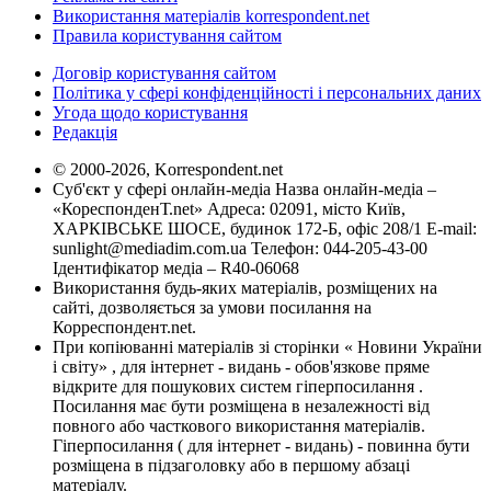
Використання матеріалів korrespondent.net
Правила користування сайтом
Договір користування сайтом
Політика у сфері конфіденційності і персональних даних
Угода щодо користування
Редакція
© 2000-2026, Korrespondent.net
Суб'єкт у сфері онлайн-медіа Назва онлайн-медіа –
«КореспонденТ.net» Адреса: 02091, місто Київ,
ХАРКІВСЬКЕ ШОСЕ, будинок 172-Б, офіс 208/1 E-mail:
sunlight@mediadim.com.ua
Телефон: 044-205-43-00
Ідентифікатор медіа – R40-06068
Використання будь-яких матеріалів, розміщених на
сайті, дозволяється за умови посилання на
Корреспондент.net.
При копіюванні матеріалів зі сторінки « Новини України
і світу» , для інтернет - видань - обов'язкове пряме
відкрите для пошукових систем гіперпосилання .
Посилання має бути розміщена в незалежності від
повного або часткового використання матеріалів.
Гіперпосилання ( для інтернет - видань) - повинна бути
розміщена в підзаголовку або в першому абзаці
матеріалу.