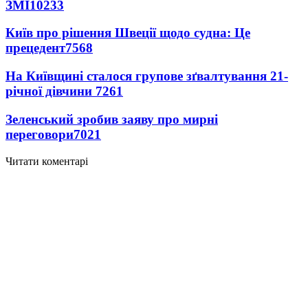
ЗМІ
10233
Київ про рішення Швеції щодо судна: Це
прецедент
7568
На Київщині сталося групове зґвалтування 21-
річної дівчини
7261
Зеленський зробив заяву про мирні
переговори
7021
Читати коментарі