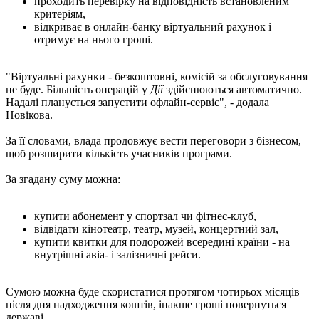
проходить перевірку на відповідність встановленим
критеріям,
відкриває в онлайн-банку віртуальний рахунок і
отримує на нього гроші.
"Віртуальні рахунки - безкоштовні, комісій за обслуговування
не буде. Більшість операцій у
Дії
здійснюються автоматично.
Надалі планується запустити офлайн-сервіс", - додала
Новікова.
За її словами, влада продовжує вести переговори з бізнесом,
щоб розширити кількість учасників програми.
За згадану суму можна:
купити абонемент у спортзал чи фітнес-клуб,
відвідати кінотеатр, театр, музей, концертний зал,
купити квитки для подорожей всередині країни - на
внутрішні авіа- і залізничні рейси.
Сумою можна буде скористатися протягом чотирьох місяців
після дня надходження коштів, інакше гроші повернуться
державі.