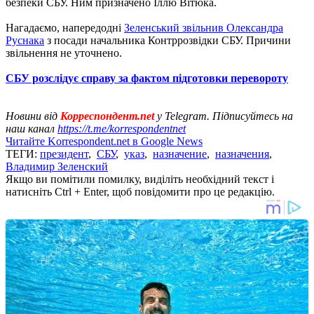
безпеки СБУ. Ним призначено Іллю Вітюка.
Нагадаємо, напередодні
Зеленський звільнив Олександра
Руснака
з посади начальника Контррозвідки СБУ. Причини
звільнення не уточнено.
СБУ розслідує справу за фактом підготовки перевороту
Новини від
Корреспондент.net
у Telegram. Підписуйтесь на
наш канал
https://t.me/korrespondentnet
Читайте Korrespondent.net в Google News
ТЕГИ:
президент
,
СБУ
,
указ
,
назначение
,
назначения
,
Владимир Зеленский
Якщо ви помітили помилку, виділіть необхідний текст і
натисніть Ctrl + Enter, щоб повідомити про це редакцію.