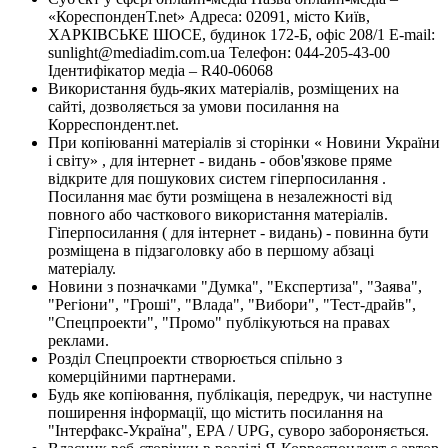
«КореспонденТ.net» Адреса: 02091, місто Київ,
ХАРКІВСЬКЕ ШОСЕ, будинок 172-Б, офіс 208/1 E-mail:
sunlight@mediadim.com.ua
Телефон: 044-205-43-00
Ідентифікатор медіа – R40-06068
Використання будь-яких матеріалів, розміщених на
сайті, дозволяється за умови посилання на
Корреспондент.net.
При копіюванні матеріалів зі сторінки « Новини України
і світу» , для інтернет - видань - обов'язкове пряме
відкрите для пошукових систем гіперпосилання .
Посилання має бути розміщена в незалежності від
повного або часткового використання матеріалів.
Гіперпосилання ( для інтернет - видань) - повинна бути
розміщена в підзаголовку або в першому абзаці
матеріалу.
Новини з позначками "Думка", "Експертиза", "Заява",
"Регіони", "Гроші", "Влада", "Вибори", "Тест-драйв",
"Спецпроекти", "Промо" публікуються на правах
реклами.
Розділ Спецпроекти створюється спільно з
комерційними партнерами.
Будь яке копіювання, публікація, передрук, чи наступне
поширення інформації, що містить посилання на
"Інтерфакс-Україна", EPA / UPG, суворо забороняється.