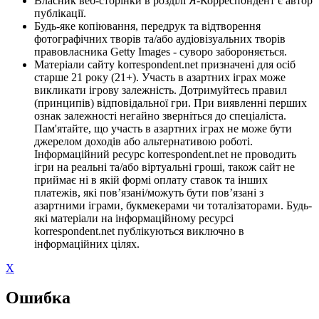
Власник веб-сторінки в розділі Я-Корреспондент є автор
публікації.
Будь-яке копіювання, передрук та відтворення
фотографічних творів та/або аудіовізуальних творів
правовласника Getty Images - суворо забороняється.
Матеріали сайту korrespondent.net призначені для осіб
старше 21 року (21+). Участь в азартних іграх може
викликати ігрову залежність. Дотримуйтесь правил
(принципів) відповідальної гри. При виявленні перших
ознак залежності негайно зверніться до спеціаліста.
Пам'ятайте, що участь в азартних іграх не може бути
джерелом доходів або альтернативою роботі.
Інформаційний ресурс korrespondent.net не проводить
ігри на реальні та/або віртуальні гроші, також сайт не
приймає ні в якій формі оплату ставок та інших
платежів, які пов’язані/можуть бути пов’язані з
азартними іграми, букмекерами чи тоталізаторами. Будь-
які матеріали на інформаційному ресурсі
korrespondent.net публікуються виключно в
інформаційних цілях.
X
Ошибка