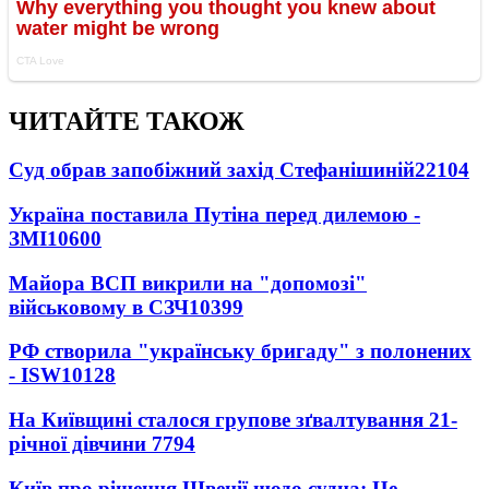
ЧИТАЙТЕ ТАКОЖ
Суд обрав запобіжний захід Стефанішиній
22104
Україна поставила Путіна перед дилемою -
ЗМІ
10600
Майора ВСП викрили на "допомозі"
військовому в СЗЧ
10399
РФ створила "українську бригаду" з полонених
- ISW
10128
На Київщині сталося групове зґвалтування 21-
річної дівчини
7794
Київ про рішення Швеції щодо судна: Це