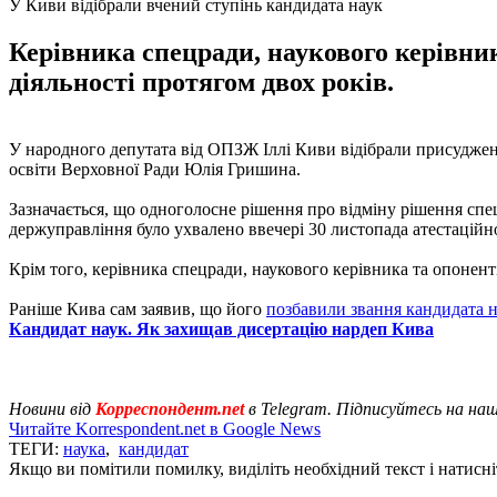
У Киви відібрали вчений ступінь кандидата наук
Керівника спецради, наукового керівни
діяльності протягом двох років.
У народного депутата від ОПЗЖ Іллі Киви відібрали присуджен
освіти Верховної Ради Юлія Гришина.
Зазначається, що одноголосне рішення про відміну рішення спе
держуправління було ухвалено ввечері 30 листопада атестаці
Крім того, керівника спецради, наукового керівника та опонент
Раніше Кива сам заявив, що його
позбавили звання кандидата н
Кандидат наук. Як захищав дисертацію нардеп Кива
Новини від
Корреспондент.net
в Telegram. Підписуйтесь на на
Читайте Korrespondent.net в Google News
ТЕГИ:
наука
,
кандидат
Якщо ви помітили помилку, виділіть необхідний текст і натисніт