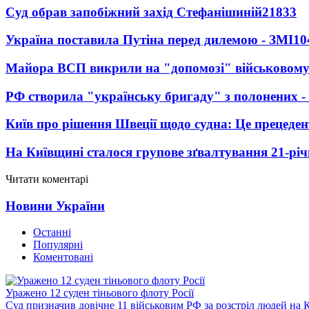
Суд обрав запобіжний захід Стефанішиній
21833
Україна поставила Путіна перед дилемою - ЗМІ
10
Майора ВСП викрили на "допомозі" військовому
РФ створила "українську бригаду" з полонених -
Київ про рішення Швеції щодо судна: Це прецеден
На Київщині сталося групове зґвалтування 21-річ
Читати коментарі
Новини України
Останні
Популярні
Коментовані
Уражено 12 суден тіньового флоту Росії
Суд призначив довічне 11 військовим РФ за розстріл людей на 