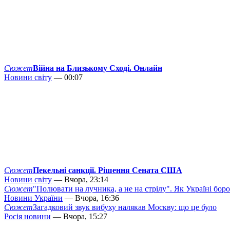
Сюжет
Війна на Близькому Сході. Онлайн
Новини світу
— 00:07
Сюжет
Пекельні санкції. Рішення Сената США
Новини світу
— Вчора, 23:14
Сюжет
"Полювати на лучника, а не на стрілу". Як Україні бор
Новини України
— Вчора, 16:36
Сюжет
Загадковий звук вибуху налякав Москву: що це було
Росія новини
— Вчора, 15:27