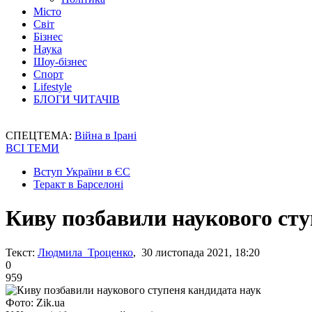
Місто
Світ
Бізнес
Наука
Шоу-бізнес
Спорт
Lifestyle
БЛОГИ ЧИТАЧІВ
СПЕЦТЕМА:
Війна в Ірані
ВСІ ТЕМИ
Вступ України в ЄС
Теракт в Барселоні
Киву позбавили наукового сту
Текст:
Людмила Троценко
, 30 листопада 2021, 18:20
0
959
Фото: Zik.ua