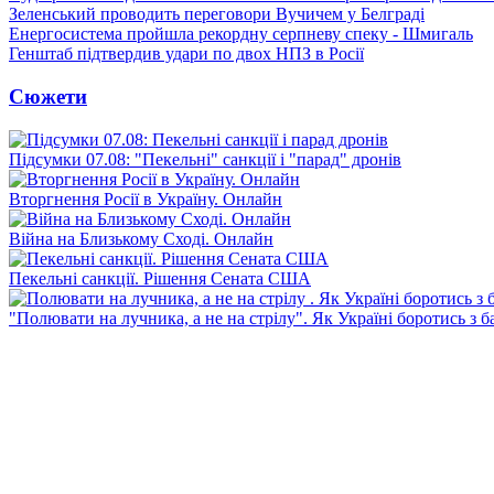
Зеленський проводить переговори Вучичем у Белграді
Енергосистема пройшла рекордну серпневу спеку - Шмигаль
Генштаб підтвердив удари по двох НПЗ в Росії
Сюжети
Підсумки 07.08: "Пекельні" санкції і "парад" дронів
Вторгнення Росії в Україну. Онлайн
Війна на Близькому Сході. Онлайн
Пекельні санкції. Рішення Сената США
"Полювати на лучника, а не на стрілу". Як Україні боротись з 