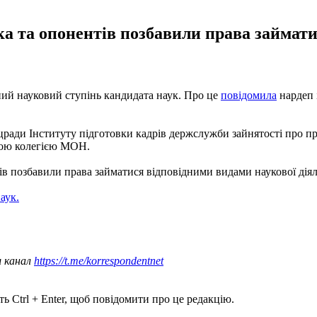
ка та опонентів позбавили права займат
ий науковий ступінь кандидата наук. Про це
повідомила
нардеп 
цради Інституту підготовки кадрів держслужби зайнятості про пр
йною колегією МОН.
ів позбавили права займатися відповідними видами наукової діял
аук.
ш канал
https://t.me/korrespondentnet
ь Ctrl + Enter, щоб повідомити про це редакцію.