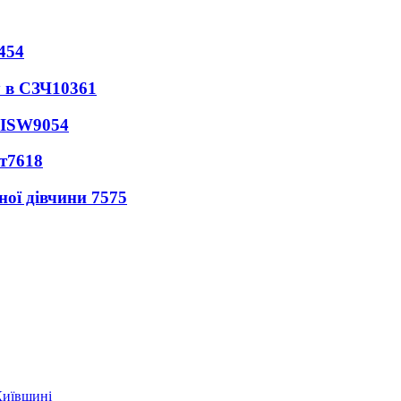
454
 в СЗЧ
10361
 ISW
9054
т
7618
ної дівчини
7575
Київщині