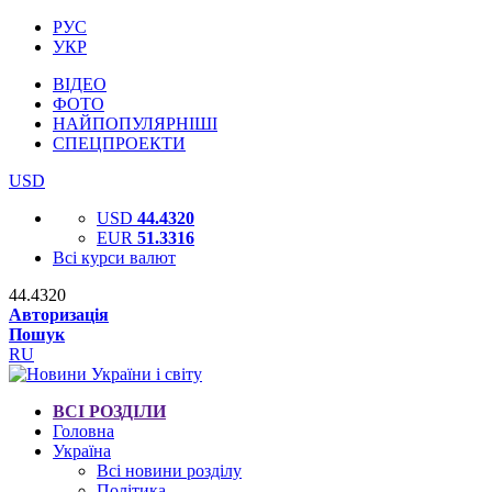
РУС
УКР
ВІДЕО
ФОТО
НАЙПОПУЛЯРНІШІ
СПЕЦПРОЕКТИ
USD
USD
44.4320
EUR
51.3316
Всі курси валют
44.4320
Авторизація
Пошук
RU
ВСІ РОЗДІЛИ
Головна
Україна
Всі новини розділу
Політика