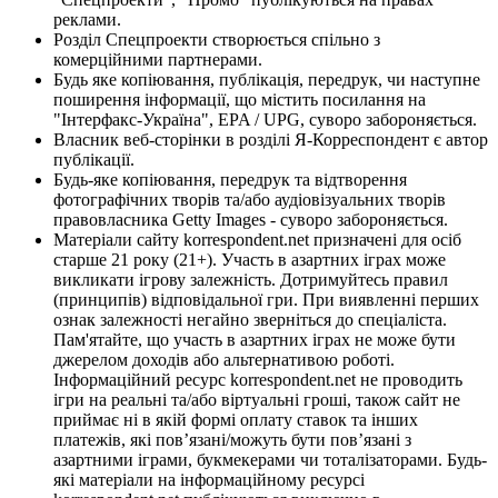
реклами.
Розділ Спецпроекти створюється спільно з
комерційними партнерами.
Будь яке копіювання, публікація, передрук, чи наступне
поширення інформації, що містить посилання на
"Інтерфакс-Україна", EPA / UPG, суворо забороняється.
Власник веб-сторінки в розділі Я-Корреспондент є автор
публікації.
Будь-яке копіювання, передрук та відтворення
фотографічних творів та/або аудіовізуальних творів
правовласника Getty Images - суворо забороняється.
Матеріали сайту korrespondent.net призначені для осіб
старше 21 року (21+). Участь в азартних іграх може
викликати ігрову залежність. Дотримуйтесь правил
(принципів) відповідальної гри. При виявленні перших
ознак залежності негайно зверніться до спеціаліста.
Пам'ятайте, що участь в азартних іграх не може бути
джерелом доходів або альтернативою роботі.
Інформаційний ресурс korrespondent.net не проводить
ігри на реальні та/або віртуальні гроші, також сайт не
приймає ні в якій формі оплату ставок та інших
платежів, які пов’язані/можуть бути пов’язані з
азартними іграми, букмекерами чи тоталізаторами. Будь-
які матеріали на інформаційному ресурсі