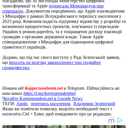
Нагадаємо, що 30 листопада Міністерство цифрової
трансформації та Apple
підписали Меморандум про
співпрацю
. Документом передбачено, що Apple взаємодіятиме
з Мінцифри у рамках Всеукраїнського перепису населення у
2023 році. Компанія надасть підтримку відомству у розробці та
визначенні пріоритетних проектів, пов'язаних із переходом
України в режим paperless, та у покращенні досвіду взаємодії
громадян з органами державної влади. Також Apple
співпрацюватиме з Мінцифри для підвищення цифрової
грамотності українців.
Додамо, що під час свого виступу у Раді Зеленський заявив,
що
вносить на розгляд законопроект про подвійне
громадянство.
Новини від
Корреспондент.net
в Telegram. Підписуйтесь на
наш канал
https://t.me/korrespondentnet
Читайте Korrespondent.net в Google News
ТЕГИ:
Apple
,
перепись населения
,
Владимир Зеленский
Якщо ви помітили помилку, виділіть необхідний текст і
натисніть Ctrl + Enter, щоб повідомити про це редакцію.