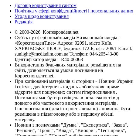
Договір користування сайтом
Політика у сфері конфіденційності і персональних даних
Угода щодо користування
Редакція
© 2000-2026, Korrespondent.net
Суб'єкт у сфері онлайн-медіа Назва онлайн-медіа –
«КореспонденТ.net» Адреса: 02091, місто Київ,
ХАРКІВСЬКЕ ШОСЕ, будинок 172-Б, офіс 208/1 E-mail:
sunlight@mediadim.com.ua
Телефон: 044-205-43-00
Ідентифікатор медіа – R40-06068
Використання будь-яких матеріалів, розміщених на
сайті, дозволяється за умови посилання на
Корреспондент.net.
При копіюванні матеріалів зі сторінки « Новини України
і світу» , для інтернет - видань - обов'язкове пряме
відкрите для пошукових систем гіперпосилання .
Посилання має бути розміщена в незалежності від
повного або часткового використання матеріалів.
Гіперпосилання ( для інтернет - видань) - повинна бути
розміщена в підзаголовку або в першому абзаці
матеріалу.
Новини з позначками "Думка", "Експертиза", "Заява",
"Регіони", "Гроші", "Влада", "Вибори", "Тест-драйв",
"Спецпроекти", "Промо" публікуються на правах