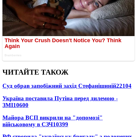
ЧИТАЙТЕ ТАКОЖ
Суд обрав запобіжний захід Стефанішиній
22104
Україна поставила Путіна перед дилемою -
ЗМІ
10600
Майора ВСП викрили на "допомозі"
військовому в СЗЧ
10399
РФ створила "українську бригаду" з полонених