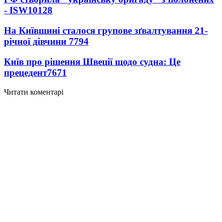
- ISW
10128
На Київщині сталося групове зґвалтування 21-
річної дівчини
7794
Київ про рішення Швеції щодо судна: Це
прецедент
7671
Читати коментарі