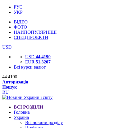
РУС
УКР
ВІДЕО
ФОТО
НАЙПОПУЛЯРНІШІ
СПЕЦПРОЕКТИ
USD
USD
44.4190
EUR
51.3207
Всі курси валют
44.4190
Авторизація
Пошук
RU
ВСІ РОЗДІЛИ
Головна
Україна
Всі новини розділу
Політика