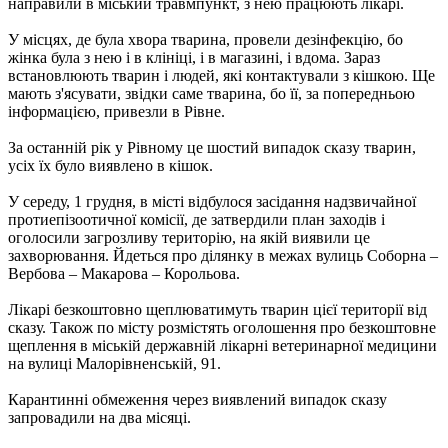
направили в міський травмпункт, з нею працюють лікарі.
У місцях, де була хвора тварина, провели дезінфекцію, бо
жінка була з нею і в клініці, і в магазині, і вдома. Зараз
встановлюють тварин і людей, які контактували з кішкою. Ще
мають з'ясувати, звідки саме тварина, бо її, за попередньою
інформацією, привезли в Рівне.
За останній рік у Рівному це шостий випадок сказу тварин,
усіх їх було виявлено в кішок.
У середу, 1 грудня, в місті відбулося засідання надзвичайної
протиепізоотичної комісії, де затвердили план заходів і
оголосили загрозливу територію, на якій виявили це
захворювання. Йдеться про ділянку в межах вулиць Соборна –
Вербова – Макарова – Корольова.
Лікарі безкоштовно щеплюватимуть тварин цієї території від
сказу. Також по місту розмістять оголошення про безкоштовне
щеплення в міській державній лікарні ветеринарної медицини
на вулиці Малорівненській, 91.
Карантинні обмеження через виявлений випадок сказу
запровадили на два місяці.