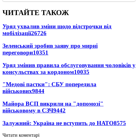
ЧИТАЙТЕ ТАКОЖ
Уряд ухвалив зміни щодо відстрочки від
мобілізації
26726
Зеленський зробив заяву про мирні
переговори
10351
Уряд змінив правила обслуговування чоловіків у
консульствах за кордоном
10035
"Медові пастки": СБУ попередила
військових
9844
Майора ВСП викрили на "допомозі"
військовому в СЗЧ
9442
Залужний: Україна не вступить до НАТО
8575
Читати коментарі