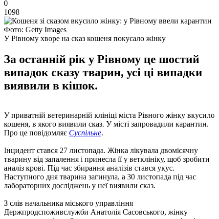
0
1098
Фото: Getty Images
У Рівному хворе на сказ кошеня покусало жінку
За останній рік у Рівному це шостий
випадок сказу тварин, усі ці випадки
виявили в кішок.
У приватній ветеринарній клініці міста Рівного жінку вкусило
кошеня, в якого виявили сказ. У місті запровадили карантин.
Про це повідомляє
Суспільне
.
Інцидент стався 27 листопада. Жінка лікувала двомісячну
тварину від запалення і принесла її у ветклініку, щоб зробити
аналіз крові. Під час збирання аналізів стався укус.
Наступного дня тварина загинула, а 30 листопада під час
лабораторних досліджень у неї виявили сказ.
З слів начальника міського управління
Держпродспоживслужби Анатолія Сасовського, жінку