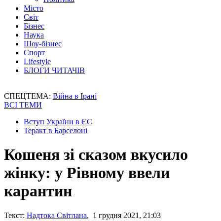
Місто
Світ
Бізнес
Наука
Шоу-бізнес
Спорт
Lifestyle
БЛОГИ ЧИТАЧІВ
СПЕЦТЕМА:
Війна в Ірані
ВСІ ТЕМИ
Вступ України в ЄС
Теракт в Барселоні
Кошеня зі сказом вкусило
жінку: у Рівному ввели
карантин
Текст:
Надтока Світлана
, 1 грудня 2021, 21:03