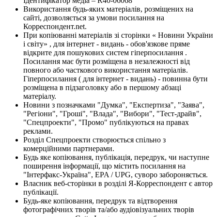
Ідентифікатор медіа – R40-06068
Використання будь-яких матеріалів, розміщених на
сайті, дозволяється за умови посилання на
Корреспондент.net.
При копіюванні матеріалів зі сторінки « Новини України
і світу» , для інтернет - видань - обов'язкове пряме
відкрите для пошукових систем гіперпосилання .
Посилання має бути розміщена в незалежності від
повного або часткового використання матеріалів.
Гіперпосилання ( для інтернет - видань) - повинна бути
розміщена в підзаголовку або в першому абзаці
матеріалу.
Новини з позначками "Думка", "Експертиза", "Заява",
"Регіони", "Гроші", "Влада", "Вибори", "Тест-драйв",
"Спецпроекти", "Промо" публікуються на правах
реклами.
Розділ Спецпроекти створюється спільно з
комерційними партнерами.
Будь яке копіювання, публікація, передрук, чи наступне
поширення інформації, що містить посилання на
"Інтерфакс-Україна", EPA / UPG, суворо забороняється.
Власник веб-сторінки в розділі Я-Корреспондент є автор
публікації.
Будь-яке копіювання, передрук та відтворення
фотографічних творів та/або аудіовізуальних творів