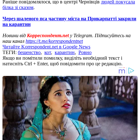
Раніше повідомлялося, що в центрі Чернівців
людей покусала
білка зі сказом
.
Через шаленого пса частину міста на Прикарпатті закрили
на карантин
Новини від
Корреспондент.net
у Telegram. Підписуйтесь на
наш канал
https://t.me/korrespondentnet
Читайте Korrespondent.net в Google News
ТЕГИ:
бешенство
,
кот
,
карантин
,
Ровно
Якщо ви помітили помилку, виділіть необхідний текст і
натисніть Ctrl + Enter, щоб повідомити про це редакцію.