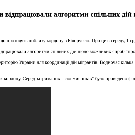
ки відпрацювали алгоритми спільних дій
о проходять поблизу кордону з Білоруссю. Про це в середу, 1 г
дпрацювали алгоритми спільних дій щодо можливих спроб "прор
територію України для координації дій мігрантів. Водночас кіль
лік кордону. Серед затриманих "зловмисників" було проведено фі