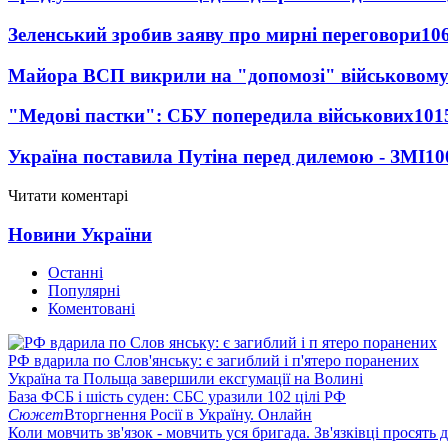
Зеленський зробив заяву про мирні переговори
10
Майора ВСП викрили на "допомозі" військовому
"Медові пастки": СБУ попередила військових
101
Україна поставила Путіна перед дилемою - ЗМІ
10
Читати коментарі
Новини України
Останні
Популярні
Коментовані
РФ вдарила по Слов'янську: є загиблий і п'ятеро поранених
Україна та Польща завершили ексгумації на Волині
База ФСБ і шість суден: СБС уразили 102 цілі РФ
Сюжет
Вторгнення Росії в Україну. Онлайн
Коли мовчить зв'язок - мовчить уся бригада. Зв'язківці просять