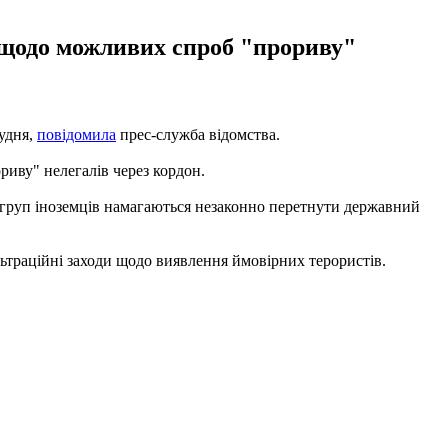
 щодо можливих спроб "прориву"
рудня,
повідомила
прес-служба відомства.
иву" нелегалів через кордон.
ка груп іноземців намагаються незаконно перетнути державний
льтраційні заходи щодо виявлення ймовірних терористів.