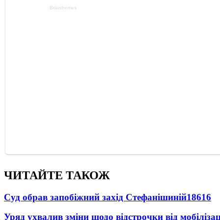
ЧИТАЙТЕ ТАКОЖ
Суд обрав запобіжний захід Стефанішиній
18616
Уряд ухвалив зміни щодо відстрочки від мобілізац