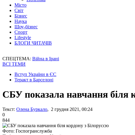
Місто
Світ
Бізнес
Наука
Шоу-бізнес
Спорт
Lifestyle
БЛОГИ ЧИТАЧІВ
СПЕЦТЕМА:
Війна в Ірані
ВСІ ТЕМИ
Вступ України в ЄС
Теракт в Барселоні
СБУ показала навчання біля к
Текст:
Олена Буркало
, 2 грудня 2021, 00:24
0
844
Фото: Госпогранслужба