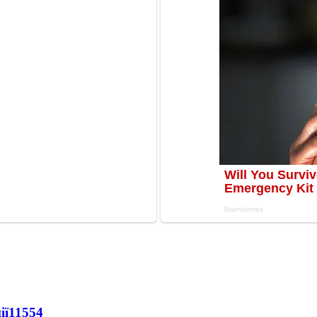
ії
11554