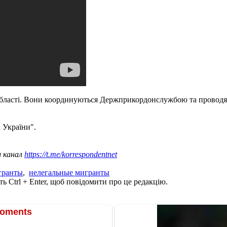
області. Вони координуються Держприкордонслужбою та проводять
 України".
ш канал
https://t.me/korrespondentnet
гранты
,
нелегальные мигранты
ь Ctrl + Enter, щоб повідомити про це редакцію.