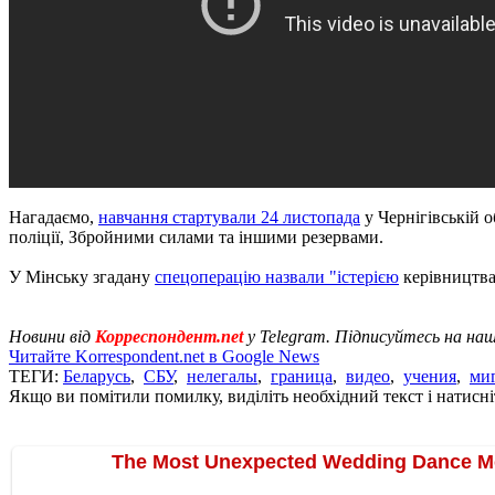
Нагадаємо,
навчання стартували 24 листопада
у Чернігівській 
поліції, Збройними силами та іншими резервами.
У Мінську згадану
спецоперацію назвали "істерією
керівництва
Новини від
Корреспондент.net
у Telegram. Підписуйтесь на на
Читайте Korrespondent.net в Google News
ТЕГИ:
Беларусь
,
СБУ
,
нелегалы
,
граница
,
видео
,
учения
,
ми
Якщо ви помітили помилку, виділіть необхідний текст і натисніт