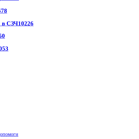
678
 в СЗЧ
10226
50
053
 допомоги