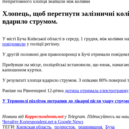
Непритомного хлопця знайшли між коліями
Хлопець, щоб перетнути залізничні колі
вдарило струмом.
У місті Буча Київської області в середу, 1 грудня, між коліями
повідомили
у поліції регіону.
У другій половині дня правоохоронці в Бучі отримали повідомл
Прибувши на місце, поліцейські встановили, що юнак, намагаюч
капюшоном куртки.
У результаті хлопця вдарило струмом. З опіками 80% поверхні т
Раніше на Рівненщині 12-річна
дитина отримала електротравму
У Тернополі підліток потрапив до лікарні після удару струм
Новини від
Корреспондент.net
у Telegram. Підписуйтесь на на
Читайте Korrespondent.net в Google News
ТЕГИ:
Киевская область
,
подросток
,
реанимация
,
Буча