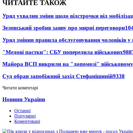
ЧИТАЙТЕ ТАКОЖ
Уряд ухвалив зміни щодо відстрочки від мобілізац
Зеленський зробив заяву про мирні переговори
10
Уряд змінив правила обслуговування чоловіків у
"Медові пастки": СБУ попередила військових
988
Майора ВСП викрили на "допомозі" військовому
Суд обрав запобіжний захід Стефанішиній
9338
Читати коментарі
Новини України
Останні
Популярні
Коментовані