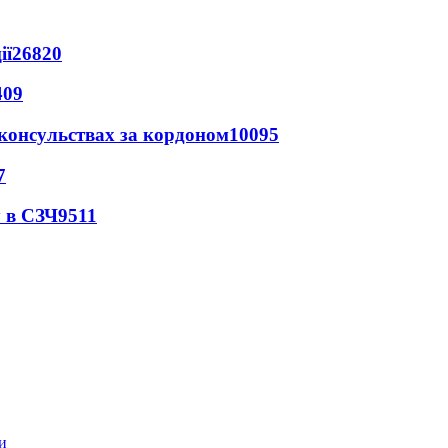
ії
26820
409
 консульствах за кордоном
10095
7
 в СЗЧ
9511