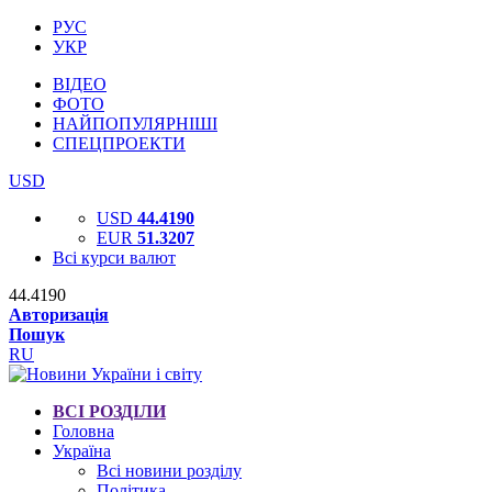
РУС
УКР
ВІДЕО
ФОТО
НАЙПОПУЛЯРНІШІ
СПЕЦПРОЕКТИ
USD
USD
44.4190
EUR
51.3207
Всі курси валют
44.4190
Авторизація
Пошук
RU
ВСІ РОЗДІЛИ
Головна
Україна
Всі новини розділу
Політика