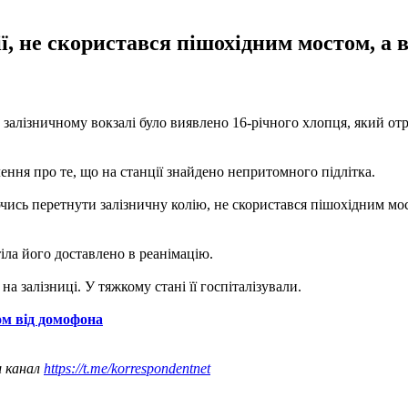
ї, не скористався пішохідним мостом, а в
 на залізничному вокзалі було виявлено 16-річного хлопця, який о
ення про те, що на станції знайдено непритомного підлітка.
ись перетнути залізничну колію, не скористався пішохідним мост
іла його доставлено в реанімацію.
на залізниці. У тяжкому стані її госпіталізували.
ом від домофона
ш канал
https://t.me/korrespondentnet