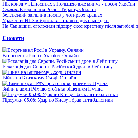
Пік кризи у відносинах з Польщею вже минув - посол України
Сюжет
Вторгнення Росії в Україну. Онлайн
Зеленський звільнив послів у чотирьох країнах
Ураження НПЗ в Ярославлі: стали відомі наслідки
На Львівщині оголосили підозру ексенергетику після загибелі 
Сюжети
Вторгнення Росії в Україну. Онлайн
Ескалація для Європи. Російський дрон в Лейпцигу
Війна на Близькому Сході. Онлайн
Зміни в армії РФ: що стоїть за рішенням Путіна
Підсумки 05.08: Удар по Києву і брак антибалістики