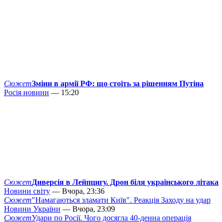
Сюжет
Зміни в армії РФ: що стоїть за рішенням Путіна
Росія новини
— 15:20
Сюжет
Диверсія в Лейпцигу. Дрон біля українського літака
Новини світу
— Вчора, 23:36
Сюжет
"Намагаються зламати Київ". Реакція Заходу на удар
Новини України
— Вчора, 23:09
Сюжет
Удари по Росії. Чого досягла 40-денна операція