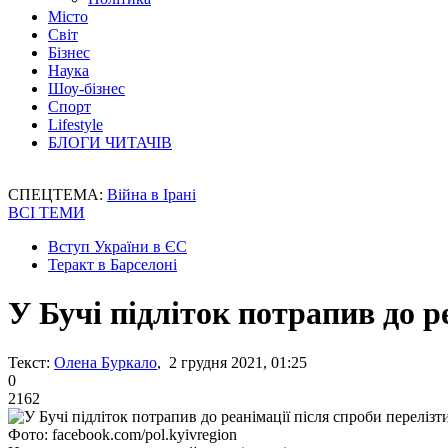
Місто
Світ
Бізнес
Наука
Шоу-бізнес
Спорт
Lifestyle
БЛОГИ ЧИТАЧІВ
СПЕЦТЕМА:
Війна в Ірані
ВСІ ТЕМИ
Вступ України в ЄС
Теракт в Барселоні
У Бучі підліток потрапив до р
Текст:
Олена Буркало
, 2 грудня 2021, 01:25
0
2162
Фото: facebook.com/pol.kyivregion