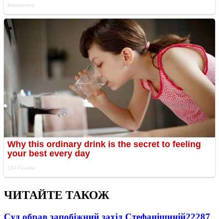
ЧИТАЙТЕ ТАКОЖ
Суд обрав запобіжний захід Стефанішиній
22287