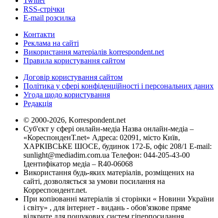
Twitter
RSS-стрічки
E-mail розсилка
Контакти
Реклама на сайті
Використання матеріалів korrespondent.net
Правила користування сайтом
Договір користування сайтом
Політика у сфері конфіденційності і персональних даних
Угода щодо користування
Редакція
© 2000-2026, Korrespondent.net
Суб'єкт у сфері онлайн-медіа Назва онлайн-медіа –
«КореспонденТ.net» Адреса: 02091, місто Київ,
ХАРКІВСЬКЕ ШОСЕ, будинок 172-Б, офіс 208/1 E-mail:
sunlight@mediadim.com.ua
Телефон: 044-205-43-00
Ідентифікатор медіа – R40-06068
Використання будь-яких матеріалів, розміщених на
сайті, дозволяється за умови посилання на
Корреспондент.net.
При копіюванні матеріалів зі сторінки « Новини України
і світу» , для інтернет - видань - обов'язкове пряме
відкрите для пошукових систем гіперпосилання .