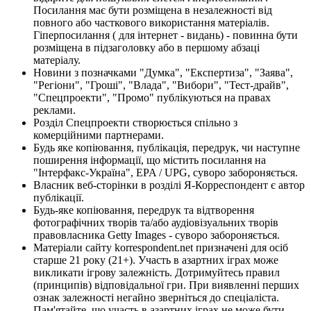
Посилання має бути розміщена в незалежності від
повного або часткового використання матеріалів.
Гіперпосилання ( для інтернет - видань) - повинна бути
розміщена в підзаголовку або в першому абзаці
матеріалу.
Новини з позначками "Думка", "Експертиза", "Заява",
"Регіони", "Гроші", "Влада", "Вибори", "Тест-драйв",
"Спецпроекти", "Промо" публікуються на правах
реклами.
Розділ Спецпроекти створюється спільно з
комерційними партнерами.
Будь яке копіювання, публікація, передрук, чи наступне
поширення інформації, що містить посилання на
"Інтерфакс-Україна", EPA / UPG, суворо забороняється.
Власник веб-сторінки в розділі Я-Корреспондент є автор
публікації.
Будь-яке копіювання, передрук та відтворення
фотографічних творів та/або аудіовізуальних творів
правовласника Getty Images - суворо забороняється.
Матеріали сайту korrespondent.net призначені для осіб
старше 21 року (21+). Участь в азартних іграх може
викликати ігрову залежність. Дотримуйтесь правил
(принципів) відповідальної гри. При виявленні перших
ознак залежності негайно зверніться до спеціаліста.
Пам'ятайте, що участь в азартних іграх не може бути