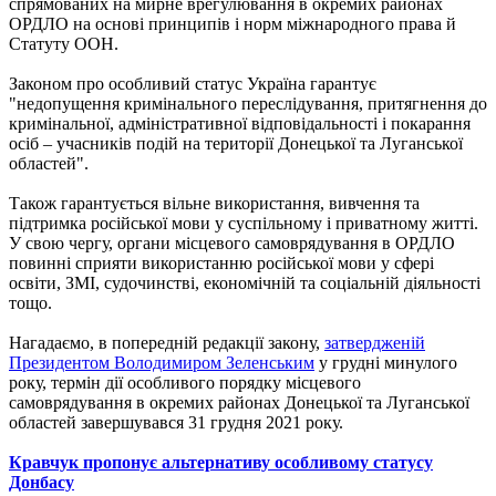
спрямованих на мирне врегулювання в окремих районах
ОРДЛО на основі принципів і норм міжнародного права й
Статуту ООН.
Законом про особливий статус Україна гарантує
"недопущення кримінального переслідування, притягнення до
кримінальної, адміністративної відповідальності і покарання
осіб – учасників подій на території Донецької та Луганської
областей".
Також гарантується вільне використання, вивчення та
підтримка російської мови у суспільному і приватному житті.
У свою чергу, органи місцевого самоврядування в ОРДЛО
повинні сприяти використанню російської мови у сфері
освіти, ЗМІ, судочинстві, економічній та соціальній діяльності
тощо.
Нагадаємо, в попередній редакції закону,
затвердженій
Президентом Володимиром Зеленським
у грудні минулого
року, термін дії особливого порядку місцевого
самоврядування в окремих районах Донецької та Луганської
областей завершувався 31 грудня 2021 року.
Кравчук пропонує альтернативу особливому статусу
Донбасу