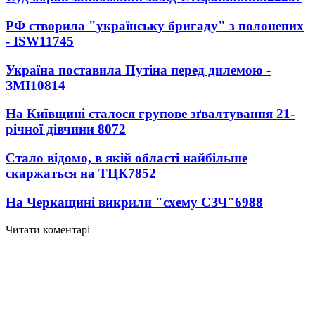
РФ створила "українську бригаду" з полонених
- ISW
11745
Україна поставила Путіна перед дилемою -
ЗМІ
10814
На Київщині сталося групове зґвалтування 21-
річної дівчини
8072
Стало відомо, в якій області найбільше
скаржаться на ТЦК
7852
На Черкащині викрили "схему СЗЧ"
6988
Читати коментарі