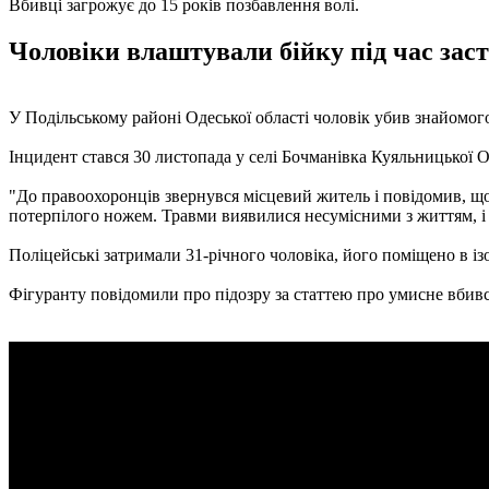
Вбивці загрожує до 15 років позбавлення волі.
Чоловіки влаштували бійку під час заст
У Подільському районі Одеської області чоловік убив знайомого
Інцидент стався 30 листопада у селі Бочманівка Куяльницької 
"До правоохоронців звернувся місцевий житель і повідомив, що п
потерпілого ножем. Травми виявилися несумісними з життям, і т
Поліцейські затримали 31-річного чоловіка, його поміщено в і
Фігуранту повідомили про підозру за статтею про умисне вбивст