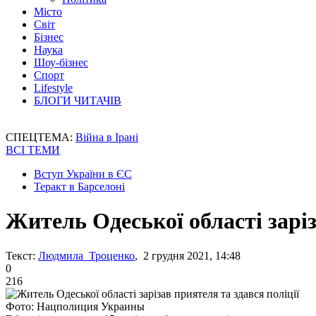
Місто
Світ
Бізнес
Наука
Шоу-бізнес
Спорт
Lifestyle
БЛОГИ ЧИТАЧІВ
СПЕЦТЕМА:
Війна в Ірані
ВСІ ТЕМИ
Вступ України в ЄС
Теракт в Барселоні
Житель Одеської області заріз
Текст:
Людмила Троценко
, 2 грудня 2021, 14:48
0
216
Фото: Нацполиция Украины