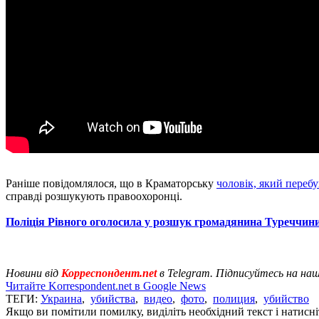
Раніше повідомлялося, що в Краматорську
чоловік, який перебу
справді розшукують правоохоронці.
Поліція Рівного оголосила у розшук громадянина Туреччини
Новини від
Корреспондент.net
в Telegram. Підписуйтесь на на
Читайте Korrespondent.net в Google News
ТЕГИ:
Украина
,
убийства
,
видео
,
фото
,
полиция
,
убийство
Якщо ви помітили помилку, виділіть необхідний текст і натисніт