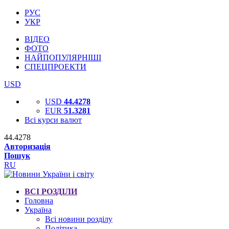
РУС
УКР
ВІДЕО
ФОТО
НАЙПОПУЛЯРНІШІ
СПЕЦПРОЕКТИ
USD
USD
44.4278
EUR
51.3281
Всі курси валют
44.4278
Авторизація
Пошук
RU
ВСІ РОЗДІЛИ
Головна
Україна
Всі новини розділу
Політика