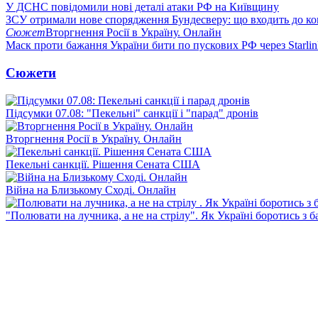
У ДСНС повідомили нові деталі атаки РФ на Київщину
ЗСУ отримали нове спорядження Бундесверу: що входить до к
Сюжет
Вторгнення Росії в Україну. Онлайн
Маск проти бажання України бити по пускових РФ через Starlin
Сюжети
Підсумки 07.08: "Пекельні" санкції і "парад" дронів
Вторгнення Росії в Україну. Онлайн
Пекельні санкції. Рішення Сената США
Війна на Близькому Сході. Онлайн
"Полювати на лучника, а не на стрілу". Як Україні боротись з 