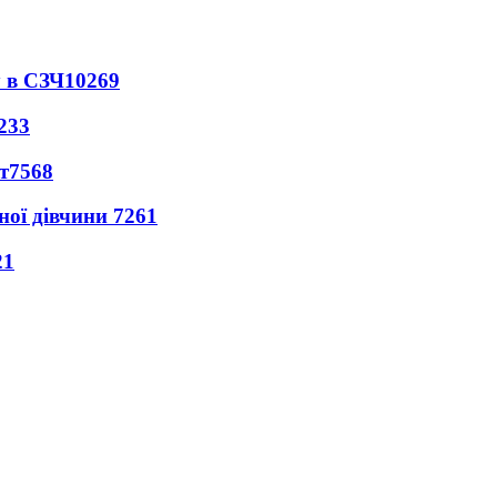
 в СЗЧ
10269
233
т
7568
ної дівчини
7261
21