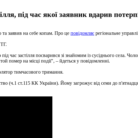
ілля, під час якої заявник вдарив потерп
 та заявив на себе копам. Про це
повідомляє
регіональне управлін
ОТГ.
ід час застілля посварився зі знайомим із сусіднього села. Чоло
ой помер на місці події", – йдеться у повідомленні.
золятор тимчасового тримання.
во (ч.1 ст.115 КК України). Йому загрожує від семи до п'ятнадця