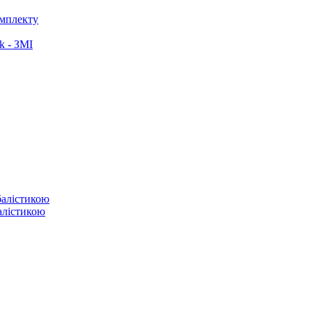
омплекту
k - ЗМІ
балістикою