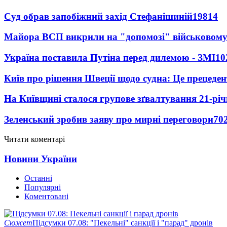
Суд обрав запобіжний захід Стефанішиній
19814
Майора ВСП викрили на "допомозі" військовому
Україна поставила Путіна перед дилемою - ЗМІ
10
Київ про рішення Швеції щодо судна: Це прецеден
На Київщині сталося групове зґвалтування 21-річ
Зеленський зробив заяву про мирні переговори
70
Читати коментарі
Новини України
Останні
Популярні
Коментовані
Сюжет
Підсумки 07.08: "Пекельні" санкції і "парад" дронів