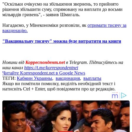
"Оскільки очікуємо на збільшення звернень, то прийнято
рішення збільшити суму, спрямовану на виплати до восьми
мільярдів гривень", - заявив Шмигаль.
Нагадаємо, у Мінекономіки розповіли, як
отримати тисячу за
вакцинацію.
"Вакцинальну тисячу" можна буде витратити на книги
Новини від
Корреспондент.net
в Telegram. Підписуйтесь на
наш канал
https://t.me/korrespondentnet
Читайте Korrespondent.net в Google News
ТЕГИ:
Кабмин Украины
,
вакцинация
,
выплаты
Якщо ви помітили помилку, виділіть необхідний текст і
натисніть Ctrl + Enter, щоб повідомити про це редакцію.