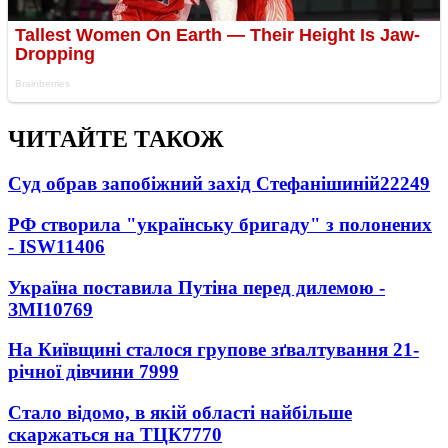
ЧИТАЙТЕ ТАКОЖ
Суд обрав запобіжний захід Стефанішиній
22249
РФ створила "українську бригаду" з полонених
- ISW
11406
Україна поставила Путіна перед дилемою -
ЗМІ
10769
На Київщині сталося групове зґвалтування 21-
річної дівчини
7999
Стало відомо, в якій області найбільше
скаржаться на ТЦК
7770