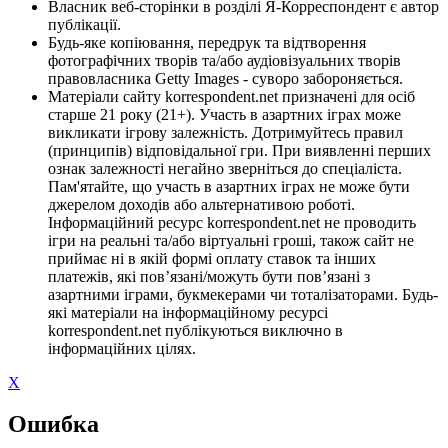
Власник веб-сторінки в розділі Я-Корреспондент є автор
публікації.
Будь-яке копіювання, передрук та відтворення
фотографічних творів та/або аудіовізуальних творів
правовласника Getty Images - суворо забороняється.
Матеріали сайту korrespondent.net призначені для осіб
старше 21 року (21+). Участь в азартних іграх може
викликати ігрову залежність. Дотримуйтесь правил
(принципів) відповідальної гри. При виявленні перших
ознак залежності негайно зверніться до спеціаліста.
Пам'ятайте, що участь в азартних іграх не може бути
джерелом доходів або альтернативою роботі.
Інформаційний ресурс korrespondent.net не проводить
ігри на реальні та/або віртуальні гроші, також сайт не
приймає ні в якій формі оплату ставок та інших
платежів, які пов’язані/можуть бути пов’язані з
азартними іграми, букмекерами чи тоталізаторами. Будь-
які матеріали на інформаційному ресурсі
korrespondent.net публікуються виключно в
інформаційних цілях.
X
Ошибка