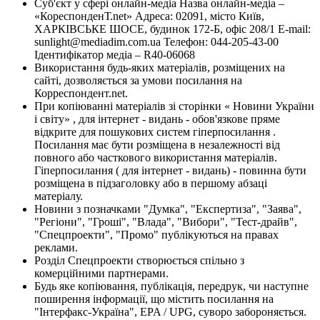
Суб'єкт у сфері онлайн-медіа Назва онлайн-медіа –
«КореспонденТ.net» Адреса: 02091, місто Київ,
ХАРКІВСЬКЕ ШОСЕ, будинок 172-Б, офіс 208/1 E-mail:
sunlight@mediadim.com.ua
Телефон: 044-205-43-00
Ідентифікатор медіа – R40-06068
Використання будь-яких матеріалів, розміщених на
сайті, дозволяється за умови посилання на
Корреспондент.net.
При копіюванні матеріалів зі сторінки « Новини України
і світу» , для інтернет - видань - обов'язкове пряме
відкрите для пошукових систем гіперпосилання .
Посилання має бути розміщена в незалежності від
повного або часткового використання матеріалів.
Гіперпосилання ( для інтернет - видань) - повинна бути
розміщена в підзаголовку або в першому абзаці
матеріалу.
Новини з позначками "Думка", "Експертиза", "Заява",
"Регіони", "Гроші", "Влада", "Вибори", "Тест-драйв",
"Спецпроекти", "Промо" публікуються на правах
реклами.
Розділ Спецпроекти створюється спільно з
комерційними партнерами.
Будь яке копіювання, публікація, передрук, чи наступне
поширення інформації, що містить посилання на
"Інтерфакс-Україна", EPA / UPG, суворо забороняється.