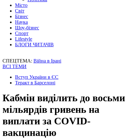
Місто
Світ
Бізнес
Наука
Шоу-бізнес
Спорт
Lifestyle
БЛОГИ ЧИТАЧІВ
СПЕЦТЕМА:
Війна в Ірані
ВСІ ТЕМИ
Вступ України в ЄС
Теракт в Барселоні
Кабмін виділить до восьми
мільярдів гривень на
виплати за COVID-
вакцинацію