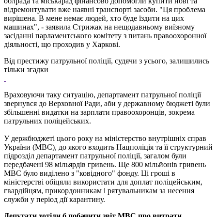
облрада та міськарад фінансово допомогли купити нові та
відремонтувати вже наявні транспорті засоби. "Ця проблема
вирішена. В мене немає людей, хто буде їздити на цих
машинах", - заявила Стрижак на нещодавньому виїзному
засіданні парламентського комітету з питань правоохоронної
діяльності, що проходив у Харкові.
Від престижу патрульної поліції, судячи з усього, залишились
тільки згадки
Враховуючи таку ситуацію, департамент патрульної поліції
звернувся до Верховної Ради, аби у державному бюджеті були
збільшенні видатки на зарплати правоохоронців, зокрема
патрульних поліцейських.
У держбюджеті цього року на міністерство внутрішніх справ
України (МВС), до якого входить Нацполіція та її структурний
підрозділ департамент патрульної поліції, загалом були
передбачені 98 мільярдів гривень. Ще 800 мільйонів гривень
МВС було виділено з "ковідного" фонду. Ці гроші в
міністерстві обіцяли використати для доплат поліцейським,
гвардійцям, прикордонникам і рятувальникам за несення
служби у період дії карантину.
Депутати хотіли б побачити звіт МВС про витрати