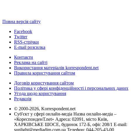
Повна версія сайту
Facebook
Twitter
RSS-стрічки
E-mail розсилка
Контакти
Реклама на сайті
Використання матеріалів korrespondent.net
Правила користування сайтом
Договір користування сайтом
Політика у сфері конфіденційності і персональних даних
Угода щодо користування
Редакція
© 2000-2026, Korrespondent.net
Суб'єкт у сфері онлайн-медіа Назва онлайн-медіа –
«КореспонденТ.net» Адреса: 02091, місто Київ,
ХАРКІВСЬКЕ ШОСЕ, будинок 172-Б, офіс 208/1 E-mail:
sunlight@mediadim.com.ua
Телефон: 044-205-43-00