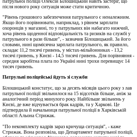
патрульної поліції Олексій Білошицький навіть застеріг, що
після нового року ситуація може стати критичною.
"Рівень грошового забезпечення патрульного є неналежним.
Якщо його порівнювати, наприклад, з рівнем зарплати
охоронців у магазині, то у патрульних він набагато нижчий,
хоча рівень щоденної відповідальність та ризиків на службі у
патрульного в рази більше", - зазначив Білошицький. За його
словами, нині щомісячна зарплата патрульного, як правило,
складає 11,2 тисячі гривень, у містах-мільйонниках - 13,2
тисячі гривень, у Києві - 14,5 тисячі гривень. Для порівняння -
середня заробітна плата по Україні нині трохи перевищує 14
тисяч гривень.
Патрульні поліцейські йдуть зі служби
Білошицький констатує, що за десять місяців цього року з лав
патрульної поліції звільнилося на 15 відсотків більше, аніж за
аналогічний період минулого року. Найбільше звільнень у
Києві, де вже відчувається брак кадрів, та у Харкові. Це
підтвердила й начальниця патрульної поліції в Харківській
області Альона Стрижак.
"По некомплекту кадрів зараз кричуща ситуація", - каже
Стрижак. Вона розповіла, що Департамент патрульної поліції,