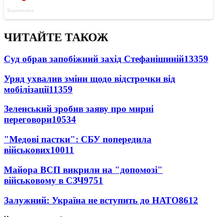
ЧИТАЙТЕ ТАКОЖ
Суд обрав запобіжний захід Стефанішиній
13359
Уряд ухвалив зміни щодо відстрочки від
мобілізації
11359
Зеленський зробив заяву про мирні
переговори
10534
"Медові пастки": СБУ попередила
військових
10011
Майора ВСП викрили на "допомозі"
військовому в СЗЧ
9751
Залужний: Україна не вступить до НАТО
8612