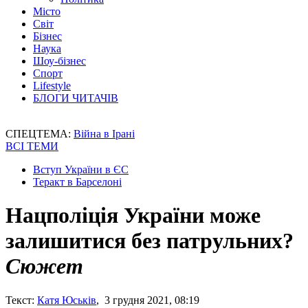
Місто
Світ
Бізнес
Наука
Шоу-бізнес
Спорт
Lifestyle
БЛОГИ ЧИТАЧІВ
СПЕЦТЕМА:
Війна в Ірані
ВСІ ТЕМИ
Вступ України в ЄС
Теракт в Барселоні
Нацполіція України може
залишитися без патрульних?
Сюжет
Текст:
Катя Юськів
, 3 грудня 2021, 08:19