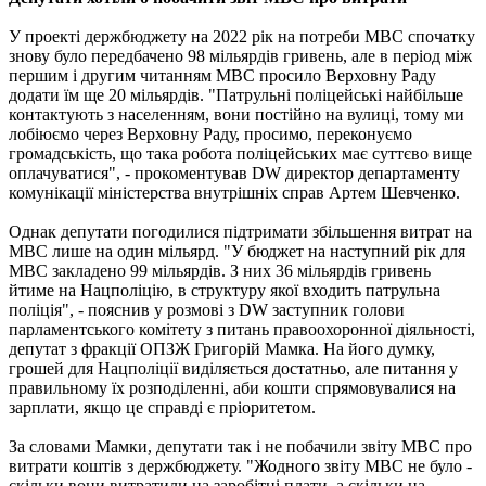
У проекті держбюджету на 2022 рік на потреби МВС спочатку
знову було передбачено 98 мільярдів гривень, але в період між
першим і другим читанням МВС просило Верховну Раду
додати їм ще 20 мільярдів. "Патрульні поліцейські найбільше
контактують з населенням, вони постійно на вулиці, тому ми
лобіюємо через Верховну Раду, просимо, переконуємо
громадськість, що така робота поліцейських має суттєво вище
оплачуватися", - прокоментував DW директор департаменту
комунікації міністерства внутрішніх справ Артем Шевченко.
Однак депутати погодилися підтримати збільшення витрат на
МВС лише на один мільярд. "У бюджет на наступний рік для
МВС закладено 99 мільярдів. З них 36 мільярдів гривень
йтиме на Нацполіцію, в структуру якої входить патрульна
поліція", - пояснив у розмові з DW заступник голови
парламентського комітету з питань правоохоронної діяльності,
депутат з фракції ОПЗЖ Григорій Мамка. На його думку,
грошей для Нацполіції виділяється достатньо, але питання у
правильному їх розподіленні, аби кошти спрямовувалися на
зарплати, якщо це справді є пріоритетом.
За словами Мамки, депутати так і не побачили звіту МВС про
витрати коштів з держбюджету. "Жодного звіту МВС не було -
скільки вони витратили на заробітні плати, а скільки на