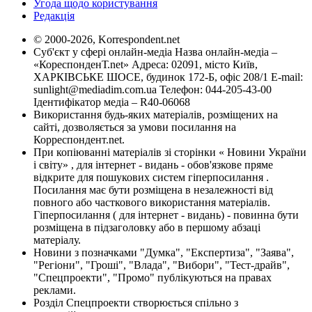
Угода щодо користування
Редакція
© 2000-2026, Korrespondent.net
Суб'єкт у сфері онлайн-медіа Назва онлайн-медіа –
«КореспонденТ.net» Адреса: 02091, місто Київ,
ХАРКІВСЬКЕ ШОСЕ, будинок 172-Б, офіс 208/1 E-mail:
sunlight@mediadim.com.ua
Телефон: 044-205-43-00
Ідентифікатор медіа – R40-06068
Використання будь-яких матеріалів, розміщених на
сайті, дозволяється за умови посилання на
Корреспондент.net.
При копіюванні матеріалів зі сторінки « Новини України
і світу» , для інтернет - видань - обов'язкове пряме
відкрите для пошукових систем гіперпосилання .
Посилання має бути розміщена в незалежності від
повного або часткового використання матеріалів.
Гіперпосилання ( для інтернет - видань) - повинна бути
розміщена в підзаголовку або в першому абзаці
матеріалу.
Новини з позначками "Думка", "Експертиза", "Заява",
"Регіони", "Гроші", "Влада", "Вибори", "Тест-драйв",
"Спецпроекти", "Промо" публікуються на правах
реклами.
Розділ Спецпроекти створюється спільно з