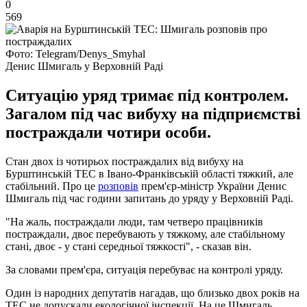
0
569
Фото: Telegram/Denys_Smyhal
Денис Шмигаль у Верховній Раді
Ситуацію уряд тримає під контролем.
Загалом під час вибуху на підприємстві
постраждали чотири особи.
Стан двох із чотирьох постраждалих від вибуху на
Бурштинській ТЕС в Івано-Франківській області тяжкий, але
стабільний. Про це
розповів
прем'єр-міністр України Денис
Шмигаль під час години запитань до уряду у Верховній Раді.
"На жаль, постраждали люди, там четверо працівників
постраждали, двоє перебувають у тяжкому, але стабільному
стані, двоє - у стані середньої тяжкості", - сказав він.
За словами прем'єра, ситуація перебуває на контролі уряду.
Один із народних депутатів нагадав, що близько двох років на
ТЕС не допускали екологічної інспекції. На це Шмигаль