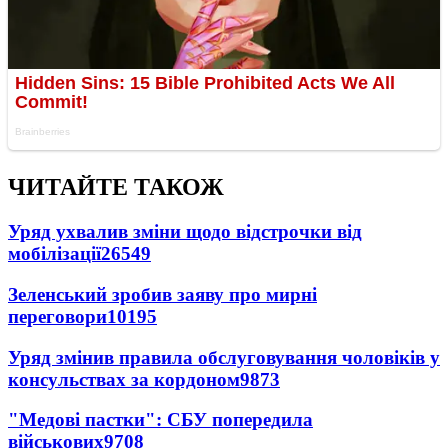
ЧИТАЙТЕ ТАКОЖ
Уряд ухвалив зміни щодо відстрочки від
мобілізації
26549
Зеленський зробив заяву про мирні
переговори
10195
Уряд змінив правила обслуговування чоловіків у
консульствах за кордоном
9873
"Медові пастки": СБУ попередила
військових
9708