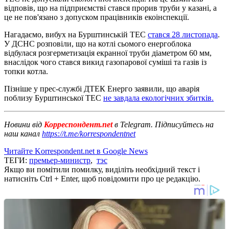
відповів, що на підприємстві стався прорив труби у казані, а
це не пов'язано з допуском працівників екоінспекції.
Нагадаємо, вибух на Бурштинській ТЕС
стався 28 листопада
.
У ДСНС розповіли, що на котлі сьомого енергоблока
відбулася розгерметизація екранної труби діаметром 60 мм,
внаслідок чого стався викид газопарової суміші та газів із
топки котла.
Пізніше у прес-службі ДТЕК Енерго заявили, що аварія
поблизу Бурштинської ТЕС
не завдала екологічних збитків.
Новини від
Корреспондент.net
в Telegram. Підписуйтесь на
наш канал
https://t.me/korrespondentnet
Читайте Korrespondent.net в Google News
ТЕГИ:
премьер-министр
,
тэс
Якщо ви помітили помилку, виділіть необхідний текст і
натисніть Ctrl + Enter, щоб повідомити про це редакцію.