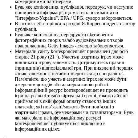
комерційними партнерами.
Будь яке копіювання, публікація, передрук, чи наступне
поширення інформації, що містить посилання на
"Інтерфакс-Україна", EPA / UPG, суворо забороняється.
Власник веб-сторінки в розділі Я-Корреспондент є автор
публікації.
Будь-яке копіювання, передрук та відтворення
фотографічних творів та/або аудіовізуальних творів
правовласника Getty Images - суворо забороняється.
Матеріали сайту korrespondent.net призначені для осіб
старше 21 року (21+). Участь в азартних іграх може
викликати ігрову залежність. Дотримуйтесь правил
(принципів) відповідальної гри. При виявленні перших
ознак залежності негайно зверніться до спеціаліста.
Пам'ятайте, що участь в азартних іграх не може бути
джерелом доходів або альтернативою роботі.
Інформаційний ресурс korrespondent.net не проводить
ігри на реальні та/або віртуальні гроші, також сайт не
приймає ні в якій формі оплату ставок та інших
платежів, які пов’язані/можуть бути пов’язані з
азартними іграми, букмекерами чи тоталізаторами. Будь-
які матеріали на інформаційному ресурсі
korrespondent.net публікуються виключно в
інформаційних цілях.