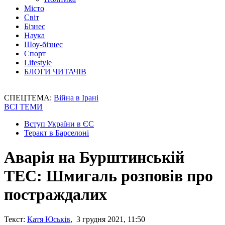
Місто
Світ
Бізнес
Наука
Шоу-бізнес
Спорт
Lifestyle
БЛОГИ ЧИТАЧІВ
СПЕЦТЕМА:
Війна в Ірані
ВСІ ТЕМИ
Вступ України в ЄС
Теракт в Барселоні
Аварія на Бурштинській
ТЕС: Шмигаль розповів про
постраждалих
Текст:
Катя Юськів
, 3 грудня 2021, 11:50