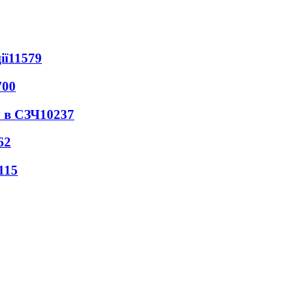
ії
11579
700
 в СЗЧ
10237
62
115