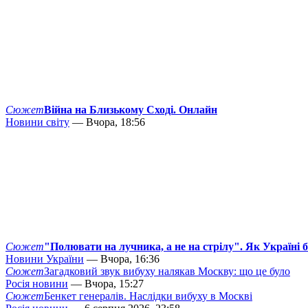
Сюжет
Війна на Близькому Сході. Онлайн
Новини світу
— Вчора, 18:56
Сюжет
"Полювати на лучника, а не на стрілу". Як Україні 
Новини України
— Вчора, 16:36
Сюжет
Загадковий звук вибуху налякав Москву: що це було
Росія новини
— Вчора, 15:27
Сюжет
Бенкет генералів. Наслідки вибуху в Москві