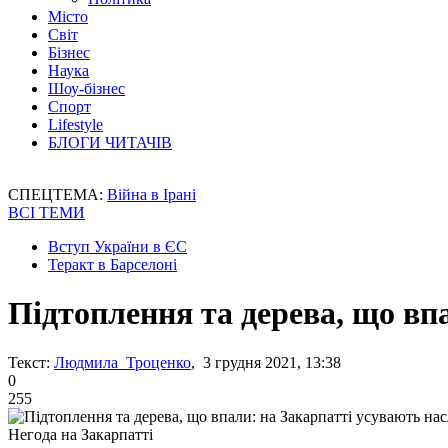
Місто
Світ
Бізнес
Наука
Шоу-бізнес
Спорт
Lifestyle
БЛОГИ ЧИТАЧІВ
СПЕЦТЕМА:
Війна в Ірані
ВСІ ТЕМИ
Вступ України в ЄС
Теракт в Барселоні
Підтоплення та дерева, що вп
Текст:
Людмила Троценко
, 3 грудня 2021, 13:38
0
255
Негода на Закарпатті