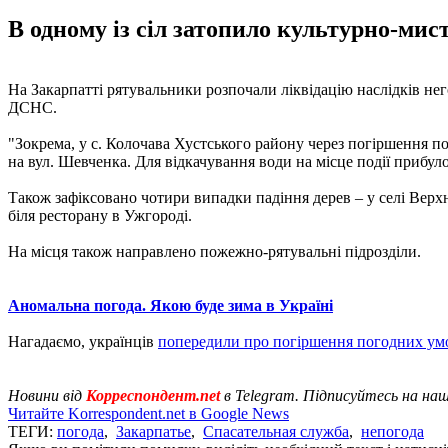
В одному із сіл затопило культурно-мис
На Закарпатті рятувальники розпочали ліквідацію наслідків нег
ДСНС.
"Зокрема, у с. Колочава Хустського району через погіршення п
на вул. Шевченка. Для відкачування води на місце події прибул
Також зафіксовано чотири випадки падіння дерев – у селі Верхн
біля ресторану в Ужгороді.
На місця також направлено пожежно-рятувальні підрозділи.
Аномальна погода. Якою буде зима в Україні
Нагадаємо, українців
попередили про погіршення погодних ум
Новини від
Корреспондент.net
в Telegram. Підписуйтесь на на
Читайте Korrespondent.net в Google News
ТЕГИ:
погода
,
Закарпатье
,
Спасательная служба
,
непогода