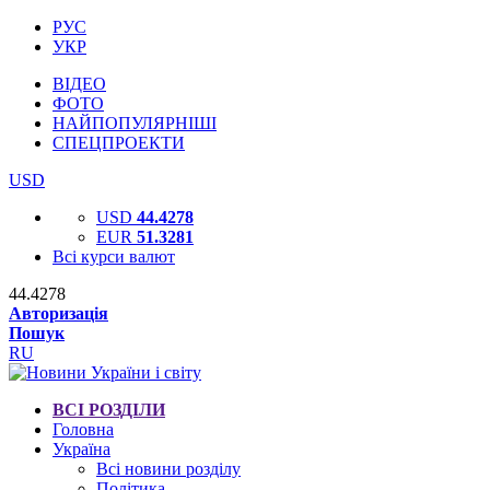
РУС
УКР
ВІДЕО
ФОТО
НАЙПОПУЛЯРНІШІ
СПЕЦПРОЕКТИ
USD
USD
44.4278
EUR
51.3281
Всі курси валют
44.4278
Авторизація
Пошук
RU
ВСІ РОЗДІЛИ
Головна
Україна
Всі новини розділу
Політика