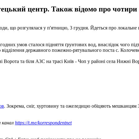
тецький центр. Також відомо про чотири 
оди, що розгулялася у п'ятницю, 3 грудня. Йдеться про локальне
огодних умов cталося підняття ґрунтових вод, внаслідок чого п
о відділення державного пожежно-рятувального поста с. Колочеве"
і Ворота та біля АЗС на трасі Київ - Чоп у районі села Нижні Во
ов
. Зокрема, сніг, хуртовину та ожеледицю обіцяють мешканцям З
ш канал
https://t.me/korrespondentnet