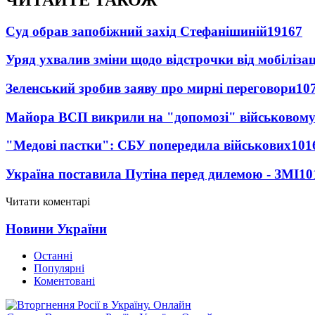
Суд обрав запобіжний захід Стефанішиній
19167
Уряд ухвалив зміни щодо відстрочки від мобілізац
Зеленський зробив заяву про мирні переговори
10
Майора ВСП викрили на "допомозі" військовому
"Медові пастки": СБУ попередила військових
101
Україна поставила Путіна перед дилемою - ЗМІ
10
Читати коментарі
Новини України
Останні
Популярні
Коментовані