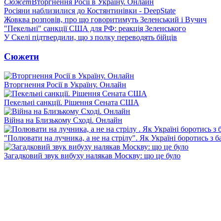
Сюжет
Вторгнення Росії в Україну. Онлайн
Росіяни наблизилися до Костянтинівки - DeepState
Жовква розповів, про що говоритимуть Зеленський і Вучич
"Пекельні" санкції США для РФ: реакція Зеленського
У Скелі підтвердили, що з полку переводять бійців
Сюжети
Вторгнення Росії в Україну. Онлайн
Пекельні санкції. Рішення Сената США
Війна на Близькому Сході. Онлайн
"Полювати на лучника, а не на стрілу". Як Україні боротись з 
Загадковий звук вибуху налякав Москву: що це було