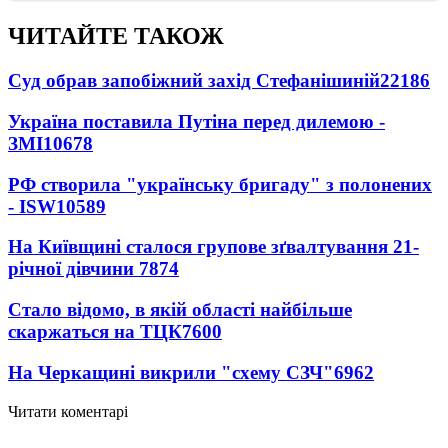
ЧИТАЙТЕ ТАКОЖ
Суд обрав запобіжний захід Стефанішиній
22186
Україна поставила Путіна перед дилемою -
ЗМІ
10678
РФ створила "українську бригаду" з полонених
- ISW
10589
На Київщині сталося групове зґвалтування 21-
річної дівчини
7874
Стало відомо, в якій області найбільше
скаржаться на ТЦК
7600
На Черкащині викрили "схему СЗЧ"
6962
Читати коментарі