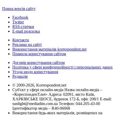
Повна версія сайту
Facebook
Twitter
RSS-стрічки
E-mail розсилка
Контакти
Реклама на сайті
Використання матеріалів korrespondent.net
Правила користування сайтом
Договір користування сайтом
Політика у сфері конфіденційності і персональних даних
Угода щодо користування
Редакція
© 2000-2026, Korrespondent.net
Суб'єкт у сфері онлайн-медіа Назва онлайн-медіа –
«КореспонденТ.net» Адреса: 02091, місто Київ,
ХАРКІВСЬКЕ ШОСЕ, будинок 172-Б, офіс 208/1 E-mail:
sunlight@mediadim.com.ua
Телефон: 044-205-43-00
Ідентифікатор медіа – R40-06068
Використання будь-яких матеріалів, розміщених на