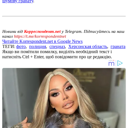
шумову гранату
.
Новини від
Корреспондент.net
у Telegram. Підписуйтесь на наш
канал
https://t.me/korrespondentnet
Читайте Korrespondent.net в Google News
ТЕГИ:
фото
,
полиция
,
спецназ
,
Херсонская область
,
граната
Якщо ви помітили помилку, виділіть необхідний текст і
натисніть Ctrl + Enter, щоб повідомити про це редакцію.