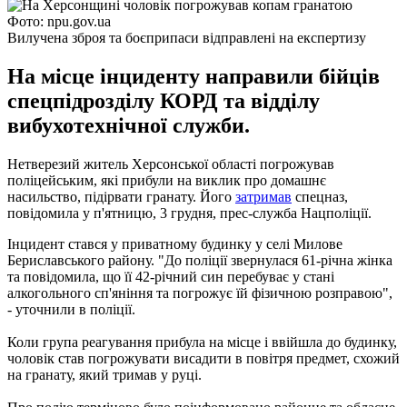
Фото: npu.gov.ua
Вилучена зброя та боєприпаси відправлені на експертизу
На місце інциденту направили бійців
спецпідрозділу КОРД та відділу
вибухотехнічної служби.
Нетверезий житель Херсонської області погрожував
поліцейським, які прибули на виклик про домашнє
насильство, підірвати гранату. Його
затримав
спецназ,
повідомила у п'ятницю, 3 грудня, прес-служба Нацполіції.
Інцидент стався у приватному будинку у селі Милове
Бериславського району. "До поліції звернулася 61-річна жінка
та повідомила, що її 42-річний син перебуває у стані
алкогольного сп'яніння та погрожує їй фізичною розправою",
- уточнили в поліції.
Коли група реагування прибула на місце і ввійшла до будинку,
чоловік став погрожувати висадити в повітря предмет, схожий
на гранату, який тримав у руці.