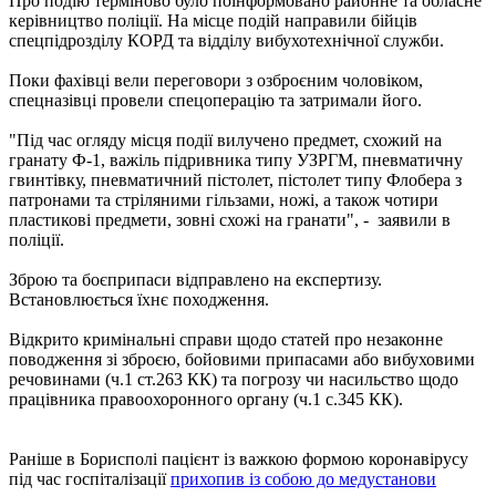
Про подію терміново було поінформовано районне та обласне
керівництво поліції. На місце подій направили бійців
спецпідрозділу КОРД та відділу вибухотехнічної служби.
Поки фахівці вели переговори з озброєним чоловіком,
спецназівці провели спецоперацію та затримали його.
"Під час огляду місця події вилучено предмет, схожий на
гранату Ф-1, важіль підривника типу УЗРГМ, пневматичну
гвинтівку, пневматичний пістолет, пістолет типу Флобера з
патронами та стріляними гільзами, ножі, а також чотири
пластикові предмети, зовні схожі на гранати", - заявили в
поліції.
Зброю та боєприпаси відправлено на експертизу.
Встановлюється їхнє походження.
Відкрито кримінальні справи щодо статей про незаконне
поводження зі зброєю, бойовими припасами або вибуховими
речовинами (ч.1 ст.263 КК) та погрозу чи насильство щодо
працівника правоохоронного органу (ч.1 с.345 КК).
Раніше в Борисполі пацієнт із важкою формою коронавірусу
під час госпіталізації
прихопив із собою до медустанови