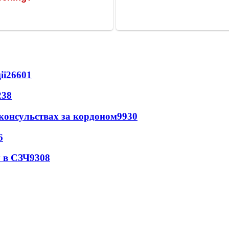
ії
26601
238
 консульствах за кордоном
9930
6
 в СЗЧ
9308