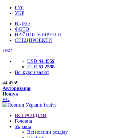
РУС
УКР
ВІДЕО
ФОТО
НАЙПОПУЛЯРНІШІ
СПЕЦПРОЕКТИ
USD
USD
44.4559
EUR
51.2598
Всі курси валют
44.4559
Авторизація
Пошук
RU
ВСІ РОЗДІЛИ
Головна
Україна
Всі новини розділу
Політика