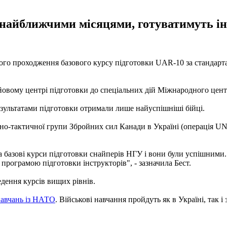
 найближчими місяцями, готуватимуть ін
ого проходження базового курсу підготовки UAR-10 за стандарта
вому центрі підготовки до спеціальних дій Міжнародного центру 
езультатами підготовки отримали лише найуспішніші бійці.
но-тактичної групи Збройних сил Канади в Україні (операція UN
а базові курси підготовки снайперів НГУ і вони були успішними
 програмою підготовки інструкторів", - зазначила Бест.
дення курсів вищих рівнів.
 навчань із НАТО
. Військові навчання пройдуть як в Україні, так і 