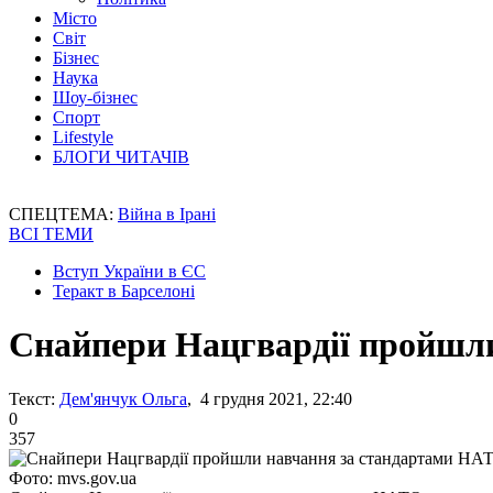
Місто
Світ
Бізнес
Наука
Шоу-бізнес
Спорт
Lifestyle
БЛОГИ ЧИТАЧІВ
СПЕЦТЕМА:
Війна в Ірані
ВСІ ТЕМИ
Вступ України в ЄС
Теракт в Барселоні
Снайпери Нацгвардії пройшл
Текст:
Дем'янчук Ольга
, 4 грудня 2021, 22:40
0
357
Фото: mvs.gov.ua