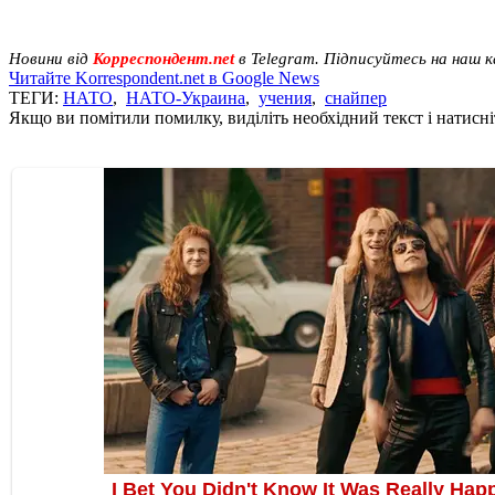
Новини від
Корреспондент.net
в Telegram. Підписуйтесь на наш 
Читайте Korrespondent.net в Google News
ТЕГИ:
НАТО
,
НАТО-Украина
,
учения
,
снайпер
Якщо ви помітили помилку, виділіть необхідний текст і натисніт