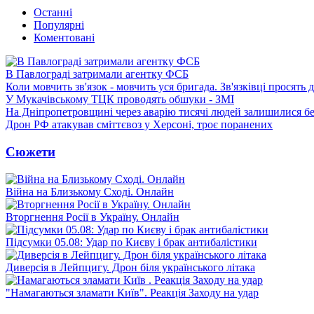
Останні
Популярні
Коментовані
В Павлограді затримали агентку ФСБ
Коли мовчить зв'язок - мовчить уся бригада. Зв'язківці просять
У Мукачівському ТЦК проводять обшуки - ЗМІ
На Дніпропетровщині через аварію тисячі людей залишилися бе
Дрон РФ атакував сміттєвоз у Херсоні, троє поранених
Сюжети
Війна на Близькому Сході. Онлайн
Вторгнення Росії в Україну. Онлайн
Підсумки 05.08: Удар по Києву і брак антибалістики
Диверсія в Лейпцигу. Дрон біля українського літака
"Намагаються зламати Київ". Реакція Заходу на удар