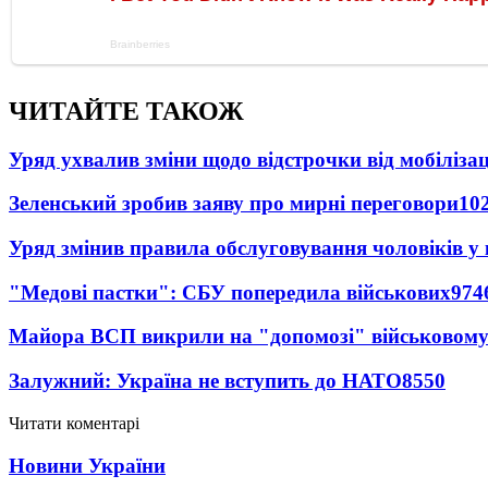
ЧИТАЙТЕ ТАКОЖ
Уряд ухвалив зміни щодо відстрочки від мобілізац
Зеленський зробив заяву про мирні переговори
10
Уряд змінив правила обслуговування чоловіків у
"Медові пастки": СБУ попередила військових
974
Майора ВСП викрили на "допомозі" військовому
Залужний: Україна не вступить до НАТО
8550
Читати коментарі
Новини України