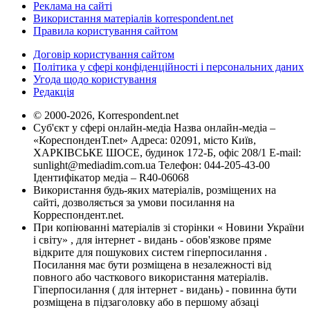
Реклама на сайті
Використання матеріалів korrespondent.net
Правила користування сайтом
Договір користування сайтом
Політика у сфері конфіденційності і персональних даних
Угода щодо користування
Редакція
© 2000-2026, Korrespondent.net
Суб'єкт у сфері онлайн-медіа Назва онлайн-медіа –
«КореспонденТ.net» Адреса: 02091, місто Київ,
ХАРКІВСЬКЕ ШОСЕ, будинок 172-Б, офіс 208/1 E-mail:
sunlight@mediadim.com.ua
Телефон: 044-205-43-00
Ідентифікатор медіа – R40-06068
Використання будь-яких матеріалів, розміщених на
сайті, дозволяється за умови посилання на
Корреспондент.net.
При копіюванні матеріалів зі сторінки « Новини України
і світу» , для інтернет - видань - обов'язкове пряме
відкрите для пошукових систем гіперпосилання .
Посилання має бути розміщена в незалежності від
повного або часткового використання матеріалів.
Гіперпосилання ( для інтернет - видань) - повинна бути
розміщена в підзаголовку або в першому абзаці