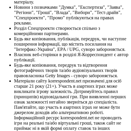
матеріалу.
Новини з позначками "Думка", "Експертиза", "Заява",
"Регіони", "Гроші", "Влада", "Вибори", "Тест-драйв",
"Спецпроекти", "Промо" публікуються на правах
реклами.
Розділ Спецпроекти створюється спільно з
комерційними партнерами.
Будь яке копіювання, публікація, передрук, чи наступне
поширення інформації, що містить посилання на
"Інтерфакс-Україна", EPA / UPG, суворо забороняється.
Власник веб-сторінки в розділі Я-Корреспондент є автор
публікації.
Будь-яке копіювання, передрук та відтворення
фотографічних творів та/або аудіовізуальних творів
правовласника Getty Images - суворо забороняється.
Матеріали сайту korrespondent.net призначені для осіб
старше 21 року (21+). Участь в азартних іграх може
викликати ігрову залежність. Дотримуйтесь правил
(принципів) відповідальної гри. При виявленні перших
ознак залежності негайно зверніться до спеціаліста.
Пам'ятайте, що участь в азартних іграх не може бути
джерелом доходів або альтернативою роботі.
Інформаційний ресурс korrespondent.net не проводить
ігри на реальні та/або віртуальні гроші, також сайт не
приймає ні в якій формі оплату ставок та інших