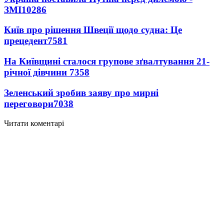
ЗМІ
10286
Київ про рішення Швеції щодо судна: Це
прецедент
7581
На Київщині сталося групове зґвалтування 21-
річної дівчини
7358
Зеленський зробив заяву про мирні
переговори
7038
Читати коментарі