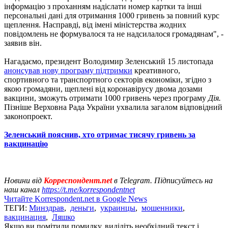
інформацію з проханням надіслати номер картки та інші
персональні дані для отримання 1000 гривень за повний курс
щеплення. Насправді, від імені міністерства жодних
повідомлень не формувалося та не надсилалося громадянам", -
заявив він.
Нагадаємо, президент Володимир Зеленський 15 листопада
анонсував нову програму підтримки
креативного,
спортивного та транспортного секторів економіки, згідно з
якою громадяни, щеплені від коронавірусу двома дозами
вакцини, зможуть отримати 1000 гривень через програму
Дія.
Пізніше Верховна Рада України ухвалила загалом відповідний
законопроект.
Зеленський пояснив, хто отримає тисячу гривень за
вакцинацію
Новини від
Корреспондент.net
в Telegram. Підписуйтесь на
наш канал
https://t.me/korrespondentnet
Читайте Korrespondent.net в Google News
ТЕГИ:
Минздрав
,
деньги
,
украинцы
,
мошенники
,
вакцинация
,
Ляшко
Якщо ви помітили помилку, виділіть необхідний текст і