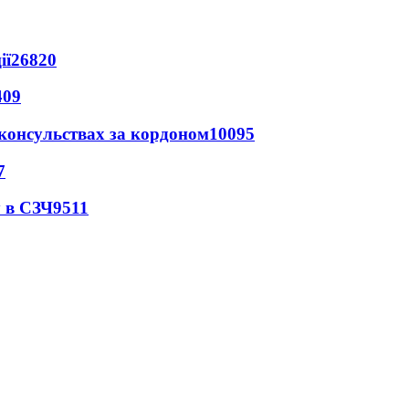
ії
26820
409
 консульствах за кордоном
10095
7
 в СЗЧ
9511