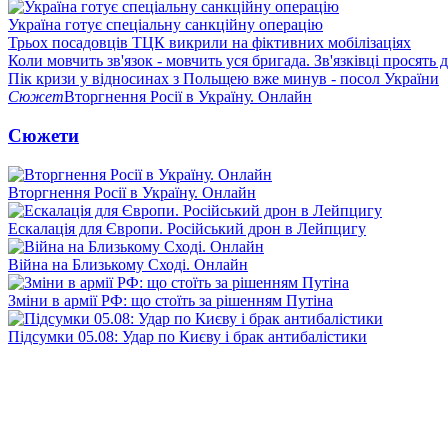
Україна готує спеціальну санкційну операцію
Трьох посадовців ТЦК викрили на фіктивних мобілізаціях
Коли мовчить зв'язок - мовчить уся бригада. Зв'язківці просять
Пік кризи у відносинах з Польщею вже минув - посол України
Сюжет
Вторгнення Росії в Україну. Онлайн
Сюжети
Вторгнення Росії в Україну. Онлайн
Ескалація для Європи. Російський дрон в Лейпцигу
Війна на Близькому Сході. Онлайн
Зміни в армії РФ: що стоїть за рішенням Путіна
Підсумки 05.08: Удар по Києву і брак антибалістики