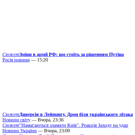
Сюжет
Зміни в армії РФ: що стоїть за рішенням Путіна
Росія новини
— 15:20
Сюжет
Диверсія в Лейпцигу. Дрон біля українського літака
Новини світу
— Вчора, 23:36
Сюжет
"Намагаються зламати Київ". Реакція Заходу на удар
Новини України
— Вчора, 23:09