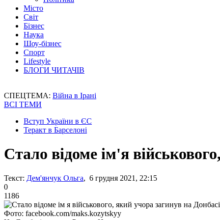
Місто
Світ
Бізнес
Наука
Шоу-бізнес
Спорт
Lifestyle
БЛОГИ ЧИТАЧІВ
СПЕЦТЕМА:
Війна в Ірані
ВСІ ТЕМИ
Вступ України в ЄС
Теракт в Барселоні
Стало відоме ім'я військового
Текст:
Дем'янчук Ольга
, 6 грудня 2021, 22:15
0
1186
Фото: facebook.com/maks.kozytskyy