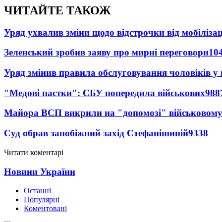
ЧИТАЙТЕ ТАКОЖ
Уряд ухвалив зміни щодо відстрочки від мобілізац
Зеленський зробив заяву про мирні переговори
10
Уряд змінив правила обслуговування чоловіків у
"Медові пастки": СБУ попередила військових
988
Майора ВСП викрили на "допомозі" військовому
Суд обрав запобіжний захід Стефанішиній
9338
Читати коментарі
Новини України
Останні
Популярні
Коментовані