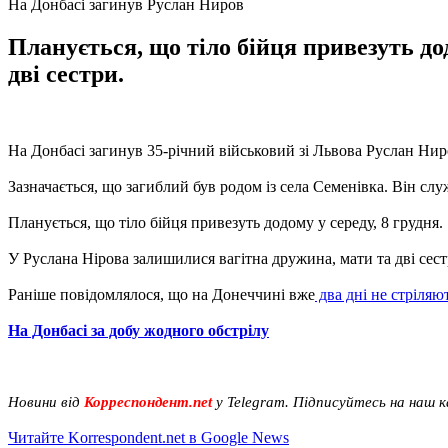
На Донбасі загинув Руслан Ниров
Планується, що тіло бійця привезуть до
дві сестри.
На Донбасі загинув 35-річний військовий зі Львова Руслан Ни
Зазначається, що загиблий був родом із села Семенівка. Він сл
Планується, що тіло бійця привезуть додому у середу, 8 грудня.
У Руслана Нірова залишилися вагітна дружина, мати та дві сест
Раніше повідомлялося, що на Донеччині вже
два дні не стріляю
На Донбасі за добу жодного обстрілу
Новини від
Корреспондент.net
у Telegram. Підписуйтесь на наш 
Читайте Korrespondent.net в Google News