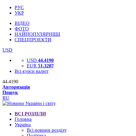
РУС
УКР
ВІДЕО
ФОТО
НАЙПОПУЛЯРНІШІ
СПЕЦПРОЕКТИ
USD
USD
44.4190
EUR
51.3207
Всі курси валют
44.4190
Авторизація
Пошук
RU
ВСІ РОЗДІЛИ
Головна
Україна
Всі новини розділу
Політика