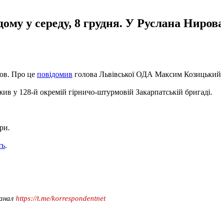
дому у середу, 8 грудня. У Руслана Ниро
ров. Про це
повідомив
голова Львівської ОДА Максим Козицький
ужив у 128-й окремій гірничо-штурмовій Закарпатській бригаді.
ри.
ть
.
канал
https://t.me/korrespondentnet