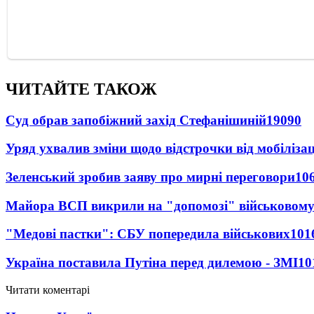
ЧИТАЙТЕ ТАКОЖ
Суд обрав запобіжний захід Стефанішиній
19090
Уряд ухвалив зміни щодо відстрочки від мобілізац
Зеленський зробив заяву про мирні переговори
10
Майора ВСП викрили на "допомозі" військовому
"Медові пастки": СБУ попередила військових
101
Україна поставила Путіна перед дилемою - ЗМІ
10
Читати коментарі