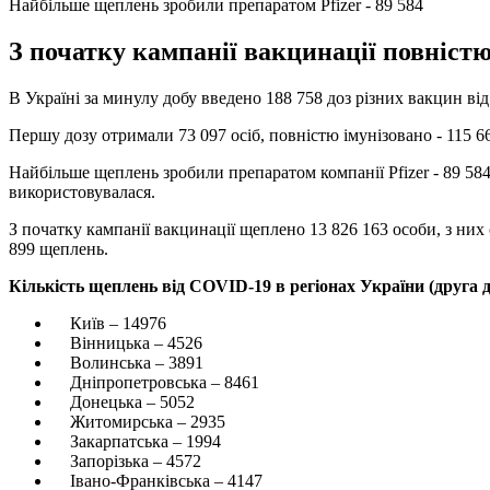
Найбільше щеплень зробили препаратом Pfizer - 89 584
З початку кампанії вакцинації повністю
В Україні за минулу добу введено 188 758 доз різних вакцин в
Першу дозу отримали 73 097 осіб, повністю імунізовано - 115 66
Найбільше щеплень зробили препаратом компанії Pfizer - 89 58
використовувалася.
З початку кампанії вакцинації щеплено 13 826 163 особи, з них 
899 щеплень.
Кількість щеплень від COVID-19 в регіонах України (друга д
Київ – 14976
Вінницька – 4526
Волинська – 3891
Дніпропетровська – 8461
Донецька – 5052
Житомирська – 2935
Закарпатська – 1994
Запорізька – 4572
Івано-Франківська – 4147