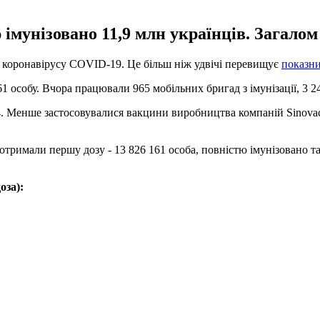
 імунізовано 11,9 млн українців. Загало
ід коронавірусу COVID-19. Це більш ніж удвічі перевищує
показни
1 особу. Вчора працювали 965 мобільних бригад з імунізації, 3 2
4. Менше застосовувалися вакцини виробництва компаній Sinovac 
отримали першу дозу - 13 826 161 особа, повністю імунізовано та
оза):