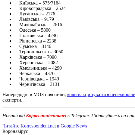
Київська – 575/7164
Кіровоградська – 2524
Луганська – 2176
Львівська – 9179
Миколаївська – 2616
Одеська – 5800
Полтавська – 4296
Рівненська – 2238
Сумська – 3146
Тернопільська – 3050
Харківська – 7090
Херсонська – 2082
Хмельницька – 4290
Черкаська – 4376
Чернівецька – 1949
Чернігівська – 3131
Напередодні в МОЗ пояснили,
коли вакцинуватися перехворі
експерти.
Новини від
Корреспондент.net
в Telegram. Підписуйтесь на на
Читайте Korrespondent.net в Google News
Коронавірус