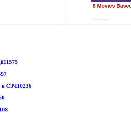
ії
11575
697
 в СЗЧ
10236
60
108