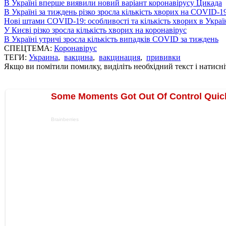
В Україні вперше виявили новий варіант коронавірусу Цикада
В Україні за тиждень різко зросла кількість хворих на COVID-1
Нові штами COVID-19: особливості та кількість хворих в Украї
У Києві різко зросла кількість хворих на коронавірус
В Україні утричі зросла кількість випадків COVID за тиждень
СПЕЦТЕМА:
Коронавірус
ТЕГИ:
Украина
,
вакцина
,
вакцинация
,
прививки
Якщо ви помітили помилку, виділіть необхідний текст і натисніт