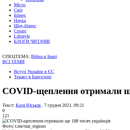
Місто
Світ
Бізнес
Наука
Шоу-бізнес
Спорт
Lifestyle
БЛОГИ ЧИТАЧІВ
СПЕЦТЕМА:
Війна в Ірані
ВСІ ТЕМИ
Вступ України в ЄС
Теракт в Барселоні
COVID-щеплення отримали ще
Текст:
Катя Юськів
, 7 грудня 2021, 09:21
0
121
Фото: t.me/stat_regions