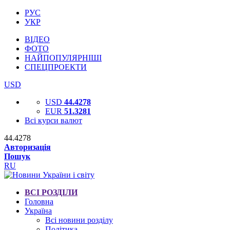
РУС
УКР
ВІДЕО
ФОТО
НАЙПОПУЛЯРНІШІ
СПЕЦПРОЕКТИ
USD
USD
44.4278
EUR
51.3281
Всі курси валют
44.4278
Авторизація
Пошук
RU
ВСІ РОЗДІЛИ
Головна
Україна
Всі новини розділу
Політика