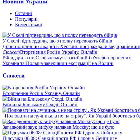
Новини України
Останні
Популярні
Коментовані
У Скелі підтвердили, що з полку переводять бійців
Дрон поцілив по лікарні в Херсоні: постраждали медпрацівниц
Сюжет
Вторгнення Росії в Україну. Онлайн
РФ вдарила по Слов'янську: є загиблий і п'ятеро поранених
Україна та Польща завершили ексгумації на Волині
Сюжети
Вторгнення Росії в Україну. Онлайн
Війна на Близькому Сході. Онлайн
"Полювати на лучника, а не на стрілу". Як Україні боротись з 
Загадковий звук вибуху налякав Москву: що це було
Підсумки 06.08: Санкції проти РФ і дрон у Лейпцигу