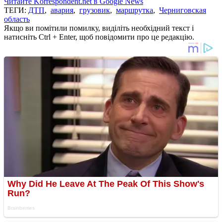
Читайте Korrespondent.net в Google News
ТЕГИ:
ДТП
,
авария
,
грузовик
,
маршрутка
,
Черниговская
область
Якщо ви помітили помилку, виділіть необхідний текст і
натисніть Ctrl + Enter, щоб повідомити про це редакцію.