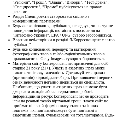
"Регіони", "Гроші", "Влада", "Вибори", "Тест-драйв",
"Спецпроекти", "Промо" публікуються на правах
реклами.
Розділ Спецпроекти створюється спільно з
комерційними партнерами.
Будь яке копіювання, публікація, передрук, чи наступне
поширення інформації, що містить посилання на
"Інтерфакс-Україна", EPA / UPG, суворо забороняється.
Власник веб-сторінки в розділі Я-Корреспондент є автор
публікації.
Будь-яке копіювання, передрук та відтворення
фотографічних творів та/або аудіовізуальних творів
правовласника Getty Images - суворо забороняється.
Матеріали сайту korrespondent.net призначені для осіб
старше 21 року (21+). Участь в азартних іграх може
викликати ігрову залежність. Дотримуйтесь правил
(принципів) відповідальної гри. При виявленні перших
ознак залежності негайно зверніться до спеціаліста.
Пам'ятайте, що участь в азартних іграх не може бути
джерелом доходів або альтернативою роботі.
Інформаційний ресурс korrespondent.net не проводить
ігри на реальні та/або віртуальні гроші, також сайт не
приймає ні в якій формі оплату ставок та інших
платежів, які пов’язані/можуть бути пов’язані з
азартними іграми, букмекерами чи тоталізаторами. Будь-