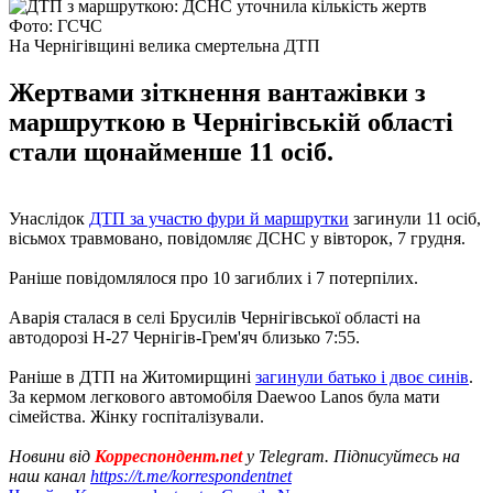
Фото: ГСЧС
На Чернігівщині велика смертельна ДТП
Жертвами зіткнення вантажівки з
маршруткою в Чернігівській області
стали щонайменше 11 осіб.
Унаслідок
ДТП за участю фури й маршрутки
загинули 11 осіб,
вісьмох травмовано, повідомляє ДСНС у вівторок, 7 грудня.
Раніше повідомлялося про 10 загиблих і 7 потерпілих.
Аварія сталася в селі Брусилів Чернігівської області на
автодорозі Н-27 Чернігів-Грем'яч близько 7:55.
Раніше в ДТП на Житомирщині
загинули батько і двоє синів
.
За кермом легкового автомобіля Daewoo Lanos була мати
сімейства. Жінку госпіталізували.
Новини від
Корреспондент.net
у Telegram. Підписуйтесь на
наш канал
https://t.me/korrespondentnet