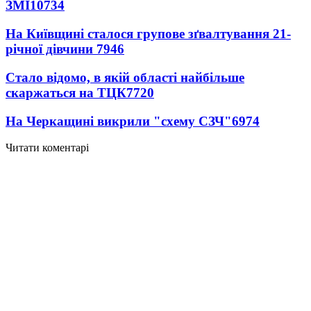
ЗМІ
10734
На Київщині сталося групове зґвалтування 21-
річної дівчини
7946
Стало відомо, в якій області найбільше
скаржаться на ТЦК
7720
На Черкащині викрили "схему СЗЧ"
6974
Читати коментарі