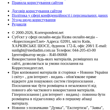
Правила користування сайтом
Договір користування сайтом
Політика у сфері конфіденційності і персональних даних
Угода щодо користування
Редакція
© 2000-2026, Korrespondent.net
Суб'єкт у сфері онлайн-медіа Назва онлайн-медіа –
«КореспонденТ.net» Адреса: 02091, місто Київ,
ХАРКІВСЬКЕ ШОСЕ, будинок 172-Б, офіс 208/1 E-mail:
sunlight@mediadim.com.ua
Телефон: 044-205-43-00
Ідентифікатор медіа – R40-06068
Використання будь-яких матеріалів, розміщених на
сайті, дозволяється за умови посилання на
Корреспондент.net.
При копіюванні матеріалів зі сторінки « Новини України
і світу» , для інтернет - видань - обов'язкове пряме
відкрите для пошукових систем гіперпосилання .
Посилання має бути розміщена в незалежності від
повного або часткового використання матеріалів.
Гіперпосилання ( для інтернет - видань) - повинна бути
розміщена в підзаголовку або в першому абзаці
матеріалу.
Новини з позначками "Думка", "Експертиза", "Заява",