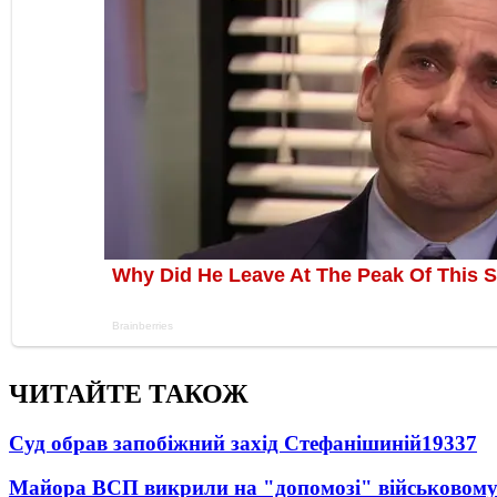
ЧИТАЙТЕ ТАКОЖ
Суд обрав запобіжний захід Стефанішиній
19337
Майора ВСП викрили на "допомозі" військовому