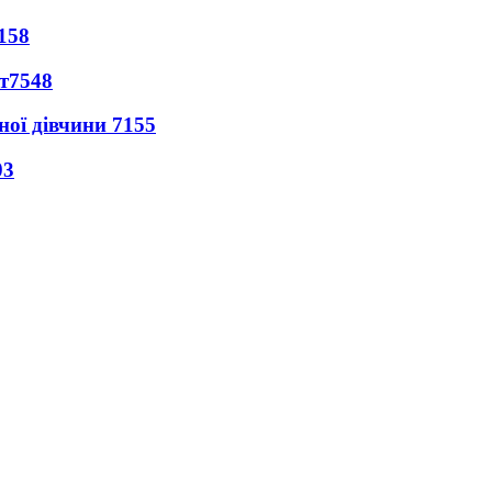
158
т
7548
ної дівчини
7155
03