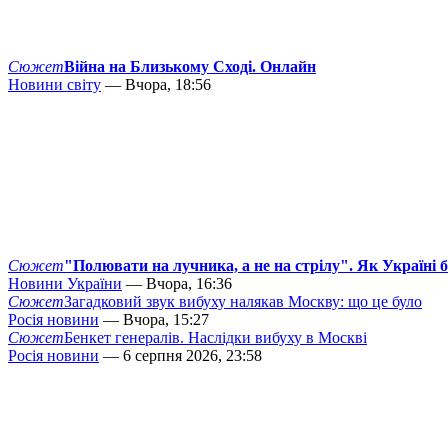
Сюжет
Війна на Близькому Сході. Онлайн
Новини світу
— Вчора, 18:56
Сюжет
"Полювати на лучника, а не на стрілу". Як Україні 
Новини України
— Вчора, 16:36
Сюжет
Загадковий звук вибуху налякав Москву: що це було
Росія новини
— Вчора, 15:27
Сюжет
Бенкет генералів. Наслідки вибуху в Москві
Росія новини
— 6 серпня 2026, 23:58