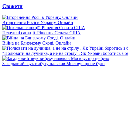
Сюжети
Вторгнення Росії в Україну. Онлайн
Пекельні санкції. Рішення Сената США
Війна на Близькому Сході. Онлайн
"Полювати на лучника, а не на стрілу". Як Україні боротись з 
Загадковий звук вибуху налякав Москву: що це було