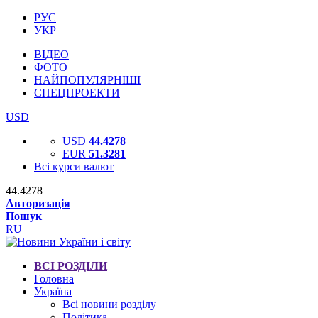
РУС
УКР
ВІДЕО
ФОТО
НАЙПОПУЛЯРНІШІ
СПЕЦПРОЕКТИ
USD
USD
44.4278
EUR
51.3281
Всі курси валют
44.4278
Авторизація
Пошук
RU
ВСІ РОЗДІЛИ
Головна
Україна
Всі новини розділу
Політика