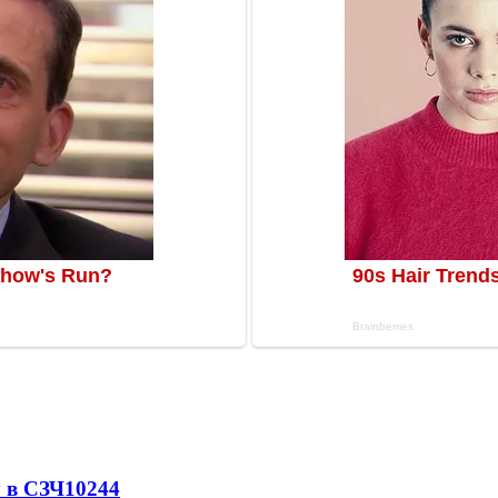
 в СЗЧ
10244