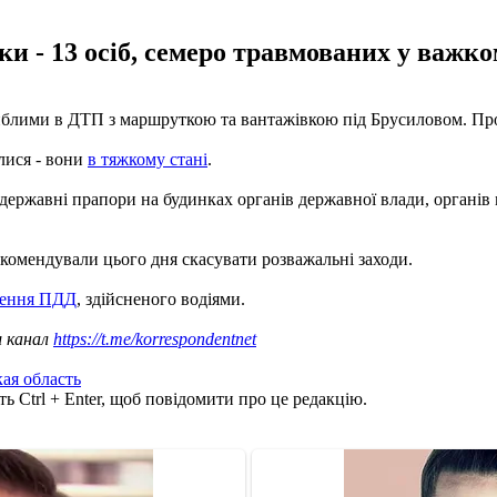
 - 13 осіб, семеро травмованих у важком
агиблими в ДТП з маршруткою та вантажівкою під Брусиловом. Пр
лися - вони
в тяжкому стані
.
 державні прапори на будинках органів державної влади, органів
екомендували цього дня скасувати розважальні заходи.
ушення ПДД
, здійсненого водіями.
ш канал
https://t.me/korrespondentnet
ая область
ь Ctrl + Enter, щоб повідомити про це редакцію.