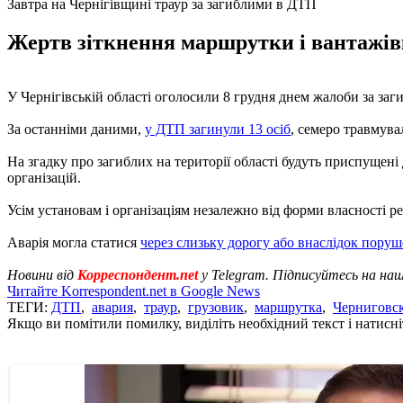
Завтра на Чернігівщині траур за загиблими в ДТП
Жертв зіткнення маршрутки і вантажівки
У Чернігівській області оголосили 8 грудня днем жалоби за з
За останніми даними,
у ДТП загинули 13 осіб
, семеро травмува
На згадку про загиблих на території області будуть приспущені
організацій.
Усім установам і організаціям незалежно від форми власності р
Аварія могла статися
через слизьку дорогу або внаслідок пор
Новини від
Корреспондент.net
у Telegram. Підписуйтесь на на
Читайте Korrespondent.net в Google News
ТЕГИ:
ДТП
,
авария
,
траур
,
грузовик
,
маршрутка
,
Черниговск
Якщо ви помітили помилку, виділіть необхідний текст і натисніт