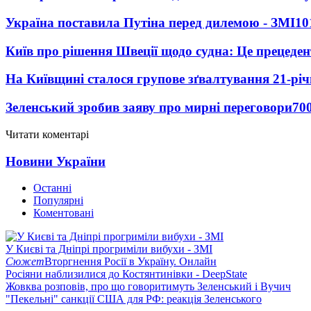
Україна поставила Путіна перед дилемою - ЗМІ
10
Київ про рішення Швеції щодо судна: Це прецеден
На Київщині сталося групове зґвалтування 21-річ
Зеленський зробив заяву про мирні переговори
70
Читати коментарі
Новини України
Останні
Популярні
Коментовані
У Києві та Дніпрі прогриміли вибухи - ЗМІ
Сюжет
Вторгнення Росії в Україну. Онлайн
Росіяни наблизилися до Костянтинівки - DeepState
Жовква розповів, про що говоритимуть Зеленський і Вучич
"Пекельні" санкції США для РФ: реакція Зеленського