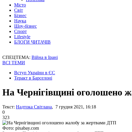
Місто
Світ
Бізнес
Наука
Шоу-бізнес
Спорт
Lifestyle
БЛОГИ ЧИТАЧІВ
СПЕЦТЕМА:
Війна в Ірані
ВСІ ТЕМИ
Вступ України в ЄС
Теракт в Барселоні
На Чернігівщині оголошено 
Текст:
Надтока Світлана
, 7 грудня 2021, 16:18
0
323
Фото: pixabay.com