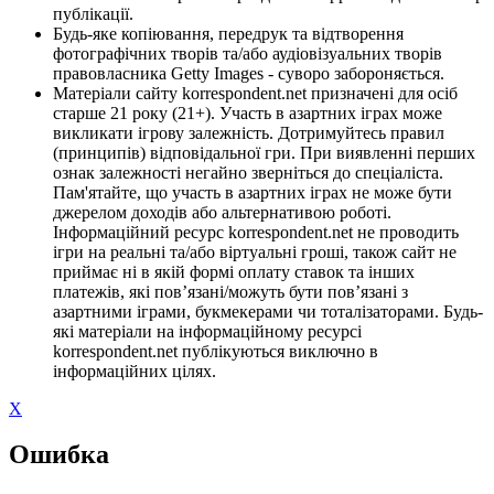
публікації.
Будь-яке копіювання, передрук та відтворення
фотографічних творів та/або аудіовізуальних творів
правовласника Getty Images - суворо забороняється.
Матеріали сайту korrespondent.net призначені для осіб
старше 21 року (21+). Участь в азартних іграх може
викликати ігрову залежність. Дотримуйтесь правил
(принципів) відповідальної гри. При виявленні перших
ознак залежності негайно зверніться до спеціаліста.
Пам'ятайте, що участь в азартних іграх не може бути
джерелом доходів або альтернативою роботі.
Інформаційний ресурс korrespondent.net не проводить
ігри на реальні та/або віртуальні гроші, також сайт не
приймає ні в якій формі оплату ставок та інших
платежів, які пов’язані/можуть бути пов’язані з
азартними іграми, букмекерами чи тоталізаторами. Будь-
які матеріали на інформаційному ресурсі
korrespondent.net публікуються виключно в
інформаційних цілях.
X
Ошибка