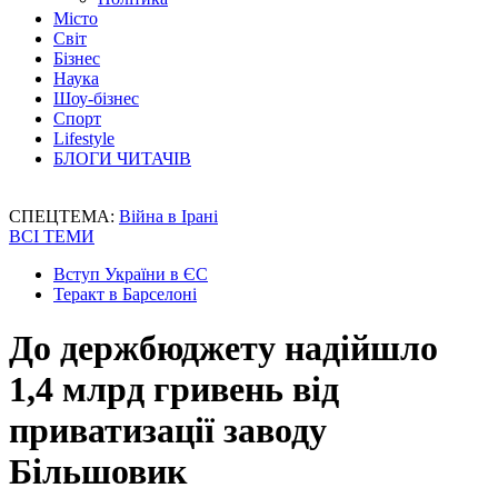
Місто
Світ
Бізнес
Наука
Шоу-бізнес
Спорт
Lifestyle
БЛОГИ ЧИТАЧІВ
СПЕЦТЕМА:
Війна в Ірані
ВСІ ТЕМИ
Вступ України в ЄС
Теракт в Барселоні
До держбюджету надійшло
1,4 млрд гривень від
приватизації заводу
Більшовик