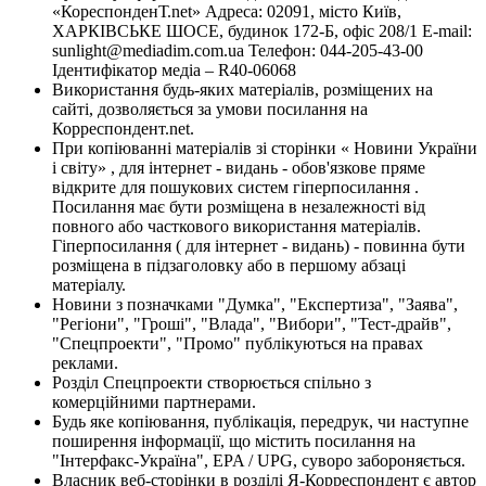
«КореспонденТ.net» Адреса: 02091, місто Київ,
ХАРКІВСЬКЕ ШОСЕ, будинок 172-Б, офіс 208/1 E-mail:
sunlight@mediadim.com.ua
Телефон: 044-205-43-00
Ідентифікатор медіа – R40-06068
Використання будь-яких матеріалів, розміщених на
сайті, дозволяється за умови посилання на
Корреспондент.net.
При копіюванні матеріалів зі сторінки « Новини України
і світу» , для інтернет - видань - обов'язкове пряме
відкрите для пошукових систем гіперпосилання .
Посилання має бути розміщена в незалежності від
повного або часткового використання матеріалів.
Гіперпосилання ( для інтернет - видань) - повинна бути
розміщена в підзаголовку або в першому абзаці
матеріалу.
Новини з позначками "Думка", "Експертиза", "Заява",
"Регіони", "Гроші", "Влада", "Вибори", "Тест-драйв",
"Спецпроекти", "Промо" публікуються на правах
реклами.
Розділ Спецпроекти створюється спільно з
комерційними партнерами.
Будь яке копіювання, публікація, передрук, чи наступне
поширення інформації, що містить посилання на
"Інтерфакс-Україна", EPA / UPG, суворо забороняється.
Власник веб-сторінки в розділі Я-Корреспондент є автор