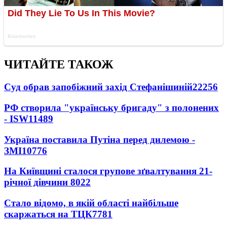
ЧИТАЙТЕ ТАКОЖ
Суд обрав запобіжний захід Стефанішиній
22256
РФ створила "українську бригаду" з полонених
- ISW
11489
Україна поставила Путіна перед дилемою -
ЗМІ
10776
На Київщині сталося групове зґвалтування 21-
річної дівчини
8022
Стало відомо, в якій області найбільше
скаржаться на ТЦК
7781