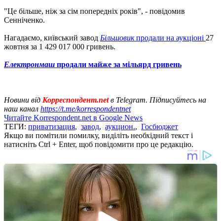
"Це більше, ніж за сім попередніх років", - повідомив
Сенніченко.
Нагадаємо, київський завод
Більшовик
продали на аукціоні
27
жовтня за 1 429 017 000 гривень.
Електронмаш
продали майже за мільярд гривень
Новини від
Корреспондент.net
в Telegram. Підписуйтесь на
наш канал
https://t.me/korrespondentnet
Читайте Korrespondent.net в Google News
ТЕГИ:
приватизация
,
завод
,
аукцион.
,
Госбюджет
Якщо ви помітили помилку, виділіть необхідний текст і
натисніть Ctrl + Enter, щоб повідомити про це редакцію.