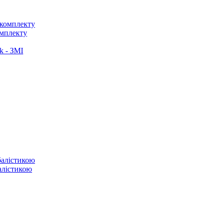
омплекту
k - ЗМІ
балістикою