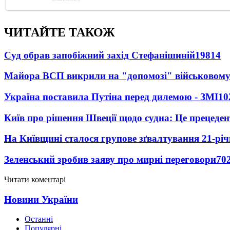
ЧИТАЙТЕ ТАКОЖ
Суд обрав запобіжний захід Стефанішиній
19814
Майора ВСП викрили на "допомозі" військовому
Україна поставила Путіна перед дилемою - ЗМІ
10
Київ про рішення Швеції щодо судна: Це прецеден
На Київщині сталося групове зґвалтування 21-річ
Зеленський зробив заяву про мирні переговори
70
Читати коментарі
Новини України
Останні
Популярні