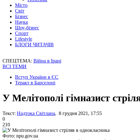
Місто
Світ
Бізнес
Наука
Шоу-бізнес
Спорт
Lifestyle
БЛОГИ ЧИТАЧІВ
СПЕЦТЕМА:
Війна в Ірані
ВСІ ТЕМИ
Вступ України в ЄС
Теракт в Барселоні
У Мелітополі гімназист стріл
Текст:
Надтока Світлана
, 8 грудня 2021, 17:55
0
210
Фото: npu.gov.ua