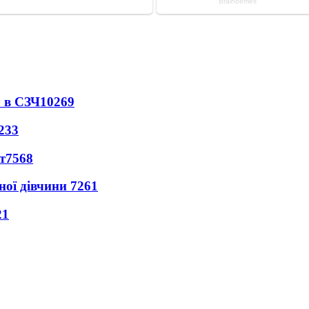
 в СЗЧ
10269
233
т
7568
ної дівчини
7261
21