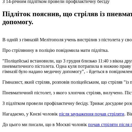
З 14-річним підлітком провели профілактичну бесіду
Підліток пояснив, що стріляв із пневм
допомогу.
В одній з гімназій Мелітополя учень вистрілив з пістолета у 
Про стрілянину в поліцію повідомила мати підлітка.
"Поліцейські встановили, що 3 грудня близько 11:40 з вікна дру
пневматичного пістолета. Одна куля потрапила в нижню праву ча
гімназії було надано медичну допомогу", - йдеться в повідомлен
Гімназист, який стріляв, розповів поліцейським, що стріляв "із 
Пневматичний пістолет, з якого хлопчик стріляв, вилучено. Пі
З підлітком провели профілактичну бесіду. Триває досудове роз
Нагадаємо, у Києві чоловік
після зауваження почав стріляти
. В
До цього ми писали, що в Москві чоловік
почав стріляти після