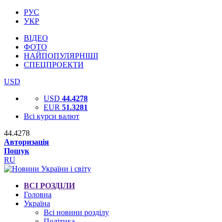
РУС
УКР
ВІДЕО
ФОТО
НАЙПОПУЛЯРНІШІ
СПЕЦПРОЕКТИ
USD
USD
44.4278
EUR
51.3281
Всі курси валют
44.4278
Авторизація
Пошук
RU
ВСІ РОЗДІЛИ
Головна
Україна
Всі новини розділу
Політика