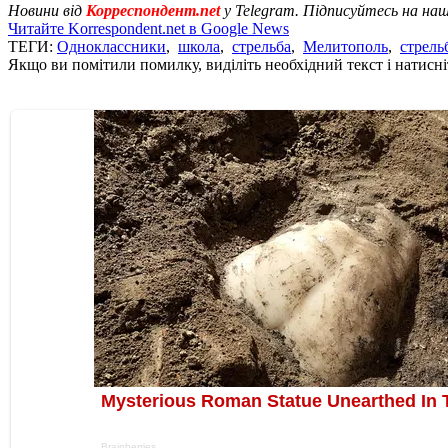
Новини від
Корреспондент.net
у Telegram. Підписуйтесь на на
Читайте Korrespondent.net в Google News
ТЕГИ:
Одноклассники
,
школа
,
стрельба
,
Мелитополь
,
стрель
Якщо ви помітили помилку, виділіть необхідний текст і натисніт