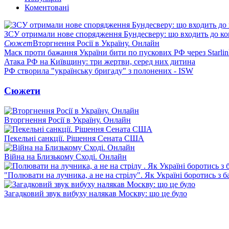
Коментовані
ЗСУ отримали нове спорядження Бундесверу: що входить до к
Сюжет
Вторгнення Росії в Україну. Онлайн
Маск проти бажання України бити по пускових РФ через Starlin
Атака РФ на Київщину: три жертви, серед них дитина
РФ створила "українську бригаду" з полонених - ISW
Сюжети
Вторгнення Росії в Україну. Онлайн
Пекельні санкції. Рішення Сената США
Війна на Близькому Сході. Онлайн
"Полювати на лучника, а не на стрілу". Як Україні боротись з 
Загадковий звук вибуху налякав Москву: що це було