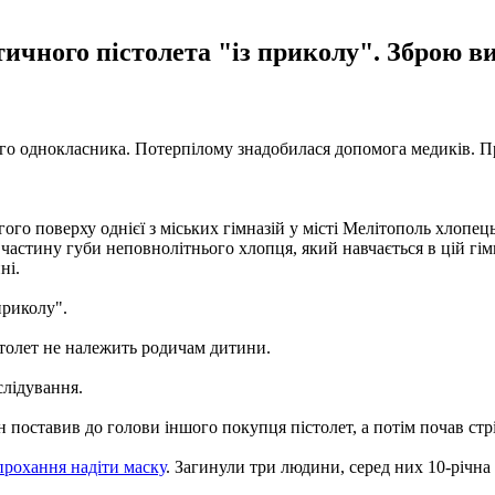
атичного пістолета "із приколу". Зброю 
свого однокласника. Потерпілому знадобилася допомога медиків. 
гого поверху однієї з міських гімназій у місті Мелітополь хлопец
стину губи неповнолітнього хлопця, який навчається в цій гімназ
ні.
приколу".
столет не належить родичам дитини.
слідування.
ін поставив до голови іншого покупця пістолет, а потім почав стрі
 прохання надіти маску
. Загинули три людини, серед них 10-річна