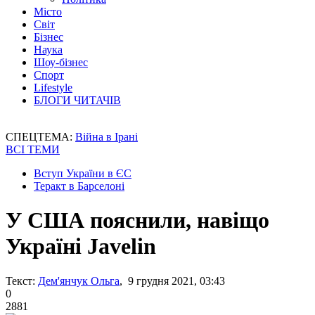
Місто
Світ
Бізнес
Наука
Шоу-бізнес
Спорт
Lifestyle
БЛОГИ ЧИТАЧІВ
СПЕЦТЕМА:
Війна в Ірані
ВСІ ТЕМИ
Вступ України в ЄС
Теракт в Барселоні
У США пояснили, навіщо
Україні Javelin
Текст:
Дем'янчук Ольга
, 9 грудня 2021, 03:43
0
2881