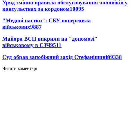
Уряд змінив правила обслуговування чоловіків у
консульствах за кордоном
10095
"Медові пастки": СБУ попередила
військових
9887
Майора ВСП викрили на "допомозі"
військовому в СЗЧ
9511
Суд обрав запобіжний захід Стефанішиній
9338
Читати коментарі