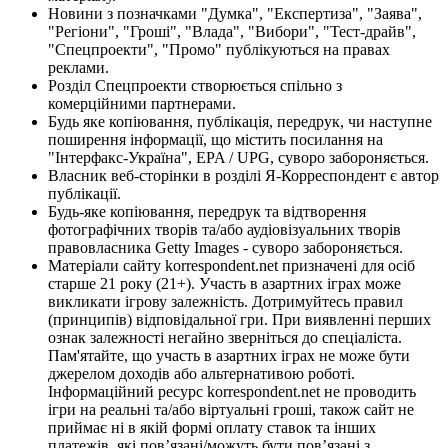
Новини з позначками "Думка", "Експертиза", "Заява",
"Регіони", "Гроші", "Влада", "Вибори", "Тест-драйв",
"Спецпроекти", "Промо" публікуються на правах
реклами.
Розділ Спецпроекти створюється спільно з
комерційними партнерами.
Будь яке копіювання, публікація, передрук, чи наступне
поширення інформації, що містить посилання на
"Інтерфакс-Україна", EPA / UPG, суворо забороняється.
Власник веб-сторінки в розділі Я-Корреспондент є автор
публікації.
Будь-яке копіювання, передрук та відтворення
фотографічних творів та/або аудіовізуальних творів
правовласника Getty Images - суворо забороняється.
Матеріали сайту korrespondent.net призначені для осіб
старше 21 року (21+). Участь в азартних іграх може
викликати ігрову залежність. Дотримуйтесь правил
(принципів) відповідальної гри. При виявленні перших
ознак залежності негайно зверніться до спеціаліста.
Пам'ятайте, що участь в азартних іграх не може бути
джерелом доходів або альтернативою роботі.
Інформаційний ресурс korrespondent.net не проводить
ігри на реальні та/або віртуальні гроші, також сайт не
приймає ні в якій формі оплату ставок та інших
платежів, які пов’язані/можуть бути пов’язані з