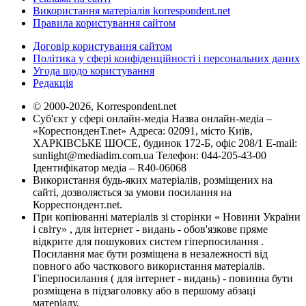
Використання матеріалів korrespondent.net
Правила користування сайтом
Договір користування сайтом
Політика у сфері конфіденційності і персональних даних
Угода щодо користування
Редакція
© 2000-2026, Korrespondent.net
Суб'єкт у сфері онлайн-медіа Назва онлайн-медіа –
«КореспонденТ.net» Адреса: 02091, місто Київ,
ХАРКІВСЬКЕ ШОСЕ, будинок 172-Б, офіс 208/1 E-mail:
sunlight@mediadim.com.ua
Телефон: 044-205-43-00
Ідентифікатор медіа – R40-06068
Використання будь-яких матеріалів, розміщених на
сайті, дозволяється за умови посилання на
Корреспондент.net.
При копіюванні матеріалів зі сторінки « Новини України
і світу» , для інтернет - видань - обов'язкове пряме
відкрите для пошукових систем гіперпосилання .
Посилання має бути розміщена в незалежності від
повного або часткового використання матеріалів.
Гіперпосилання ( для інтернет - видань) - повинна бути
розміщена в підзаголовку або в першому абзаці
матеріалу.