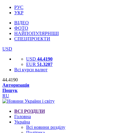
РУС
УКР
ВІДЕО
ФОТО
НАЙПОПУЛЯРНІШІ
СПЕЦПРОЕКТИ
USD
USD
44.4190
EUR
51.3207
Всі курси валют
44.4190
Авторизація
Пошук
RU
ВСІ РОЗДІЛИ
Головна
Україна
Всі новини розділу
Політика