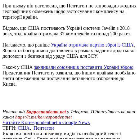
При цьому він наголосив, що Пентагон не запровадив жодних
географічних обмежень щодо застосування комплексу на
території країни.
Відомо, що США постачають Україні системи Javelin з 2018
року, тоді країна отримала 37 комплексів та понад 200 ракет.
Нагадаємо, що раніше
Україна отримала партію зброї із США
.
Зброю та боєприпаси доставлено в рамках надання додаткової
допомоги з безпеки від уряду США для ЗСУ.
Також у США
закликали союзників поставити Україні зброю
.
Представник Пентагону заявила, що іншим країнам необхідно
зняти обмеження на постачання летального озброєння до
Києва.
Новини від
Корреспондент.net
у Telegram. Підписуйтесь на наш
канал
https://t.me/korrespondentnet
Читайте Korrespondent.net в Google News
ТЕГИ:
США
,
Пентагон
Якщо ви помітили помилку, виділіть необхідний текст і