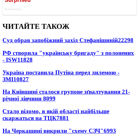
ЧИТАЙТЕ ТАКОЖ
Суд обрав запобіжний захід Стефанішиній
22298
РФ створила "українську бригаду" з полонених
- ISW
11828
Україна поставила Путіна перед дилемою -
ЗМІ
10827
На Київщині сталося групове зґвалтування 21-
річної дівчини
8099
Стало відомо, в якій області найбільше
скаржаться на ТЦК
7881
На Черкащині викрили "схему СЗЧ"
6993