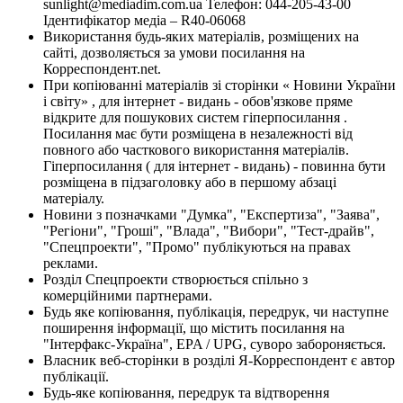
sunlight@mediadim.com.ua
Телефон: 044-205-43-00
Ідентифікатор медіа – R40-06068
Використання будь-яких матеріалів, розміщених на
сайті, дозволяється за умови посилання на
Корреспондент.net.
При копіюванні матеріалів зі сторінки « Новини України
і світу» , для інтернет - видань - обов'язкове пряме
відкрите для пошукових систем гіперпосилання .
Посилання має бути розміщена в незалежності від
повного або часткового використання матеріалів.
Гіперпосилання ( для інтернет - видань) - повинна бути
розміщена в підзаголовку або в першому абзаці
матеріалу.
Новини з позначками "Думка", "Експертиза", "Заява",
"Регіони", "Гроші", "Влада", "Вибори", "Тест-драйв",
"Спецпроекти", "Промо" публікуються на правах
реклами.
Розділ Спецпроекти створюється спільно з
комерційними партнерами.
Будь яке копіювання, публікація, передрук, чи наступне
поширення інформації, що містить посилання на
"Інтерфакс-Україна", EPA / UPG, суворо забороняється.
Власник веб-сторінки в розділі Я-Корреспондент є автор
публікації.
Будь-яке копіювання, передрук та відтворення