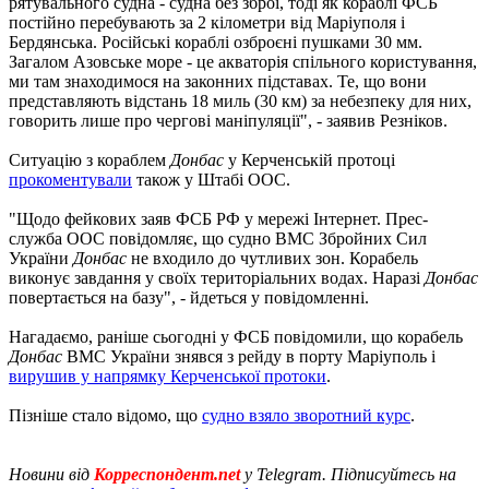
рятувального судна - судна без зброї, тоді як кораблі ФСБ
постійно перебувають за 2 кілометри від Маріуполя і
Бердянська. Російські кораблі озброєні пушками 30 мм.
Загалом Азовське море - це акваторія спільного користування,
ми там знаходимося на законних підставах. Те, що вони
представляють відстань 18 миль (30 км) за небезпеку для них,
говорить лише про чергові маніпуляції", - заявив Резніков.
Ситуацію з кораблем
Донбас
у Керченській протоці
прокоментували
також у Штабі ООС.
"Щодо фейкових заяв ФСБ РФ у мережі Інтернет. Прес-
служба ООС повідомляє, що судно ВМС Збройних Сил
України
Донбас
не входило до чутливих зон. Корабель
виконує завдання у своїх територіальних водах. Наразі
Донбас
повертається на базу", - йдеться у повідомленні.
Нагадаємо, раніше сьогодні у ФСБ повідомили, що корабель
Донбас
ВМС України знявся з рейду в порту Маріуполь і
вирушив у напрямку Керченської протоки
.
Пізніше стало відомо, що
судно взяло зворотний курс
.
Новини від
Корреспондент.net
у Telegram. Підписуйтесь на