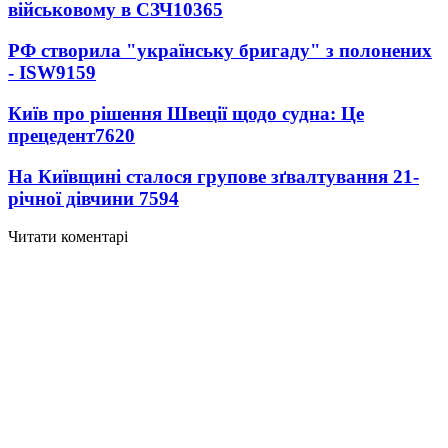
військовому в СЗЧ
10365
РФ створила "українську бригаду" з полонених
- ISW
9159
Київ про рішення Швеції щодо судна: Це
прецедент
7620
На Київщині сталося групове зґвалтування 21-
річної дівчини
7594
Читати коментарі