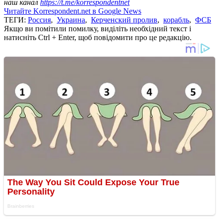
наш канал
https://t.me/korrespondentnet
Читайте Korrespondent.net в Google News
ТЕГИ:
Россия
,
Украина
,
Керченский пролив
,
корабль
,
ФСБ
Якщо ви помітили помилку, виділіть необхідний текст і
натисніть Ctrl + Enter, щоб повідомити про це редакцію.