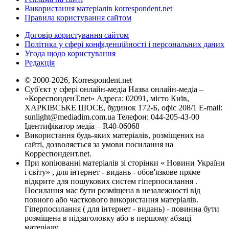
Використання матеріалів korrespondent.net
Правила користування сайтом
Договір користування сайтом
Політика у сфері конфіденційності і персональних даних
Угода щодо користування
Редакція
© 2000-2026, Korrespondent.net
Суб'єкт у сфері онлайн-медіа Назва онлайн-медіа –
«КореспонденТ.net» Адреса: 02091, місто Київ,
ХАРКІВСЬКЕ ШОСЕ, будинок 172-Б, офіс 208/1 E-mail:
sunlight@mediadim.com.ua
Телефон: 044-205-43-00
Ідентифікатор медіа – R40-06068
Використання будь-яких матеріалів, розміщених на
сайті, дозволяється за умови посилання на
Корреспондент.net.
При копіюванні матеріалів зі сторінки « Новини України
і світу» , для інтернет - видань - обов'язкове пряме
відкрите для пошукових систем гіперпосилання .
Посилання має бути розміщена в незалежності від
повного або часткового використання матеріалів.
Гіперпосилання ( для інтернет - видань) - повинна бути
розміщена в підзаголовку або в першому абзаці
матеріалу.