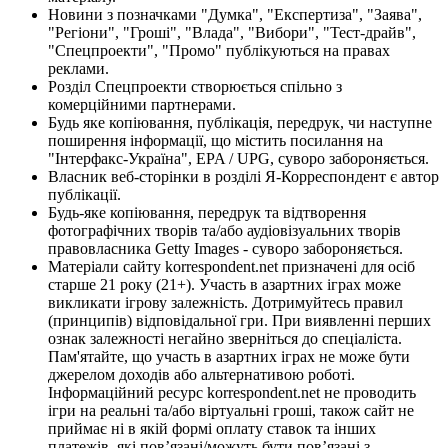
Новини з позначками "Думка", "Експертиза", "Заява",
"Регіони", "Гроші", "Влада", "Вибори", "Тест-драйв",
"Спецпроекти", "Промо" публікуються на правах
реклами.
Розділ Спецпроекти створюється спільно з
комерційними партнерами.
Будь яке копіювання, публікація, передрук, чи наступне
поширення інформації, що містить посилання на
"Інтерфакс-Україна", EPA / UPG, суворо забороняється.
Власник веб-сторінки в розділі Я-Корреспондент є автор
публікації.
Будь-яке копіювання, передрук та відтворення
фотографічних творів та/або аудіовізуальних творів
правовласника Getty Images - суворо забороняється.
Матеріали сайту korrespondent.net призначені для осіб
старше 21 року (21+). Участь в азартних іграх може
викликати ігрову залежність. Дотримуйтесь правил
(принципів) відповідальної гри. При виявленні перших
ознак залежності негайно зверніться до спеціаліста.
Пам'ятайте, що участь в азартних іграх не може бути
джерелом доходів або альтернативою роботі.
Інформаційний ресурс korrespondent.net не проводить
ігри на реальні та/або віртуальні гроші, також сайт не
приймає ні в якій формі оплату ставок та інших
платежів, які пов’язані/можуть бути пов’язані з