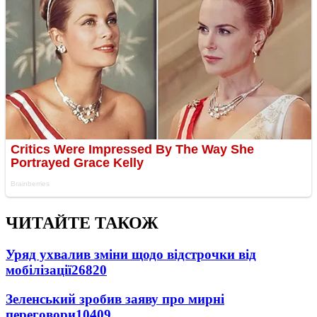
ЧИТАЙТЕ ТАКОЖ
Уряд ухвалив зміни щодо відстрочки від
мобілізації
26820
Зеленський зробив заяву про мирні
переговори
10409