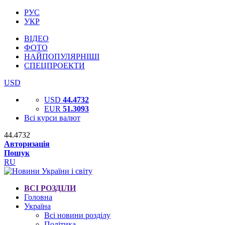
РУС
УКР
ВІДЕО
ФОТО
НАЙПОПУЛЯРНІШІ
СПЕЦПРОЕКТИ
USD
USD
44.4732
EUR
51.3093
Всі курси валют
44.4732
Авторизація
Пошук
RU
ВСІ РОЗДІЛИ
Головна
Україна
Всі новини розділу
Політика