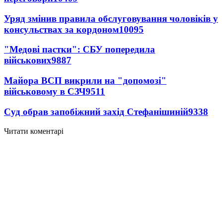
Уряд змінив правила обслуговування чоловіків у
консульствах за кордоном
10095
"Медові пастки": СБУ попередила
військових
9887
Майора ВСП викрили на "допомозі"
військовому в СЗЧ
9511
Суд обрав запобіжний захід Стефанішиній
9338
Читати коментарі