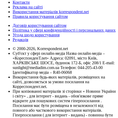
Контакти
Реклама на сайті
Використання матеріалів korrespondent.net
Правила користування сайтом
Договір користування сайтом
Політика у сфері конфіденційності і персональних даних
Угода щодо користування
Редакція
© 2000-2026, Korrespondent.net
Суб'єкт у сфері онлайн-медіа Назва онлайн-медіа –
«КореспонденТ.net» Адреса: 02091, місто Київ,
ХАРКІВСЬКЕ ШОСЕ, будинок 172-Б, офіс 208/1 E-mail:
sunlight@mediadim.com.ua
Телефон: 044-205-43-00
Ідентифікатор медіа – R40-06068
Використання будь-яких матеріалів, розміщених на
сайті, дозволяється за умови посилання на
Корреспондент.net.
При копіюванні матеріалів зі сторінки « Новини України
і світу» , для інтернет - видань - обов'язкове пряме
відкрите для пошукових систем гіперпосилання .
Посилання має бути розміщена в незалежності від
повного або часткового використання матеріалів.
Гіперпосилання ( для інтернет - видань) - повинна бути