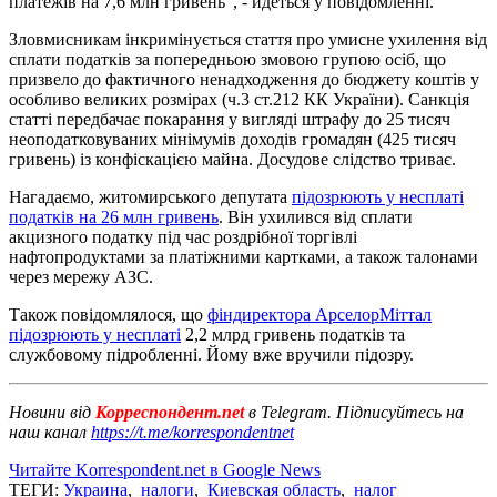
платежів на 7,6 млн гривень", - йдеться у повідомленні.
Зловмисникам інкримінується стаття про умисне ухилення від
сплати податків за попередньою змовою групою осіб, що
призвело до фактичного ненадходження до бюджету коштів у
особливо великих розмірах (ч.3 ст.212 КК України). Санкція
статті передбачає покарання у вигляді штрафу до 25 тисяч
неоподатковуваних мінімумів доходів громадян (425 тисяч
гривень) із конфіскацією майна. Досудове слідство триває.
Нагадаємо, житомирського депутата
підозрюють у несплаті
податків на 26 млн гривень
. Він ухилився від сплати
акцизного податку під час роздрібної торгівлі
нафтопродуктами за платіжними картками, а також талонами
через мережу АЗС.
Також повідомлялося, що
фіндиректора АрселорМіттал
підозрюють у несплаті
2,2 млрд гривень податків та
службовому підробленні. Йому вже вручили підозру.
Новини від
Корреспондент.net
в Telegram. Підписуйтесь на
наш канал
https://t.me/korrespondentnet
Читайте Korrespondent.net в Google News
ТЕГИ:
Украина
,
налоги
,
Киевская область
,
налог