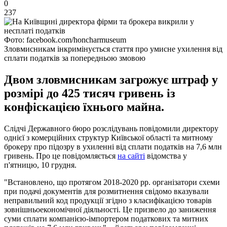
0
237
Фото: facebook.com/honcharmuseum
Зловмисникам інкримінується стаття про умисне ухилення від
сплати податків за попередньою змовою
Двом зловмисникам загрожує штраф у
розмірі до 425 тисяч гривень із
конфіскацією їхнього майна.
Слідчі Державного бюро розслідувань повідомили директору
однієї з комерційних структур Київської області та митному
брокеру про підозру в ухиленні від сплати податків на 7,6 млн
гривень. Про це повідомляється
на сайті
відомства у
п'ятницю, 10 грудня.
"Встановлено, що протягом 2018-2020 рр. організатори схеми
при подачі документів для розмитнення свідомо вказували
неправильний код продукції згідно з класифікацією товарів
зовнішньоекономічної діяльності. Це призвело до заниження
суми сплати компанією-імпортером податкових та митних