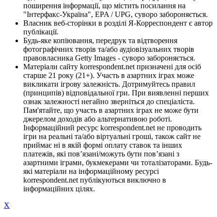
поширення інформації, що містить посилання на
"Інтерфакс-Україна", EPA / UPG, суворо забороняється.
Власник веб-сторінки в розділі Я-Корреспондент є автор
публікації.
Будь-яке копіювання, передрук та відтворення
фотографічних творів та/або аудіовізуальних творів
правовласника Getty Images - суворо забороняється.
Матеріали сайту korrespondent.net призначені для осіб
старше 21 року (21+). Участь в азартних іграх може
викликати ігрову залежність. Дотримуйтесь правил
(принципів) відповідальної гри. При виявленні перших
ознак залежності негайно зверніться до спеціаліста.
Пам'ятайте, що участь в азартних іграх не може бути
джерелом доходів або альтернативою роботі.
Інформаційний ресурс korrespondent.net не проводить
ігри на реальні та/або віртуальні гроші, також сайт не
приймає ні в якій формі оплату ставок та інших
платежів, які пов’язані/можуть бути пов’язані з
азартними іграми, букмекерами чи тоталізаторами. Будь-
які матеріали на інформаційному ресурсі
korrespondent.net публікуються виключно в
інформаційних цілях.
X