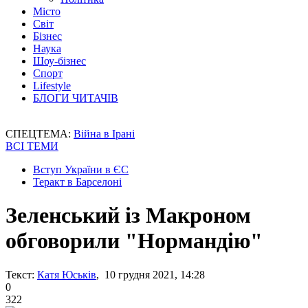
Місто
Світ
Бізнес
Наука
Шоу-бізнес
Спорт
Lifestyle
БЛОГИ ЧИТАЧІВ
СПЕЦТЕМА:
Війна в Ірані
ВСІ ТЕМИ
Вступ України в ЄС
Теракт в Барселоні
Зеленський із Макроном
обговорили "Нормандію"
Текст:
Катя Юськів
, 10 грудня 2021, 14:28
0
322