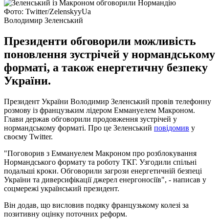
Фото: Twitter/ZelenskyyUa
Володимир Зеленський
Президенти обговорили можливість
поновлення зустрічей у нормандському
форматі, а також енергетичну безпеку
України.
Президент України Володимир Зеленський провів телефонну
розмову із французьким лідером Еммануелем Макроном.
Глави держав обговорили продовження зустрічей у
нормандському форматі. Про це Зеленський
повідомив
у
своєму Twitter.
"Поговорив з Еммануелем Макроном про розблокування
Нормандського формату та роботу ТКГ. Узгодили спільні
подальші кроки. Обговорили загрози енергетичній безпеці
України та диверсифікації джерел енергоносіїв", - написав у
соцмережі український президент.
Він додав, що висловив подяку французькому колезі за
позитивну оцінку поточних реформ.