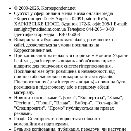
© 2000-2026, Korrespondent.net
Суб'єкт у сфері онлайн-медіа Назва онлайн-медіа –
«КореспонденТ.net» Адреса: 02091, місто Київ,
ХАРКІВСЬКЕ ШОСЕ, будинок 172-Б, офіс 208/1 E-mail:
sunlight@mediadim.com.ua
Телефон: 044-205-43-00
Ідентифікатор медіа – R40-06068
Використання будь-яких матеріалів, розміщених на
сайті, дозволяється за умови посилання на
Корреспондент.net.
При копіюванні матеріалів зі сторінки « Новини України
і світу» , для інтернет - видань - обов'язкове пряме
відкрите для пошукових систем гіперпосилання .
Посилання має бути розміщена в незалежності від
повного або часткового використання матеріалів.
Гіперпосилання ( для інтернет - видань) - повинна бути
розміщена в підзаголовку або в першому абзаці
матеріалу.
Новини з позначками "Думка", "Експертиза", "Заява",
"Регіони", "Гроші", "Влада", "Вибори", "Тест-драйв",
"Спецпроекти", "Промо" публікуються на правах
реклами.
Розділ Спецпроекти створюється спільно з
комерційними партнерами.
Будь яке копіювання, публікація, передрук, чи наступне