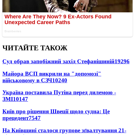
ЧИТАЙТЕ ТАКОЖ
Суд обрав запобіжний захід Стефанішиній
19296
Майора ВСП викрили на "допомозі"
військовому в СЗЧ
10240
Україна поставила Путіна перед дилемою -
ЗМІ
10147
Київ про рішення Швеції щодо судна: Це
прецедент
7547
На Київщині сталося групове зґвалтування 21-