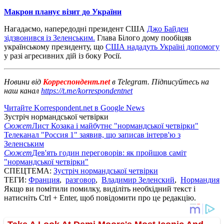
Макрон планує візит до України
Нагадаємо, напередодні президент США
Джо Байден
зідзвонився із Зеленським.
Глава Білого дому пообіцяв
українському президенту, що
США нададуть Україні допомогу
у разі агресивних дій із боку Росії.
Новини від
Корреспондент.net
в Telegram. Підписуйтесь на
наш канал
https://t.me/korrespondentnet
Читайте Korrespondent.net в Google News
Зустріч нормандської четвірки
Сюжет
Лист Козака і майбутнє "нормандської четвірки"
Телеканал "Россия 1" заявив, що записав інтерв'ю з
Зеленським
Сюжет
Дев'ять годин переговорів: як пройшов саміт
"нормандської четвірки"
СПЕЦТЕМА:
Зустріч нормандської четвірки
ТЕГИ:
Франция
,
разговор
,
Владимир Зеленский
,
Нормандия
Якщо ви помітили помилку, виділіть необхідний текст і
натисніть Ctrl + Enter, щоб повідомити про це редакцію.