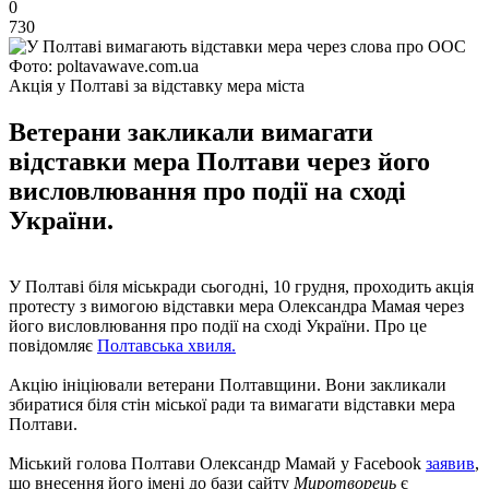
0
730
Фото: poltavawave.com.ua
Акція у Полтаві за відставку мера міста
Ветерани закликали вимагати
відставки мера Полтави через його
висловлювання про події на сході
України.
У Полтаві біля міськради сьогодні, 10 грудня, проходить акція
протесту з вимогою відставки мера Олександра Мамая через
його висловлювання про події на сході України. Про це
повідомляє
Полтавська хвиля.
Акцію ініціювали ветерани Полтавщини. Вони закликали
збиратися біля стін міської ради та вимагати відставки мера
Полтави.
Міський голова Полтави Олександр Мамай у Facebook
заявив
,
що внесення його імені до бази сайту
Миротворець
є