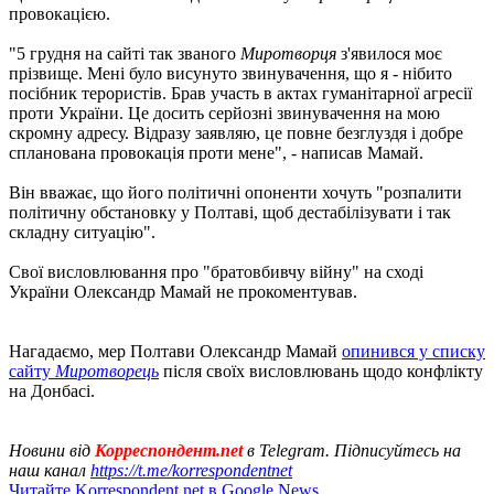
провокацією.
"5 грудня на сайті так званого
Миротворця
з'явилося моє
прізвище. Мені було висунуто звинувачення, що я - нібито
посібник терористів. Брав участь в актах гуманітарної агресії
проти України. Це досить серйозні звинувачення на мою
скромну адресу. Відразу заявляю, це повне безглуздя і добре
спланована провокація проти мене", - написав Мамай.
Він вважає, що його політичні опоненти хочуть "розпалити
політичну обстановку у Полтаві, щоб дестабілізувати і так
складну ситуацію".
Свої висловлювання про "братовбивчу війну" на сході
України Олександр Мамай не прокоментував.
Нагадаємо, мер Полтави Олександр Мамай
опинився у списку
сайту
Миротворець
після своїх висловлювань щодо конфлікту
на Донбасі.
Новини від
Корреспондент.net
в Telegram. Підписуйтесь на
наш канал
https://t.me/korrespondentnet
Читайте Korrespondent.net в Google News