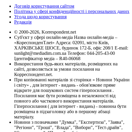
Договір користування сайтом
Політика у сфері конфіденційності і персональних даних
Угода щодо користування
Редакція
© 2000-2026, Korrespondent.net
Суб'єкт у сфері онлайн-медіа Назва онлайн-медіа –
«КореспонденТ.net» Адреса: 02091, місто Київ,
ХАРКІВСЬКЕ ШОСЕ, будинок 172-Б, офіс 208/1 E-mail:
sunlight@mediadim.com.ua
Телефон: 044-205-43-00
Ідентифікатор медіа – R40-06068
Використання будь-яких матеріалів, розміщених на
сайті, дозволяється за умови посилання на
Корреспондент.net.
При копіюванні матеріалів зі сторінки « Новини України
і світу» , для інтернет - видань - обов'язкове пряме
відкрите для пошукових систем гіперпосилання .
Посилання має бути розміщена в незалежності від
повного або часткового використання матеріалів.
Гіперпосилання ( для інтернет - видань) - повинна бути
розміщена в підзаголовку або в першому абзаці
матеріалу.
Новини з позначками "Думка", "Експертиза", "Заява",
"Регіони", "Гроші", "Влада", "Вибори", "Тест-драйв",