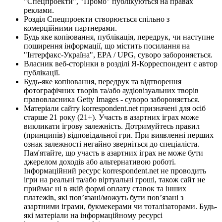
"Спецпроекти", "Промо" публікуються на правах
реклами.
Розділ Спецпроекти створюється спільно з
комерційними партнерами.
Будь яке копіювання, публікація, передрук, чи наступне
поширення інформації, що містить посилання на
"Інтерфакс-Україна", EPA / UPG, суворо забороняється.
Власник веб-сторінки в розділі Я-Корреспондент є автор
публікації.
Будь-яке копіювання, передрук та відтворення
фотографічних творів та/або аудіовізуальних творів
правовласника Getty Images - суворо забороняється.
Матеріали сайту korrespondent.net призначені для осіб
старше 21 року (21+). Участь в азартних іграх може
викликати ігрову залежність. Дотримуйтесь правил
(принципів) відповідальної гри. При виявленні перших
ознак залежності негайно зверніться до спеціаліста.
Пам'ятайте, що участь в азартних іграх не може бути
джерелом доходів або альтернативою роботі.
Інформаційний ресурс korrespondent.net не проводить
ігри на реальні та/або віртуальні гроші, також сайт не
приймає ні в якій формі оплату ставок та інших
платежів, які пов’язані/можуть бути пов’язані з
азартними іграми, букмекерами чи тоталізаторами. Будь-
які матеріали на інформаційному ресурсі