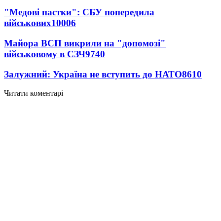
"Медові пастки": СБУ попередила
військових
10006
Майора ВСП викрили на "допомозі"
військовому в СЗЧ
9740
Залужний: Україна не вступить до НАТО
8610
Читати коментарі