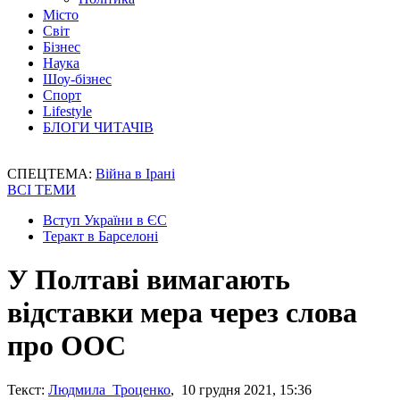
Місто
Світ
Бізнес
Наука
Шоу-бізнес
Спорт
Lifestyle
БЛОГИ ЧИТАЧІВ
СПЕЦТЕМА:
Війна в Ірані
ВСІ ТЕМИ
Вступ України в ЄС
Теракт в Барселоні
У Полтаві вимагають
відставки мера через слова
про ООС
Текст:
Людмила Троценко
, 10 грудня 2021, 15:36