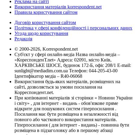
Реклама на сайті
Використання матеріалів korrespondent.net
Правила користування сайтом
Договір користування сайтом
Політика у сфері конфіденційності і персональних даних
Угода щодо користування
Редакція
© 2000-2026, Korrespondent.net
Суб'єкт у сфері онлайн-медіа Назва онлайн-медіа –
«КореспонденТ.net» Адреса: 02091, місто Київ,
ХАРКІВСЬКЕ ШОСЕ, будинок 172-Б, офіс 208/1 E-mail:
sunlight@mediadim.com.ua
Телефон: 044-205-43-00
Ідентифікатор медіа – R40-06068
Використання будь-яких матеріалів, розміщених на
сайті, дозволяється за умови посилання на
Корреспондент.net.
При копіюванні матеріалів зі сторінки « Новини України
і світу» , для інтернет - видань - обов'язкове пряме
відкрите для пошукових систем гіперпосилання .
Посилання має бути розміщена в незалежності від
повного або часткового використання матеріалів.
Гіперпосилання ( для інтернет - видань) - повинна бути
розміщена в підзаголовку або в першому абзаці