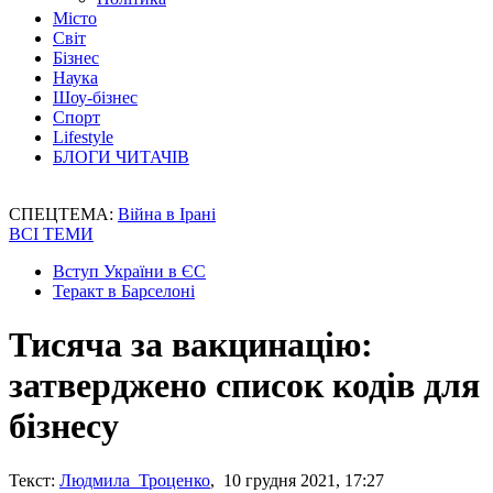
Місто
Світ
Бізнес
Наука
Шоу-бізнес
Спорт
Lifestyle
БЛОГИ ЧИТАЧІВ
СПЕЦТЕМА:
Війна в Ірані
ВСІ ТЕМИ
Вступ України в ЄС
Теракт в Барселоні
Тисяча за вакцинацію:
затверджено список кодів для
бізнесу
Текст:
Людмила Троценко
, 10 грудня 2021, 17:27