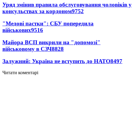
Уряд змінив правила обслуговування чоловіків у
консульствах за кордоном
9752
"Медові пастки": СБУ попередила
військових
9516
Майора ВСП викрили на "допомозі"
військовому в СЗЧ
8828
Залужний: Україна не вступить до НАТО
8497
Читати коментарі