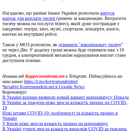
Нагадаємо, що раніше банки України розпочали
випуск
карток для виплати тисячі
гривень за вакцинацію. Витратити
тисячу можна на послуги бізнесу, який дуже постраждав у
пандемію: театри, кіно, музеї, спортзали, концерти, книги,
квитки на внутрішні рейси.
Також у МОЗ розповіли, як
отримати "вакцинальну тисячу
"
не через
Дію.
У додатку гроші можна буде отримати вже з 19
грудня, а альтернативний механізм нарахування виплат стане
доступним пізніше.
Новини від
Корреспондент.net
в Telegram. Підписуйтесь на
наш канал
https://t.me/korrespondentnet
Читайте Korrespondent.net в Google News
Коронавірус
В Україні вперше виявили новий варіант коронавірусу Цикада
В Україні за тиждень різко зросла кількість хворих на COVID-
19
Нові штами COVID-19: особливості та кількість хворих в
Україні
У Києві різко зросла кількість хворих на коронавірус
В Україні утричі зросла кількість випадків COVID за тиждень