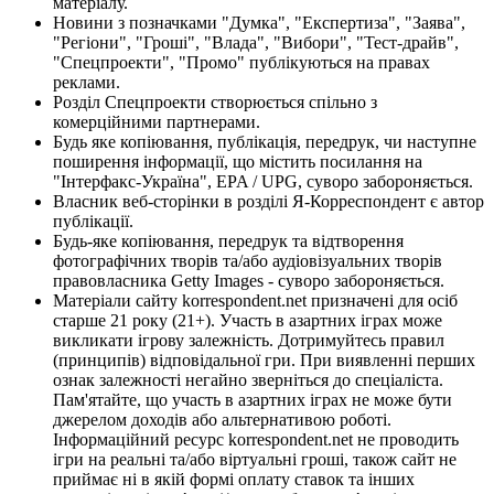
матеріалу.
Новини з позначками "Думка", "Експертиза", "Заява",
"Регіони", "Гроші", "Влада", "Вибори", "Тест-драйв",
"Спецпроекти", "Промо" публікуються на правах
реклами.
Розділ Спецпроекти створюється спільно з
комерційними партнерами.
Будь яке копіювання, публікація, передрук, чи наступне
поширення інформації, що містить посилання на
"Інтерфакс-Україна", EPA / UPG, суворо забороняється.
Власник веб-сторінки в розділі Я-Корреспондент є автор
публікації.
Будь-яке копіювання, передрук та відтворення
фотографічних творів та/або аудіовізуальних творів
правовласника Getty Images - суворо забороняється.
Матеріали сайту korrespondent.net призначені для осіб
старше 21 року (21+). Участь в азартних іграх може
викликати ігрову залежність. Дотримуйтесь правил
(принципів) відповідальної гри. При виявленні перших
ознак залежності негайно зверніться до спеціаліста.
Пам'ятайте, що участь в азартних іграх не може бути
джерелом доходів або альтернативою роботі.
Інформаційний ресурс korrespondent.net не проводить
ігри на реальні та/або віртуальні гроші, також сайт не
приймає ні в якій формі оплату ставок та інших