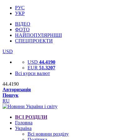
РУС
УКР
ВІДЕО
ФОТО
НАЙПОПУЛЯРНІШІ
СПЕЦПРОЕКТИ
USD
USD
44.4190
EUR
51.3207
Всі курси валют
44.4190
Авторизація
Пошук
RU
ВСІ РОЗДІЛИ
Головна
Україна
Всі новини розділу
Політика