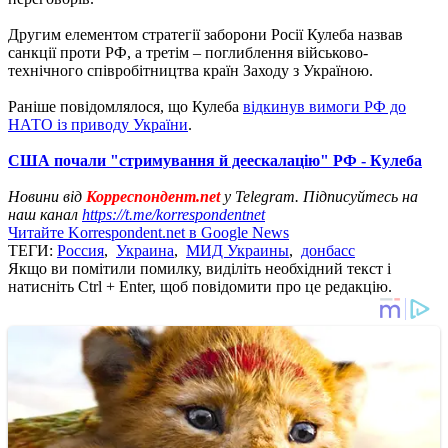
Другим елементом стратегії заборони Росії Кулеба назвав
санкції проти РФ, а третім – поглиблення військово-
технічного співробітництва країн Заходу з Україною.
Раніше повідомлялося, що Кулеба
відкинув вимоги РФ до
НАТО із приводу України
.
США почали "стримування й деескалацію" РФ - Кулеба
Новини від
Корреспондент.net
у Telegram. Підписуйтесь на
наш канал
https://t.me/korrespondentnet
Читайте Korrespondent.net в Google News
ТЕГИ:
Россия
,
Украина
,
МИД Украины
,
донбасс
Якщо ви помітили помилку, виділіть необхідний текст і
натисніть Ctrl + Enter, щоб повідомити про це редакцію.