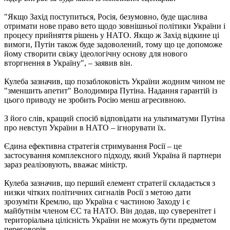
"Якщо Захід поступиться, Росія, безумовно, буде щаслива
отримати нове право вето щодо зовнішньої політики України і
процесу прийняття рішень у НАТО. Якщо ж Захід відкине ці
вимоги, Путін також буде задоволений, тому що це допоможе
йому створити свіжу ідеологічну основу для нового
вторгнення в Україну", – заявив він.
Кулеба зазначив, що позаблоковість України жодним чином не
"зменшить апетит" Володимира Путіна. Надання гарантій із
цього приводу не зробить Росію менш агресивною.
З його слів, кращий спосіб відповідати на ультиматуми Путіна
про невступ України в НАТО – ігнорувати їх.
Єдина ефективна стратегія стримування Росії – це
застосування комплексного підходу, який Україна й партнери
зараз реалізовують, вважає міністр.
Кулеба зазначив, що перший елемент стратегії складається з
низки чітких політичних сигналів Росії з метою дати
зрозуміти Кремлю, що Україна є частиною Заходу і є
майбутнім членом ЄС та НАТО. Він додав, що суверенітет і
територіальна цілісність України не можуть бути предметом
переговорів.