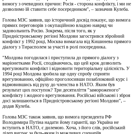
вимогу з очевидних причин: Росія - сторона конфлікту, і ми не
дозволимо їй ставити себе посередником", – зазначив Кулеба.
Голова МЗС заявив, що історичний досвід показує, що вимога
прямих переговорів з окупаційною владою навряд чи
задовольнить Росію. Зокрема, після того, як у
Придністровському регіоні Молдови загострився збройний
конфлікт у 1992 році, Москва вимагала від Кишинева прямого
діалогу з Тирасполем за участі в ролі посередника.
"Молдова погодилася і приступила до прямого діалогу з
маріонетками Росії, сподіваючись, що цей крок дозволить
врегулювати конфлікт і відновити територіальну цілісність. У
1994 році Молдова зробила ще одну спробу сприяти
врегулюванню, офіційно проголосивши позаблоковий курс і
відмовившись від руху до членства в НАТО. Яким був
результат цих поступок? Три десятиліття "замороженого"
конфлікту і жодного врегулювання. Російські військові і зброя
досі залишаються в Придністровському регіоні Молдови", –
додав Кулеба.
Голова МЗС також заявив, що вимога президента РФ
Володимира Путіна надати йому гарантії, що Україна не
вступить в НАТО, є дилемою. Хоча, з його слів, російський
лідер виграє за будь-яким із можливих сценаріїв.