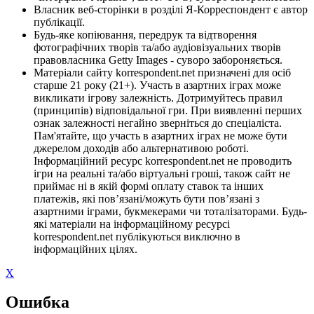
Власник веб-сторінки в розділі Я-Корреспондент є автор
публікації.
Будь-яке копіювання, передрук та відтворення
фотографічних творів та/або аудіовізуальних творів
правовласника Getty Images - суворо забороняється.
Матеріали сайту korrespondent.net призначені для осіб
старше 21 року (21+). Участь в азартних іграх може
викликати ігрову залежність. Дотримуйтесь правил
(принципів) відповідальної гри. При виявленні перших
ознак залежності негайно зверніться до спеціаліста.
Пам'ятайте, що участь в азартних іграх не може бути
джерелом доходів або альтернативою роботі.
Інформаційний ресурс korrespondent.net не проводить
ігри на реальні та/або віртуальні гроші, також сайт не
приймає ні в якій формі оплату ставок та інших
платежів, які пов’язані/можуть бути пов’язані з
азартними іграми, букмекерами чи тоталізаторами. Будь-
які матеріали на інформаційному ресурсі
korrespondent.net публікуються виключно в
інформаційних цілях.
X
Ошибка