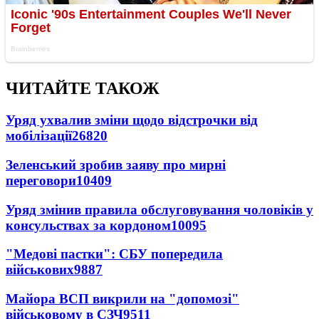
ЧИТАЙТЕ ТАКОЖ
Уряд ухвалив зміни щодо відстрочки від
мобілізації
26820
Зеленський зробив заяву про мирні
переговори
10409
Уряд змінив правила обслуговування чоловіків у
консульствах за кордоном
10095
"Медові пастки": СБУ попередила
військових
9887
Майора ВСП викрили на "допомозі"
військовому в СЗЧ
9511