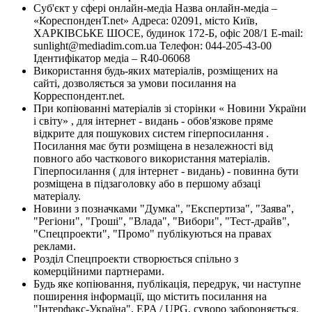
Суб'єкт у сфері онлайн-медіа Назва онлайн-медіа –
«КореспонденТ.net» Адреса: 02091, місто Київ,
ХАРКІВСЬКЕ ШОСЕ, будинок 172-Б, офіс 208/1 E-mail:
sunlight@mediadim.com.ua
Телефон: 044-205-43-00
Ідентифікатор медіа – R40-06068
Використання будь-яких матеріалів, розміщених на
сайті, дозволяється за умови посилання на
Корреспондент.net.
При копіюванні матеріалів зі сторінки « Новини України
і світу» , для інтернет - видань - обов'язкове пряме
відкрите для пошукових систем гіперпосилання .
Посилання має бути розміщена в незалежності від
повного або часткового використання матеріалів.
Гіперпосилання ( для інтернет - видань) - повинна бути
розміщена в підзаголовку або в першому абзаці
матеріалу.
Новини з позначками "Думка", "Експертиза", "Заява",
"Регіони", "Гроші", "Влада", "Вибори", "Тест-драйв",
"Спецпроекти", "Промо" публікуються на правах
реклами.
Розділ Спецпроекти створюється спільно з
комерційними партнерами.
Будь яке копіювання, публікація, передрук, чи наступне
поширення інформації, що містить посилання на
"Інтерфакс-Україна", EPA / UPG, суворо забороняється.