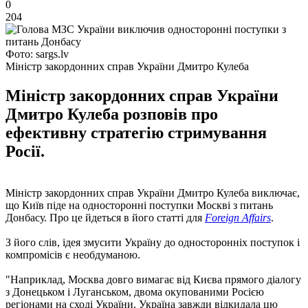
0
204
Фото: sargs.lv
Міністр закордонних справ України Дмитро Кулеба
Міністр закордонних справ України
Дмитро Кулеба розповів про
ефективну стратегію стримування
Росії.
Міністр закордонних справ України Дмитро Кулеба виключає,
що Київ піде на односторонні поступки Москві з питань
Донбасу. Про це йдеться в його статті для
Foreign Affairs
.
З його слів, ідея змусити Україну до односторонніх поступок і
компромісів є необдуманою.
"Наприклад, Москва довго вимагає від Києва прямого діалогу
з Донецьком і Луганськом, двома окупованими Росією
регіонами на сході України. Україна завжди відкидала цю