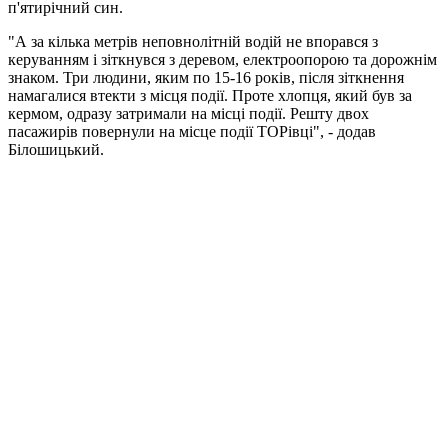
п'ятирічний син.
"А за кілька метрів неповнолітній водій не впорався з
керуванням і зіткнувся з деревом, електроопорою та дорожнім
знаком. Три людини, яким по 15-16 років, після зіткнення
намагалися втекти з місця події. Проте хлопця, який був за
кермом, одразу затримали на місці події. Решту двох
пасажирів повернули на місце події ТОРівці", - додав
Білошицький.