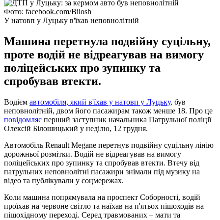
Фото: facebook.com/Bilosh
У натовп у Луцьку в'їхав неповнолітній
Машина перетнула подвійну суцільну,
проте водій не відреагував на вимогу
поліцейських про зупинку та
спробував втекти.
Водієм
автомобіля, який в'їхав у натовп у Луцьку,
був
неповнолітній, двом його пасажирам також менше 18. Про це
повідомляє
перший заступник начальника Патрульної поліції
Олексій Білошицький у неділю, 12 грудня.
Автомобіль Renault Megane перетнув подвійну суцільну лінію
дорожньої розмітки. Водій не відреагував на вимогу
поліцейських про зупинку та спробував втекти. Втечу від
патрульних неповнолітні пасажири знімали під музику на
відео та публікували у соцмережах.
Коли машина попрямувала на проспект Соборності, водій
проїхав на червоне світло та наїхав на п'ятьох пішоходів на
пішохідному переході. Серед травмованих – мати та