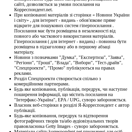
сайті, дозволяється за умови посилання на
Корреспондент.net.
При копіюванні матеріалів зі сторінки « Новини України
і світу» , для інтернет - видань - обов'язкове пряме
відкрите для пошукових систем гіперпосилання .
Посилання має бути розміщена в незалежності від
повного або часткового використання матеріалів.
Гіперпосилання ( для інтернет - видань) - повинна бути
розміщена в підзаголовку або в першому абзаці
матеріалу.
Новини з позначками "Думка", "Експертиза", "Заява",
"Регіони", "Гроші", "Влада", "Вибори", "Тест-драйв",
"Спецпроекти", "Промо" публікуються на правах
реклами.
Розділ Спецпроекти створюється спільно з
комерційними партнерами.
Будь яке копіювання, публікація, передрук, чи наступне
поширення інформації, що містить посилання на
"Інтерфакс-Україна", EPA / UPG, суворо забороняється.
Власник веб-сторінки в розділі Я-Корреспондент є автор
публікації.
Будь-яке копіювання, передрук та відтворення
фотографічних творів та/або аудіовізуальних творів
правовласника Getty Images - суворо забороняється.
Матеріали сайту korrespondent.net призначені для осіб