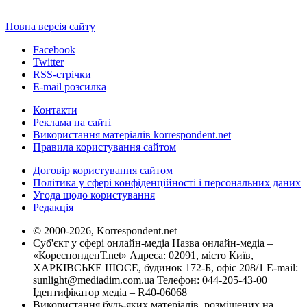
Повна версія сайту
Facebook
Twitter
RSS-стрічки
E-mail розсилка
Контакти
Реклама на сайті
Використання матеріалів korrespondent.net
Правила користування сайтом
Договір користування сайтом
Політика у сфері конфіденційності і персональних даних
Угода щодо користування
Редакція
© 2000-2026, Korrespondent.net
Суб'єкт у сфері онлайн-медіа Назва онлайн-медіа –
«КореспонденТ.net» Адреса: 02091, місто Київ,
ХАРКІВСЬКЕ ШОСЕ, будинок 172-Б, офіс 208/1 E-mail:
sunlight@mediadim.com.ua
Телефон: 044-205-43-00
Ідентифікатор медіа – R40-06068
Використання будь-яких матеріалів, розміщених на