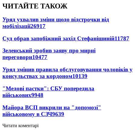
ЧИТАЙТЕ ТАКОЖ
Уряд ухвалив зміни щодо відстрочки від
мобілізації
26917
Суд обрав запобіжний захід Стефанішиній
11787
Зеленський зробив заяву про мирні
переговори
10477
Уряд змінив правила обслуговування чоловіків у
консульствах за кордоном
10139
"Медові пастки": СБУ попередила
військових
9948
Майора ВСП викрили на "допомозі"
військовому в СЗЧ
9639
Читати коментарі