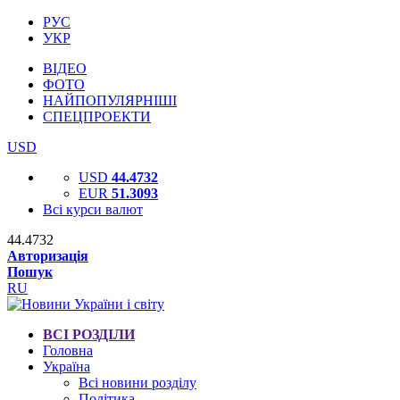
РУС
УКР
ВІДЕО
ФОТО
НАЙПОПУЛЯРНІШІ
СПЕЦПРОЕКТИ
USD
USD
44.4732
EUR
51.3093
Всі курси валют
44.4732
Авторизація
Пошук
RU
ВСІ РОЗДІЛИ
Головна
Україна
Всі новини розділу
Політика