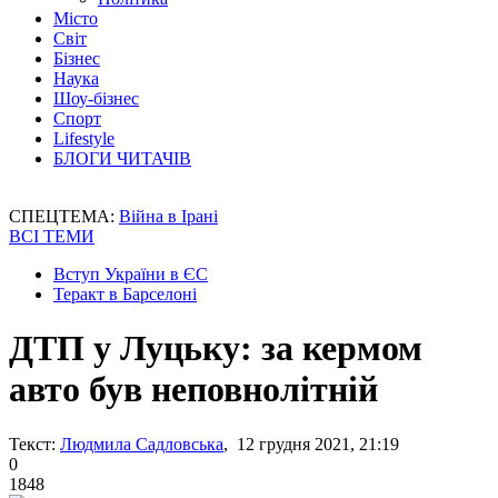
Місто
Світ
Бізнес
Наука
Шоу-бізнес
Спорт
Lifestyle
БЛОГИ ЧИТАЧІВ
СПЕЦТЕМА:
Війна в Ірані
ВСІ ТЕМИ
Вступ України в ЄС
Теракт в Барселоні
ДТП у Луцьку: за кермом
авто був неповнолітній
Текст:
Людмила Садловська
, 12 грудня 2021, 21:19
0
1848