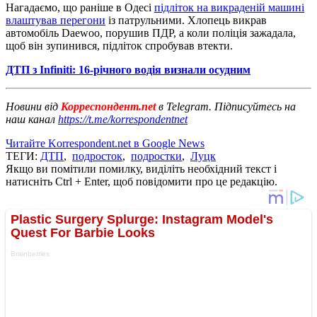
Нагадаємо, що раніше в Одесі
підліток на викраденій машині
влаштував перегони
із патрульними. Хлопець викрав
автомобіль Daewoo, порушив ПДР, а коли поліція зажадала,
щоб він зупинився, підліток спробував втекти.
ДТП з Infiniti: 16-річного водія визнали осудним
Новини від
Корреспондент.net
в Telegram. Підписуйтесь на
наш канал
https://t.me/korrespondentnet
Читайте Korrespondent.net в Google News
ТЕГИ:
ДТП
,
подросток
,
подростки
,
Луцк
Якщо ви помітили помилку, виділіть необхідний текст і
натисніть Ctrl + Enter, щоб повідомити про це редакцію.