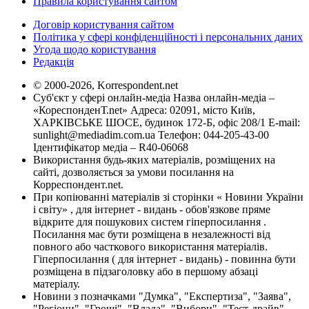
Правила користування сайтом
Договір користування сайтом
Політика у сфері конфіденційності і персональних даних
Угода щодо користування
Редакція
© 2000-2026, Korrespondent.net
Суб'єкт у сфері онлайн-медіа Назва онлайн-медіа –
«КореспонденТ.net» Адреса: 02091, місто Київ,
ХАРКІВСЬКЕ ШОСЕ, будинок 172-Б, офіс 208/1 E-mail:
sunlight@mediadim.com.ua
Телефон: 044-205-43-00
Ідентифікатор медіа – R40-06068
Використання будь-яких матеріалів, розміщених на
сайті, дозволяється за умови посилання на
Корреспондент.net.
При копіюванні матеріалів зі сторінки « Новини України
і світу» , для інтернет - видань - обов'язкове пряме
відкрите для пошукових систем гіперпосилання .
Посилання має бути розміщена в незалежності від
повного або часткового використання матеріалів.
Гіперпосилання ( для інтернет - видань) - повинна бути
розміщена в підзаголовку або в першому абзаці
матеріалу.
Новини з позначками "Думка", "Експертиза", "Заява",
"Регіони", "Гроші", "Влада", "Вибори", "Тест-драйв",