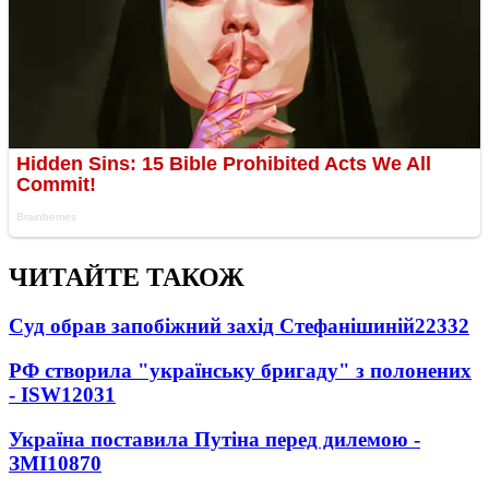
ЧИТАЙТЕ ТАКОЖ
Суд обрав запобіжний захід Стефанішиній
22332
РФ створила "українську бригаду" з полонених
- ISW
12031
Україна поставила Путіна перед дилемою -
ЗМІ
10870