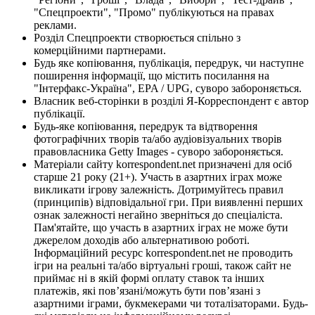
"Спецпроекти", "Промо" публікуються на правах
реклами.
Розділ Спецпроекти створюється спільно з
комерційними партнерами.
Будь яке копіювання, публікація, передрук, чи наступне
поширення інформації, що містить посилання на
"Інтерфакс-Україна", EPA / UPG, суворо забороняється.
Власник веб-сторінки в розділі Я-Корреспондент є автор
публікації.
Будь-яке копіювання, передрук та відтворення
фотографічних творів та/або аудіовізуальних творів
правовласника Getty Images - суворо забороняється.
Матеріали сайту korrespondent.net призначені для осіб
старше 21 року (21+). Участь в азартних іграх може
викликати ігрову залежність. Дотримуйтесь правил
(принципів) відповідальної гри. При виявленні перших
ознак залежності негайно зверніться до спеціаліста.
Пам'ятайте, що участь в азартних іграх не може бути
джерелом доходів або альтернативою роботі.
Інформаційний ресурс korrespondent.net не проводить
ігри на реальні та/або віртуальні гроші, також сайт не
приймає ні в якій формі оплату ставок та інших
платежів, які пов’язані/можуть бути пов’язані з
азартними іграми, букмекерами чи тоталізаторами. Будь-