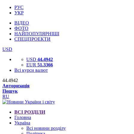
РУС
УКР
ВІДЕО
ФОТО
НАЙПОПУЛЯРНІШІ
СПЕЦПРОЕКТИ
USD
USD
44.4942
EUR
51.3366
Всі курси валют
44.4942
Авторизація
Пошук
RU
ВСІ РОЗДІЛИ
Головна
Україна
Всі новини розділу
Політика