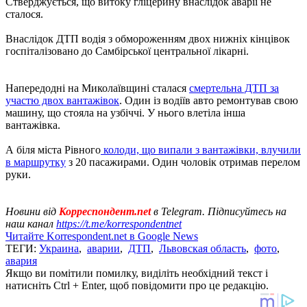
Стверджується, що витоку гліцерину внаслідок аварії не
сталося.
Внаслідок ДТП водія з обмороженням двох нижніх кінцівок
госпіталізовано до Самбірської центральної лікарні.
Напередодні на Миколаївщині сталася
смертельна ДТП за
участю двох вантажівок
. Один із водіїв авто ремонтував свою
машину, що стояла на узбіччі. У нього влетіла інша
вантажівка.
А біля міста Рівного
колоди, що випали з вантажівки, влучили
в маршрутку
з 20 пасажирами. Один чоловік отримав перелом
руки.
Новини від
Корреспондент.net
в Telegram. Підписуйтесь на
наш канал
https://t.me/korrespondentnet
Читайте Korrespondent.net в Google News
ТЕГИ:
Украина
,
аварии
,
ДТП
,
Львовская область
,
фото
,
авария
Якщо ви помітили помилку, виділіть необхідний текст і
натисніть Ctrl + Enter, щоб повідомити про це редакцію.