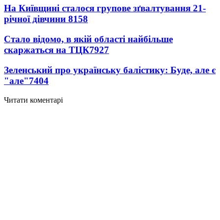
На Київщині сталося групове зґвалтування 21-
річної дівчини
8158
Стало відомо, в якій області найбільше
скаржаться на ТЦК
7927
Зеленський про українську балістику: Буде, але є
"але"
7404
Читати коментарі