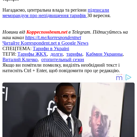
Нагадаємо, центральна влада та регіони
підписали
меморандум про непідвищення тарифів
30 вересня.
Новини від
Корреспондент.net
в Telegram. Підписуйтесь на
наш канал
https://t.me/korrespondentnet
Читайте Korrespondent.net в Google News
СПЕЦТЕМА:
Тарифи в Україні
ТЕГИ:
Тарифы ЖКХ
,
долги
,
тарифы
,
Кабмин Украины
,
Виталий Кличко
,
отопительный сезон
Якщо ви помітили помилку, виділіть необхідний текст і
натисніть Ctrl + Enter, щоб повідомити про це редакцію.