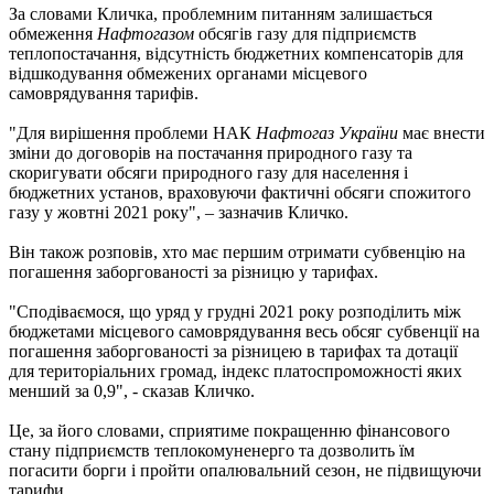
За словами Кличка, проблемним питанням залишається
обмеження
Нафтогазом
обсягів газу для підприємств
теплопостачання, відсутність бюджетних компенсаторів для
відшкодування обмежених органами місцевого
самоврядування тарифів.
"Для вирішення проблеми НАК
Нафтогаз України
має внести
зміни до договорів на постачання природного газу та
скоригувати обсяги природного газу для населення і
бюджетних установ, враховуючи фактичні обсяги спожитого
газу у жовтні 2021 року", – зазначив Кличко.
Він також розповів, хто має першим отримати субвенцію на
погашення заборгованості за різницю у тарифах.
"Сподіваємося, що уряд у грудні 2021 року розподілить між
бюджетами місцевого самоврядування весь обсяг субвенції на
погашення заборгованості за різницею в тарифах та дотації
для територіальних громад, індекс платоспроможності яких
менший за 0,9", - сказав Кличко.
Це, за його словами, сприятиме покращенню фінансового
стану підприємств теплокомуненерго та дозволить їм
погасити борги і пройти опалювальний сезон, не підвищуючи
тарифи.