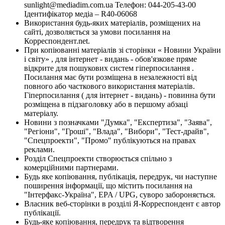
sunlight@mediadim.com.ua
Телефон: 044-205-43-00
Ідентифікатор медіа – R40-06068
Використання будь-яких матеріалів, розміщених на
сайті, дозволяється за умови посилання на
Корреспондент.net.
При копіюванні матеріалів зі сторінки « Новини України
і світу» , для інтернет - видань - обов'язкове пряме
відкрите для пошукових систем гіперпосилання .
Посилання має бути розміщена в незалежності від
повного або часткового використання матеріалів.
Гіперпосилання ( для інтернет - видань) - повинна бути
розміщена в підзаголовку або в першому абзаці
матеріалу.
Новини з позначками "Думка", "Експертиза", "Заява",
"Регіони", "Гроші", "Влада", "Вибори", "Тест-драйв",
"Спецпроекти", "Промо" публікуються на правах
реклами.
Розділ Спецпроекти створюється спільно з
комерційними партнерами.
Будь яке копіювання, публікація, передрук, чи наступне
поширення інформації, що містить посилання на
"Інтерфакс-Україна", EPA / UPG, суворо забороняється.
Власник веб-сторінки в розділі Я-Корреспондент є автор
публікації.
Будь-яке копіювання, передрук та відтворення