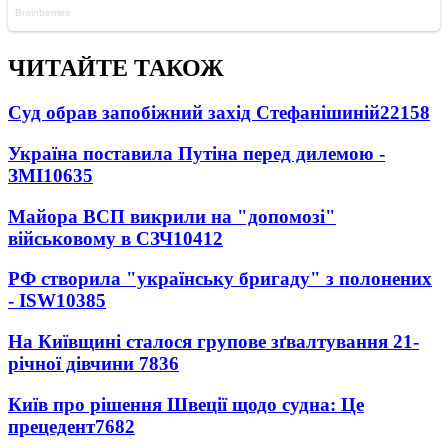
ЧИТАЙТЕ ТАКОЖ
Суд обрав запобіжний захід Стефанішиній
22158
Україна поставила Путіна перед дилемою -
ЗМІ
10635
Майора ВСП викрили на "допомозі"
військовому в СЗЧ
10412
РФ створила "українську бригаду" з полонених
- ISW
10385
На Київщині сталося групове зґвалтування 21-
річної дівчини
7836
Київ про рішення Швеції щодо судна: Це
прецедент
7682