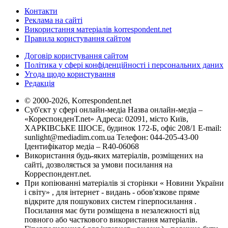
Контакти
Реклама на сайті
Використання матеріалів korrespondent.net
Правила користування сайтом
Договір користування сайтом
Політика у сфері конфіденційності і персональних даних
Угода щодо користування
Редакція
© 2000-2026, Korrespondent.net
Суб'єкт у сфері онлайн-медіа Назва онлайн-медіа –
«КореспонденТ.net» Адреса: 02091, місто Київ,
ХАРКІВСЬКЕ ШОСЕ, будинок 172-Б, офіс 208/1 E-mail:
sunlight@mediadim.com.ua
Телефон: 044-205-43-00
Ідентифікатор медіа – R40-06068
Використання будь-яких матеріалів, розміщених на
сайті, дозволяється за умови посилання на
Корреспондент.net.
При копіюванні матеріалів зі сторінки « Новини України
і світу» , для інтернет - видань - обов'язкове пряме
відкрите для пошукових систем гіперпосилання .
Посилання має бути розміщена в незалежності від
повного або часткового використання матеріалів.