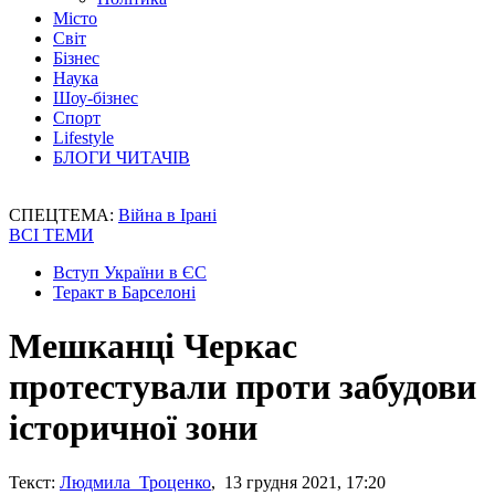
Місто
Світ
Бізнес
Наука
Шоу-бізнес
Спорт
Lifestyle
БЛОГИ ЧИТАЧІВ
СПЕЦТЕМА:
Війна в Ірані
ВСІ ТЕМИ
Вступ України в ЄС
Теракт в Барселоні
Мешканці Черкас
протестували проти забудови
історичної зони
Текст:
Людмила Троценко
, 13 грудня 2021, 17:20