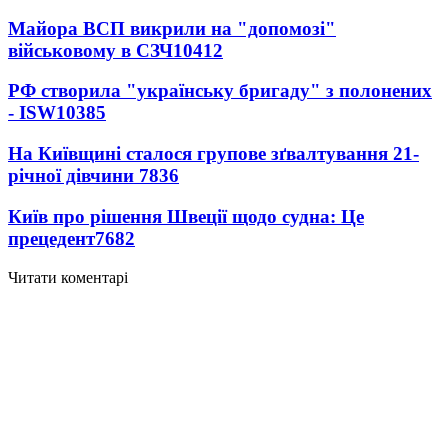
Майора ВСП викрили на "допомозі"
військовому в СЗЧ
10412
РФ створила "українську бригаду" з полонених
- ISW
10385
На Київщині сталося групове зґвалтування 21-
річної дівчини
7836
Київ про рішення Швеції щодо судна: Це
прецедент
7682
Читати коментарі