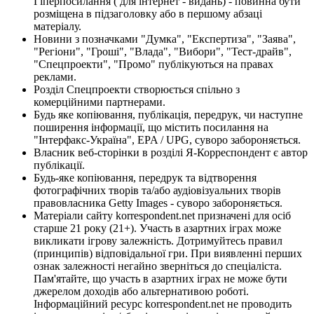
Гіперпосилання ( для інтернет - видань) - повинна бути
розміщена в підзаголовку або в першому абзаці
матеріалу.
Новини з позначками "Думка", "Експертиза", "Заява",
"Регіони", "Гроші", "Влада", "Вибори", "Тест-драйв",
"Спецпроекти", "Промо" публікуються на правах
реклами.
Розділ Спецпроекти створюється спільно з
комерційними партнерами.
Будь яке копіювання, публікація, передрук, чи наступне
поширення інформації, що містить посилання на
"Інтерфакс-Україна", EPA / UPG, суворо забороняється.
Власник веб-сторінки в розділі Я-Корреспондент є автор
публікації.
Будь-яке копіювання, передрук та відтворення
фотографічних творів та/або аудіовізуальних творів
правовласника Getty Images - суворо забороняється.
Матеріали сайту korrespondent.net призначені для осіб
старше 21 року (21+). Участь в азартних іграх може
викликати ігрову залежність. Дотримуйтесь правил
(принципів) відповідальної гри. При виявленні перших
ознак залежності негайно зверніться до спеціаліста.
Пам'ятайте, що участь в азартних іграх не може бути
джерелом доходів або альтернативою роботі.
Інформаційний ресурс korrespondent.net не проводить