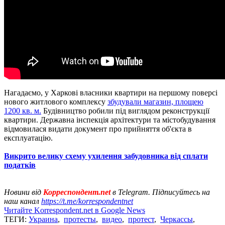
Нагадаємо, у Харкові власники квартири на першому поверсі
нового житлового комплексу
збудували магазин, площею
1200 кв. м.
Будівництво робили під виглядом реконструкції
квартири. Державна інспекція архітектури та містобудування
відмовилася видати документ про прийняття об'єкта в
експлуатацію.
Викрито велику схему ухилення забудовника від сплати
податків
Новини від
Корреспондент.net
в Telegram. Підписуйтесь на
наш канал
https://t.me/korrespondentnet
Читайте Korrespondent.net в Google News
ТЕГИ:
Украина
,
протесты
,
видео
,
протест
,
Черкассы
,