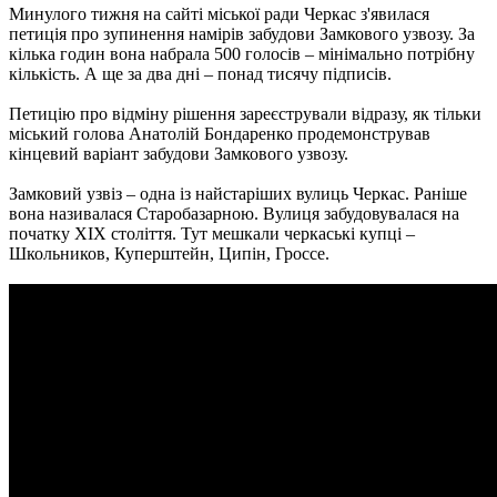
Минулого тижня на сайті міської ради Черкас з'явилася
петиція про зупинення намірів забудови Замкового узвозу. За
кілька годин вона набрала 500 голосів – мінімально потрібну
кількість. А ще за два дні – понад тисячу підписів.
Петицію про відміну рішення зареєстрували відразу, як тільки
міський голова Анатолій Бондаренко продемонстрував
кінцевий варіант забудови Замкового узвозу.
Замковий узвіз – одна із найстаріших вулиць Черкас. Раніше
вона називалася Старобазарною. Вулиця забудовувалася на
початку XIX століття. Тут мешкали черкаські купці –
Школьников, Куперштейн, Ципін, Гроссе.