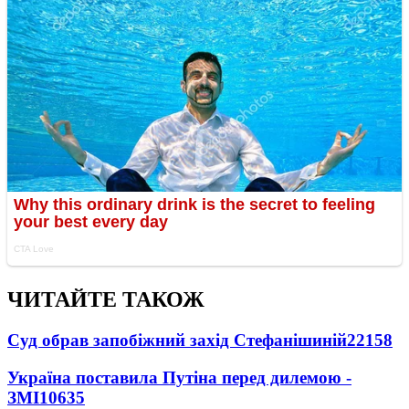
ЧИТАЙТЕ ТАКОЖ
Суд обрав запобіжний захід Стефанішиній
22158
Україна поставила Путіна перед дилемою -
ЗМІ
10635