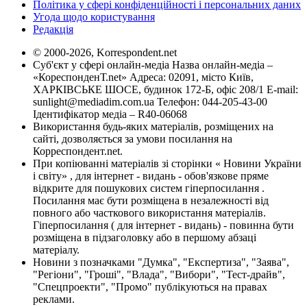
Політика у сфері конфіденційності і персональних даних
Угода щодо користування
Редакція
© 2000-2026, Korrespondent.net
Суб'єкт у сфері онлайн-медіа Назва онлайн-медіа –
«КореспонденТ.net» Адреса: 02091, місто Київ,
ХАРКІВСЬКЕ ШОСЕ, будинок 172-Б, офіс 208/1 E-mail:
sunlight@mediadim.com.ua
Телефон: 044-205-43-00
Ідентифікатор медіа – R40-06068
Використання будь-яких матеріалів, розміщених на
сайті, дозволяється за умови посилання на
Корреспондент.net.
При копіюванні матеріалів зі сторінки « Новини України
і світу» , для інтернет - видань - обов'язкове пряме
відкрите для пошукових систем гіперпосилання .
Посилання має бути розміщена в незалежності від
повного або часткового використання матеріалів.
Гіперпосилання ( для інтернет - видань) - повинна бути
розміщена в підзаголовку або в першому абзаці
матеріалу.
Новини з позначками "Думка", "Експертиза", "Заява",
"Регіони", "Гроші", "Влада", "Вибори", "Тест-драйв",
"Спецпроекти", "Промо" публікуються на правах
реклами.