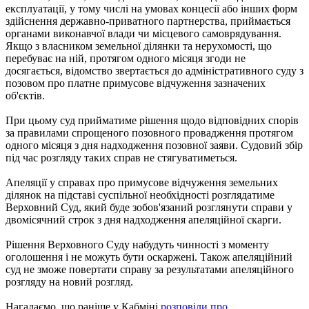
експлуатації, у тому числі на умовах концесії або інших форм
здійснення державно-приватного партнерства, приймається
органами виконавчої влади чи місцевого самоврядування.
Якщо з власником земельної ділянки та нерухомості, що
перебуває на ній, протягом одного місяця згоди не
досягається, відомство звертається до адміністративного суду з
позовом про платне примусове відчуження зазначених
об'єктів.
При цьому суд прийматиме рішення щодо відповідних спорів
за правилами спрощеного позовного провадження протягом
одного місяця з дня надходження позовної заяви. Судовий збір
під час розгляду таких справ не стягуватиметься.
Апеляції у справах про примусове відчуження земельних
ділянок на підставі суспільної необхідності розглядатиме
Верховний Суд, який буде зобов'язаний розглянути справи у
двомісячний строк з дня надходження апеляційної скарги.
Рішення Верховного Суду набудуть чинності з моменту
оголошення і не можуть бути оскаржені. Також апеляційний
суд не зможе повертати справу за результатами апеляційного
розгляду на новий розгляд.
Нагадаємо, що раніше у Кабміні
розповіли про