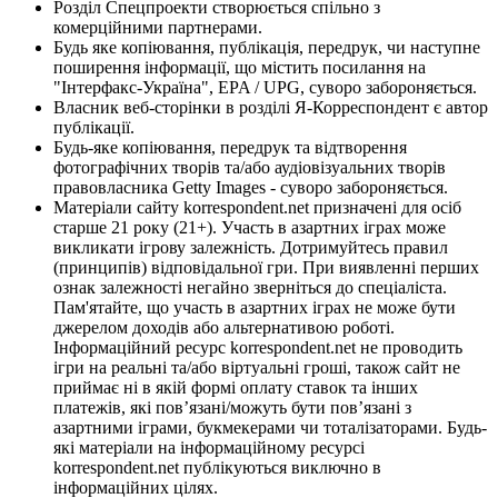
Розділ Спецпроекти створюється спільно з
комерційними партнерами.
Будь яке копіювання, публікація, передрук, чи наступне
поширення інформації, що містить посилання на
"Інтерфакс-Україна", EPA / UPG, суворо забороняється.
Власник веб-сторінки в розділі Я-Корреспондент є автор
публікації.
Будь-яке копіювання, передрук та відтворення
фотографічних творів та/або аудіовізуальних творів
правовласника Getty Images - суворо забороняється.
Матеріали сайту korrespondent.net призначені для осіб
старше 21 року (21+). Участь в азартних іграх може
викликати ігрову залежність. Дотримуйтесь правил
(принципів) відповідальної гри. При виявленні перших
ознак залежності негайно зверніться до спеціаліста.
Пам'ятайте, що участь в азартних іграх не може бути
джерелом доходів або альтернативою роботі.
Інформаційний ресурс korrespondent.net не проводить
ігри на реальні та/або віртуальні гроші, також сайт не
приймає ні в якій формі оплату ставок та інших
платежів, які пов’язані/можуть бути пов’язані з
азартними іграми, букмекерами чи тоталізаторами. Будь-
які матеріали на інформаційному ресурсі
korrespondent.net публікуються виключно в
інформаційних цілях.