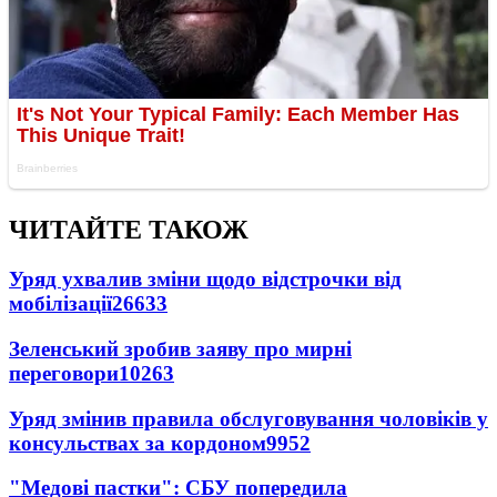
ЧИТАЙТЕ ТАКОЖ
Уряд ухвалив зміни щодо відстрочки від
мобілізації
26633
Зеленський зробив заяву про мирні
переговори
10263
Уряд змінив правила обслуговування чоловіків у
консульствах за кордоном
9952
"Медові пастки": СБУ попередила