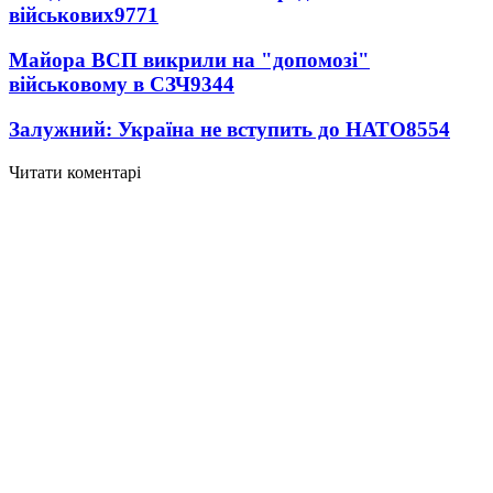
військових
9771
Майора ВСП викрили на "допомозі"
військовому в СЗЧ
9344
Залужний: Україна не вступить до НАТО
8554
Читати коментарі