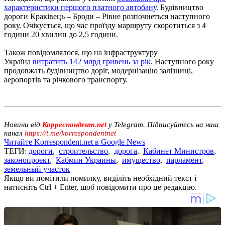
характеристики першого платного автобану
. Будівництво
дороги Краківець – Броди – Рівне розпочнеться наступного
року. Очікується, що час проїзду маршруту скоротиться з 4
години 20 хвилин до 2,5 години.
Також повідомлялося, що на інфраструктуру
Україна
витратить 142 млрд гривень за рік
. Наступного року
продовжать будівництво доріг, модернізацію залізниці,
аеропортів та річкового транспорту.
Новини від
Корреспондент.net
у Telegram. Підписуйтесь на наш
канал
https://t.me/korrespondentnet
Читайте Korrespondent.net в Google News
ТЕГИ:
дороги
,
строительство
,
дорога
,
Кабинет Министров
,
законопроект
,
Кабмин Украины
,
имущество
,
парламент
,
земельный участок
Якщо ви помітили помилку, виділіть необхідний текст і
натисніть Ctrl + Enter, щоб повідомити про це редакцію.