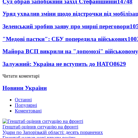
Суд обрав запобіжний захід Стефанішиній
14748
Уряд ухвалив зміни щодо відстрочки від мобілізац
Зеленський зробив заяву про мирні переговори
10
"Медові пастки": СБУ попередила військових
100
Майора ВСП викрили на "допомозі" військовому
Залужний: Україна не вступить до НАТО
8629
Читати коментарі
Новини України
Останні
Популярні
Коментовані
Генштаб оцінив ситуацію на фронті
Удари по Запорізькій області: десять поранених
Генштаб назвав нові втрати росіян