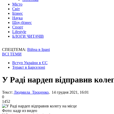
Місто
Світ
Бізнес
Наука
Шоу-бізнес
Спорт
Lifestyle
БЛОГИ ЧИТАЧІВ
СПЕЦТЕМА:
Війна в Ірані
ВСІ ТЕМИ
Вступ України в ЄС
Теракт в Барселоні
У Раді нардеп відправив колег
Текст:
Людмила Троценко
, 14 грудня 2021, 16:01
0
1452
Фото: кадр из видео