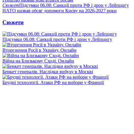
Сюжет
Підсумки 06.08: Санкції проти РФ і дрон у Лейпцигу
НАТО назвав обсяг допомоги Києву на 2026-2027 роки
Сюжети
Підсумки 06.08: Санкції проти РФ і дрон у Лейпцигу
Вторгнення Росії в Україну. Онлайн
Війна на Близькому Сході. Онлайн
Бенкет генералів. Наслідки вибуху в Москві
Брудні технології. Атаки РФ на вибори у Франції