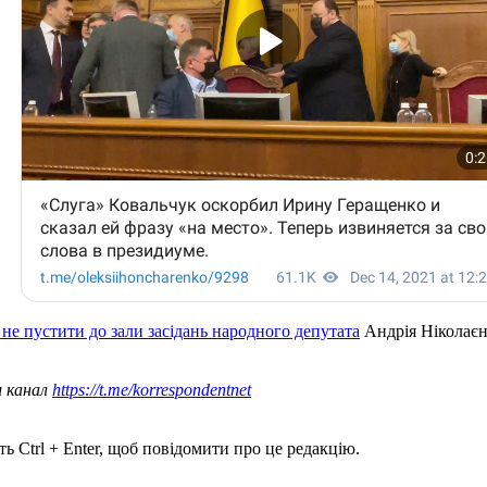
 не пустити до зали засідань народного депутата
Андрія Ніколаєн
ш канал
https://t.me/korrespondentnet
ь Ctrl + Enter, щоб повідомити про це редакцію.