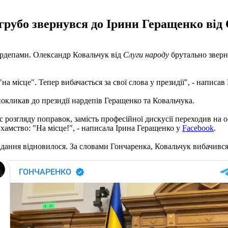
рубо звернувся до Ірини Геращенко від Є
нардепами. Олександр Ковальчук від
Слуги народу
брутально зверн
а місце". Тепер вибачається за свої слова у президії", - написав
окликав до президії нардепів Геращенко та Ковальчука.
 розгляду поправок, замість професійної дискусії переходив на о
 хамство: "На місце!", - написала Ірина Геращенко у
Facebook
.
ідання відновилося. За словами Гончаренка, Ковальчук вибачився 