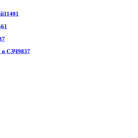
ії
11401
561
37
 в СЗЧ
9837