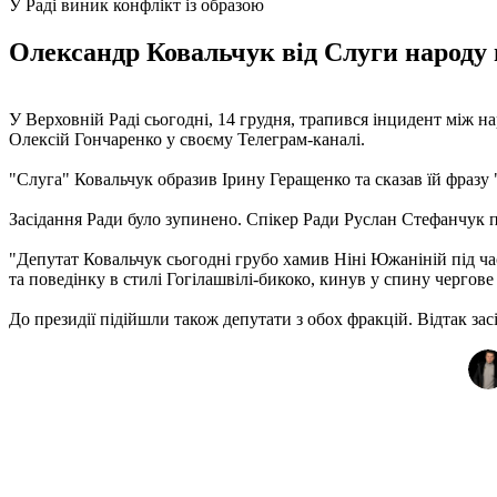
У Раді виник конфлікт із образою
Олександр Ковальчук від Слуги народу г
У Верховній Раді сьогодні, 14 грудня, трапився інцидент між 
Олексій Гончаренко у своєму Телеграм-каналі.
"Слуга" Ковальчук образив Ірину Геращенко та сказав їй фразу "н
Засідання Ради було зупинено. Спікер Ради Руслан Стефанчук п
"Депутат Ковальчук сьогодні грубо хамив Ніні Южаніній під час
та поведінку в стилі Гогілашвілі-бикоко, кинув у спину чергове
До президії підійшли також депутати з обох фракцій. Відтак зас