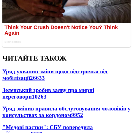
ЧИТАЙТЕ ТАКОЖ
Уряд ухвалив зміни щодо відстрочки від
мобілізації
26633
Зеленський зробив заяву про мирні
переговори
10263
Уряд змінив правила обслуговування чоловіків у
консульствах за кордоном
9952
"Медові пастки": СБУ попередила