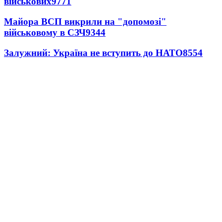
військових
9771
Майора ВСП викрили на "допомозі"
військовому в СЗЧ
9344
Залужний: Україна не вступить до НАТО
8554