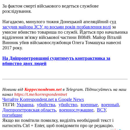
За фактом смерті військового ведеться службове
розслідування.
Нагадаємо, минулого тижня Донецький апеляційний суд
засудив майора ЗСУ до восьми років позбавлення волі
за
умисне вбивство товариша по службі. Йдеться про начальника
відділення зв'язку військової частини В0849. Майор Віталій
Винник убив військовослужбовця Олега Томашука навесні
2017 року.
На Дніпропетровщині судитимуть контрактника за
вбивство двох людей
Новини від
Корреспондент.net
в Telegram. Підписуйтесь на наш
канал
https://t.me/korrespondentnet
Читайте Korrespondent.net в Google News
ТЕГИ:
Украина
,
убийства
,
убийство
,
военные
,
военный
,
Днепропетровская область
,
военнослужащие
,
ВСУ
,
погибшие
Якщо ви помітили помилку, виділіть необхідний текст і
натисніть Ctrl + Enter, щоб повідомити про це редакцію.