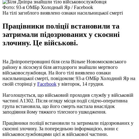
Фото: 93-я ОМБр Холодный Яр / Facebook
На тілі загиблого виявлено ознаки насильницької смерті
Працівники поліції встановили та
затримали підозрюваних у скоєнні
злочину. Це військові.
На Дніпропетровщині біля села Вільне Новомосковського
району в лісосмузі біля автодороги знайшли мертвого
військовослужбовця. На його тілі виявлено ознаки
насильницької смерті, повідомляє 93-а ОМБр Холодний Яр на
своїй сторінці у
Facebook
у вівторок, 14 грудня.
Наголошується, що військовий проходив службу у військовій
частині А1302. Після огляду місця події слідчо-оперативна
група встановила, що його смерть настала внаслідок
заподіяння йому тяжкого тілесного ушкодження.
Працівники поліції встановили та затримали підозрюваних у
скоєнні злочину. За попередньою інформацією, вони є
військовослужбовцями цієї ж військової частини.