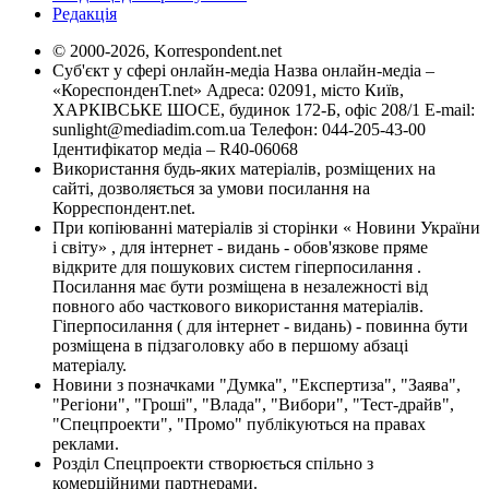
Редакція
© 2000-2026, Korrespondent.net
Суб'єкт у сфері онлайн-медіа Назва онлайн-медіа –
«КореспонденТ.net» Адреса: 02091, місто Київ,
ХАРКІВСЬКЕ ШОСЕ, будинок 172-Б, офіс 208/1 E-mail:
sunlight@mediadim.com.ua
Телефон: 044-205-43-00
Ідентифікатор медіа – R40-06068
Використання будь-яких матеріалів, розміщених на
сайті, дозволяється за умови посилання на
Корреспондент.net.
При копіюванні матеріалів зі сторінки « Новини України
і світу» , для інтернет - видань - обов'язкове пряме
відкрите для пошукових систем гіперпосилання .
Посилання має бути розміщена в незалежності від
повного або часткового використання матеріалів.
Гіперпосилання ( для інтернет - видань) - повинна бути
розміщена в підзаголовку або в першому абзаці
матеріалу.
Новини з позначками "Думка", "Експертиза", "Заява",
"Регіони", "Гроші", "Влада", "Вибори", "Тест-драйв",
"Спецпроекти", "Промо" публікуються на правах
реклами.
Розділ Спецпроекти створюється спільно з
комерційними партнерами.