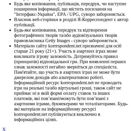
Будь яке копіювання, публікація, передрук, чи наступне
поширення інформації, що містить посилання на
"Інтерфакс-Україна", EPA / UPG, суворо забороняється.
Власник веб-сторінки в розділі Я-Корреспондент є автор
публікації.
Будь-яке копіювання, передрук та відтворення
фотографічних творів та/або аудіовізуальних творів
правовласника Getty Images - суворо забороняється.
Матеріали сайту korrespondent.net призначені для осіб
старше 21 року (21+). Участь в азартних іграх може
викликати ігрову залежність. Дотримуйтесь правил
(принципів) відповідальної гри. При виявленні перших
ознак залежності негайно зверніться до спеціаліста.
Пам'ятайте, що участь в азартних іграх не може бути
джерелом доходів або альтернативою роботі.
Інформаційний ресурс korrespondent.net не проводить
ігри на реальні та/або віртуальні гроші, також сайт не
приймає ні в якій формі оплату ставок та інших
платежів, які пов’язані/можуть бути пов’язані з
азартними іграми, букмекерами чи тоталізаторами. Будь-
які матеріали на інформаційному ресурсі
korrespondent.net публікуються виключно в
інформаційних цілях.
X