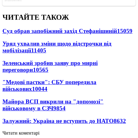
ЧИТАЙТЕ ТАКОЖ
Суд обрав запобіжний захід Стефанішиній
15059
Уряд ухвалив зміни щодо відстрочки від
мобілізації
11405
Зеленський зробив заяву про мирні
переговори
10565
"Медові пастки": СБУ попередила
військових
10044
Майора ВСП викрили на "допомозі"
військовому в СЗЧ
9854
Залужний: Україна не вступить до НАТО
8632
Читати коментарі