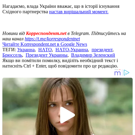
Нагадаємо, влада України вважає, що в історії існування
Східного партнерства
настав вирішальний момент.
Новини від
Корреспондент.net
в Telegram. Підписуйтесь на
наш канал
https://t.me/korrespondentnet
Читайте Korrespondent.net в Google News
ТЕГИ:
Украина
,
НАТО
,
НАТО-Украина
,
президент
,
Брюссель
,
Президент Украины
,
Владимир Зеленский
Якщо ви помітили помилку, виділіть необхідний текст і
натисніть Ctrl + Enter, щоб повідомити про це редакцію.