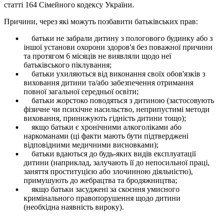
статті 164 Сімейного кодексу України.
Причини, через які можуть позбавити батьківських прав:
батьки не забрали дитину з пологового будинку або з
іншої установи охорони здоров'я без поважної причини
та протягом 6 місяців не виявляли щодо неї
батьківського піклування;
батьки ухиляються від виконання своїх обов'язків з
виховання дитини та/або забезпечення отримання
повної загальної середньої освіти;
батьки жорстоко поводяться з дитиною (застосовують
фізичне чи психічне насильство, неприпустимі методи
виховання, принижують гідність дитини тощо);
якщо батьки є хронічними алкоголіками або
наркоманами (ці факти мають бути підтверджені
відповідними медичними висновками);
батьки вдаються до будь-яких видів експлуатації
дитини (наприклад, залучають її до непосильної праці,
заняття проституцією або злочинною діяльністю),
примушують до жебрацтва та бродяжництва;
якщо батьки засуджені за скоєння умисного
кримінального правопорушення щодо дитини
(необхідна наявність вироку).