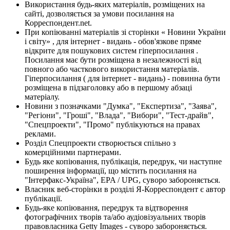
Використання будь-яких матеріалів, розміщених на
сайті, дозволяється за умови посилання на
Корреспондент.net.
При копіюванні матеріалів зі сторінки « Новини України
і світу» , для інтернет - видань - обов'язкове пряме
відкрите для пошукових систем гіперпосилання .
Посилання має бути розміщена в незалежності від
повного або часткового використання матеріалів.
Гіперпосилання ( для інтернет - видань) - повинна бути
розміщена в підзаголовку або в першому абзаці
матеріалу.
Новини з позначками "Думка", "Експертиза", "Заява",
"Регіони", "Гроші", "Влада", "Вибори", "Тест-драйв",
"Спецпроекти", "Промо" публікуються на правах
реклами.
Розділ Спецпроекти створюється спільно з
комерційними партнерами.
Будь яке копіювання, публікація, передрук, чи наступне
поширення інформації, що містить посилання на
"Інтерфакс-Україна", EPA / UPG, суворо забороняється.
Власник веб-сторінки в розділі Я-Корреспондент є автор
публікації.
Будь-яке копіювання, передрук та відтворення
фотографічних творів та/або аудіовізуальних творів
правовласника Getty Images - суворо забороняється.