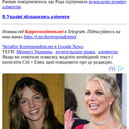
Раніше повідомлялося, що Рада підтримала
індексацію розміру
аліментів
.
В Україні збільшились аліменти
Новини від
Корреспондент.net
в Telegram. Підписуйтесь на
наш канал
https://t.me/korrespondentnet
Читайте Korrespondent.net в Google News
ТЕГИ:
Минюст Украины
,
родительские права
,
алименты
Якщо ви помітили помилку, виділіть необхідний текст і
натисніть Ctrl + Enter, щоб повідомити про це редакцію.