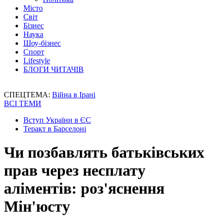
Місто
Світ
Бізнес
Наука
Шоу-бізнес
Спорт
Lifestyle
БЛОГИ ЧИТАЧІВ
СПЕЦТЕМА:
Війна в Ірані
ВСІ ТЕМИ
Вступ України в ЄС
Теракт в Барселоні
Чи позбавлять батьківських
прав через несплату
аліментів: роз'яснення
Мін'юсту