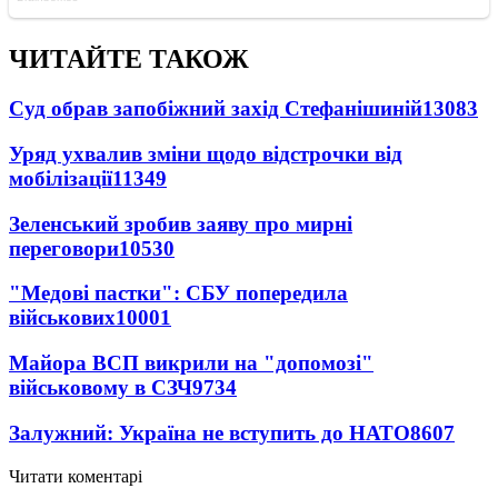
ЧИТАЙТЕ ТАКОЖ
Суд обрав запобіжний захід Стефанішиній
13083
Уряд ухвалив зміни щодо відстрочки від
мобілізації
11349
Зеленський зробив заяву про мирні
переговори
10530
"Медові пастки": СБУ попередила
військових
10001
Майора ВСП викрили на "допомозі"
військовому в СЗЧ
9734
Залужний: Україна не вступить до НАТО
8607
Читати коментарі