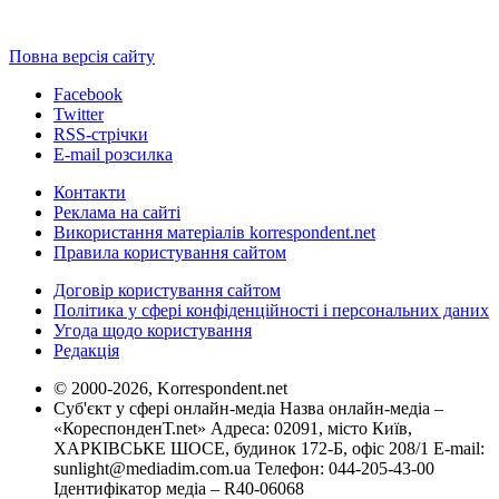
Повна версія сайту
Facebook
Twitter
RSS-стрічки
E-mail розсилка
Контакти
Реклама на сайті
Використання матеріалів korrespondent.net
Правила користування сайтом
Договір користування сайтом
Політика у сфері конфіденційності і персональних даних
Угода щодо користування
Редакція
© 2000-2026, Korrespondent.net
Суб'єкт у сфері онлайн-медіа Назва онлайн-медіа –
«КореспонденТ.net» Адреса: 02091, місто Київ,
ХАРКІВСЬКЕ ШОСЕ, будинок 172-Б, офіс 208/1 E-mail:
sunlight@mediadim.com.ua
Телефон: 044-205-43-00
Ідентифікатор медіа – R40-06068